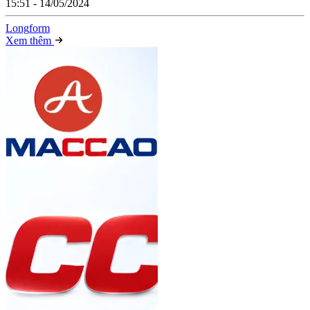
15:51 - 14/05/2024
Long
f
orm
Xem thêm