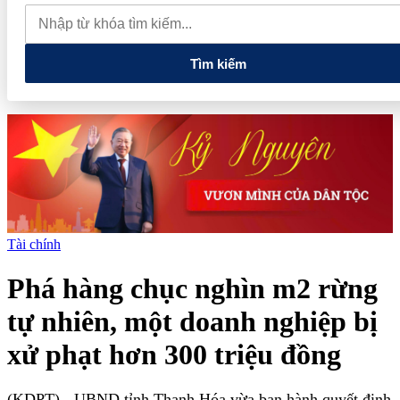
thực phẩm và nhiều điện thoại nhập lậu
Lan tỏa văn hóa kinh
doanh, tìm kiếm doanh nghiệp tiêu biểu trên toàn quốc
Địa chỉ
các cửa hàng rau củ quả sạch tại Hà Nội
Tìm kiếm
Tài chính
Phá hàng chục nghìn m2 rừng
tự nhiên, một doanh nghiệp bị
xử phạt hơn 300 triệu đồng
(KDPT)
- UBND tỉnh Thanh Hóa vừa ban hành quyết định