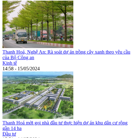
Thanh Hoá, Nghệ An: Rà soát dự án trồng cây xanh theo yêu cầu
của Bộ Công an
Kinh tế
14:58 - 15/05/2024
Thanh Hoá mời gọi nhà đầu tư thực hiện dự án khu dân cư rộng
gần 14 ha
Đầu tư