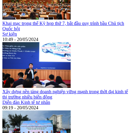
Khai mạc trọng thể Kỳ họp thứ 7, bắt đầu quy trình bầu Chủ tịch
Quốc hội
Sự kiện
10:49 - 20/05/2024
Xây dựng nền tảng doanh nghiệp vững mạnh trong thời đại kinh tế
thị trường nhiều biến động
Diễn đàn Kinh tế tư nhân
09:19 - 20/05/2024