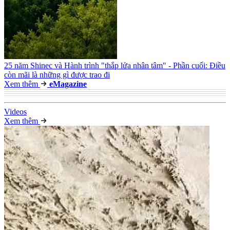
25 năm Shinec và Hành trình "thắp lửa nhân tâm" - Phần cuối: Điều
còn mãi là những gì được trao đi
Xem thêm
e
Magazine
Video
s
Xem thêm