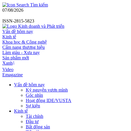
Tìm kiếm
07/08/2026
ISSN-2815-5823
Vấn đề hôm nay
Kinh tế
Khoa học & Công nghệ
Cẩm nang thương hiệu
Làm giàu - Xưa nay
Sản phẩm mới
+
Xanh
Video
Emagazine
Vấn đề hôm nay
Kỷ nguyên vươn mình
Góc nhìn
Hoạt động IDE/VUSTA
Sự kiện
Kinh tế
Tài chính
Đầu tư
Bất động sản