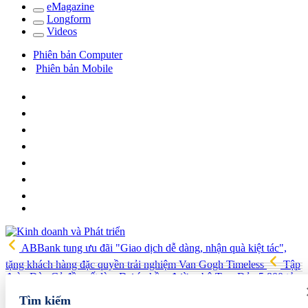
e
Magazine
Long
f
orm
Video
s
Phiên bản Computer
Phiên bản Mobile
ABBank tung ưu đãi "Giao dịch dễ dàng, nhận quà kiệt tác",
tặng khách hàng đặc quyền trải nghiệm Van Gogh Timeless
Tập
đoàn Đèo Cả đề xuất làm Dự án hầm đường bộ Tam Đảo 5.800 tỷ
Hải quan Lào Cai phát hiện 5 vụ vi phạm, tạm giữ gần 700 kg
Tìm kiếm