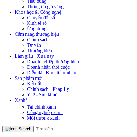
Tiêu dùng
Thông tin giá vàng
Khoa học & Công nghệ
Chuyển đổi số
Kinh tế số
Ứng dụng
Cẩm nang thương hiệu
Chính sách
Tư vấn
Thương hiệu
Làm giàu - Xưa nay
Doanh nghiệp thương hiệu
Doanh nhân thời cuộc
Diễn đàn Kinh tế tư nhân
Sản phẩm mới
Kết nối
Chính sách - Pháp Lý
Y tế - Sức khoẻ
+
Xanh
Tài chính xanh
Công nghiệp xanh
Môi trường xanh