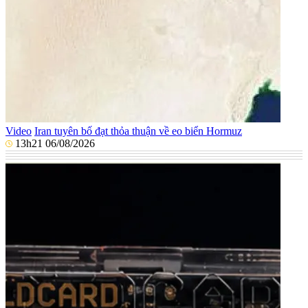
Video
Iran tuyên bố đạt thỏa thuận về eo biển Hormuz
13h21 06/08/2026