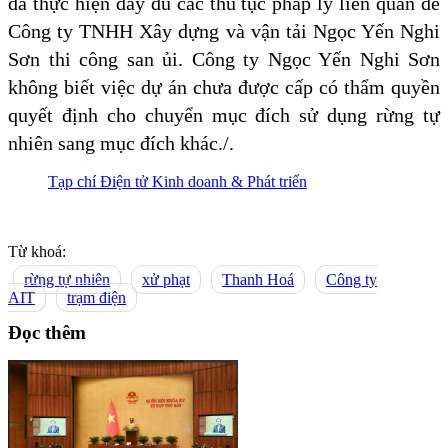
đã thực hiện đầy đủ các thủ tục pháp lý liên quan để
Công ty TNHH Xây dựng và vận tải Ngọc Yến Nghi
Sơn thi công san ủi. Công ty Ngọc Yến Nghi Sơn
không biết việc dự án chưa được cấp có thẩm quyền
quyết định cho chuyển mục đích sử dụng rừng tự
nhiên sang mục đích khác./.
Tạp chí Điện tử Kinh doanh & Phát triển
Từ khoá:
rừng tự nhiên
xử phạt
Thanh Hoá
Công ty
AIT
trạm điện
Đọc thêm