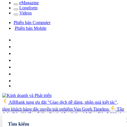
e
Magazine
Long
f
orm
Video
s
Phiên bản Computer
Phiên bản Mobile
ABBank tung ưu đãi "Giao dịch dễ dàng, nhận quà kiệt tác",
tặng khách hàng đặc quyền trải nghiệm Van Gogh Timeless
Tập
đoàn Đèo Cả đề xuất làm Dự án hầm đường bộ Tam Đảo 5.800 tỷ
Hải quan Lào Cai phát hiện 5 vụ vi phạm, tạm giữ gần 700 kg
Tìm kiếm