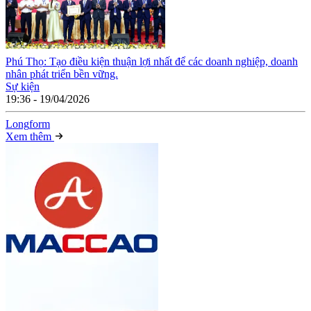
Phú Thọ: Tạo điều kiện thuận lợi nhất để các doanh nghiệp, doanh
nhân phát triển bền vững.
Sự kiện
19:36 - 19/04/2026
Long
f
orm
Xem thêm