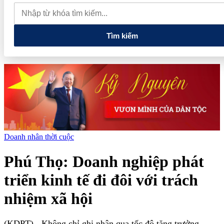
thực phẩm và nhiều điện thoại nhập lậu
Lan tỏa văn hóa kinh
doanh, tìm kiếm doanh nghiệp tiêu biểu trên toàn quốc
Địa chỉ
các cửa hàng rau củ quả sạch tại Hà Nội
Tìm kiếm
Doanh nhân thời cuộc
Phú Thọ: Doanh nghiệp phát
triển kinh tế đi đôi với trách
nhiệm xã hội
(KDPT)
- Không chỉ ghi nhận qua tốc độ tăng trưởng,