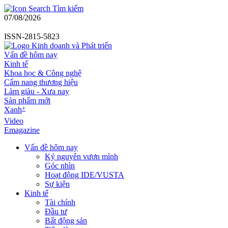
Tìm kiếm
07/08/2026
ISSN-2815-5823
Vấn đề hôm nay
Kinh tế
Khoa học & Công nghệ
Cẩm nang thương hiệu
Làm giàu - Xưa nay
Sản phẩm mới
+
Xanh
Video
Emagazine
Vấn đề hôm nay
Kỷ nguyên vươn mình
Góc nhìn
Hoạt động IDE/VUSTA
Sự kiện
Kinh tế
Tài chính
Đầu tư
Bất động sản