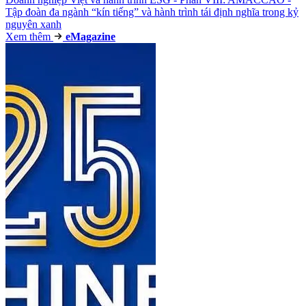
Tập đoàn đa ngành “kín tiếng” và hành trình tái định nghĩa trong kỷ
nguyên xanh
Xem thêm
e
Magazine