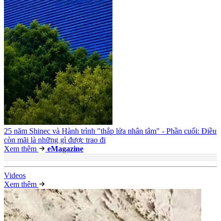
25 năm Shinec và Hành trình "thắp lửa nhân tâm" - Phần cuối: Điều
còn mãi là những gì được trao đi
Xem thêm
e
Magazine
Video
s
Xem thêm