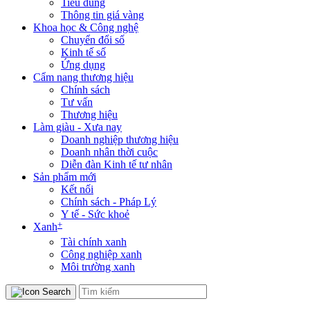
Tiêu dùng
Thông tin giá vàng
Khoa học & Công nghệ
Chuyển đổi số
Kinh tế số
Ứng dụng
Cẩm nang thương hiệu
Chính sách
Tư vấn
Thương hiệu
Làm giàu - Xưa nay
Doanh nghiệp thương hiệu
Doanh nhân thời cuộc
Diễn đàn Kinh tế tư nhân
Sản phẩm mới
Kết nối
Chính sách - Pháp Lý
Y tế - Sức khoẻ
+
Xanh
Tài chính xanh
Công nghiệp xanh
Môi trường xanh