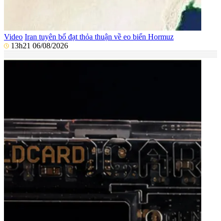
Video
Iran tuyên bố đạt thỏa thuận về eo biển Hormuz
13h21 06/08/2026