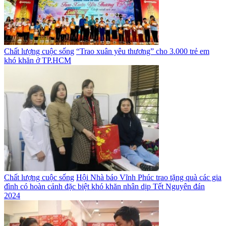
Chất lượng cuộc sống
“Trao xuân yêu thương” cho 3.000 trẻ em
khó khăn ở TP.HCM
Chất lượng cuộc sống
Hội Nhà báo Vĩnh Phúc trao tặng quà các gia
đình có hoàn cảnh đặc biệt khó khăn nhân dịp Tết Nguyên đán
2024