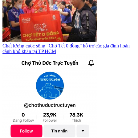
Chất lượng cuộc sống
“Chợ Tết 0 đồng” hỗ trợ các gia đình hoàn
cảnh khó khăn tại TP.HCM