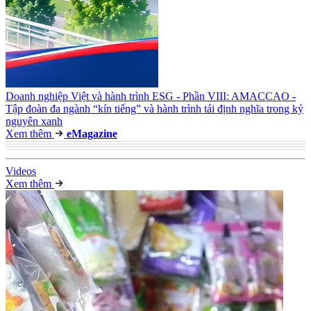
Doanh nghiệp Việt và hành trình ESG - Phần VIII: AMACCAO -
Tập đoàn đa ngành “kín tiếng” và hành trình tái định nghĩa trong kỷ
nguyên xanh
Xem thêm
e
Magazine
Video
s
Xem thêm