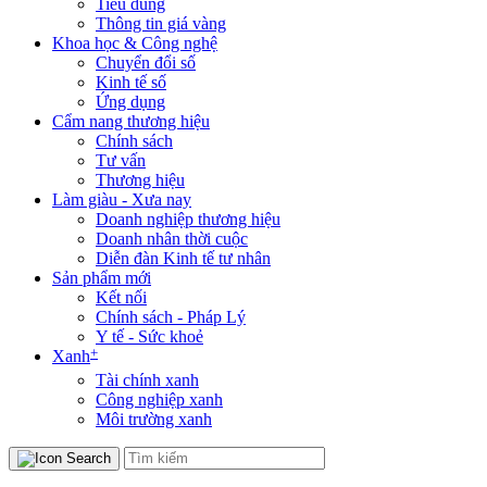
Tiêu dùng
Thông tin giá vàng
Khoa học & Công nghệ
Chuyển đổi số
Kinh tế số
Ứng dụng
Cẩm nang thương hiệu
Chính sách
Tư vấn
Thương hiệu
Làm giàu - Xưa nay
Doanh nghiệp thương hiệu
Doanh nhân thời cuộc
Diễn đàn Kinh tế tư nhân
Sản phẩm mới
Kết nối
Chính sách - Pháp Lý
Y tế - Sức khoẻ
+
Xanh
Tài chính xanh
Công nghiệp xanh
Môi trường xanh