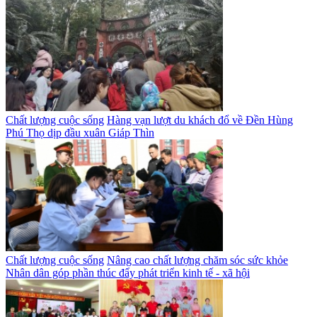
Chất lượng cuộc sống
Hàng vạn lượt du khách đổ về Đền Hùng
Phú Thọ dịp đầu xuân Giáp Thìn
Chất lượng cuộc sống
Nâng cao chất lượng chăm sóc sức khỏe
Nhân dân góp phần thúc đẩy phát triển kinh tế - xã hội