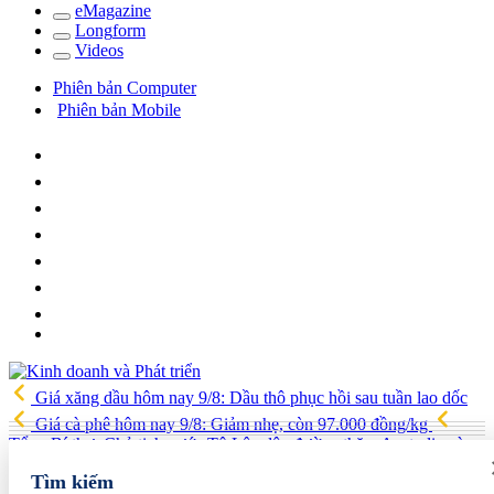
e
Magazine
Long
f
orm
Video
s
Phiên bản Computer
Phiên bản Mobile
Giá xăng dầu hôm nay 9/8: Dầu thô phục hồi sau tuần lao dốc
Giá cà phê hôm nay 9/8: Giảm nhẹ, còn 97.000 đồng/kg
Tổng Bí thư, Chủ tịch nước Tô Lâm lên đường thăm Australia và
New Zealand
Quốc hội tiếp tục thảo luận về hai dự án luật liên
Tìm kiếm