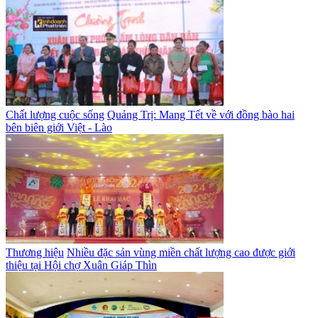
Chất lượng cuộc sống
Quảng Trị: Mang Tết về với đồng bào hai
bên biên giới Việt - Lào
Thương hiệu
Nhiều đặc sản vùng miền chất lượng cao được giới
thiệu tại Hội chợ Xuân Giáp Thìn