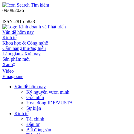
Tìm kiếm
09/08/2026
ISSN-2815-5823
Vấn đề hôm nay
Kinh tế
Khoa học & Công nghệ
Cẩm nang thương hiệu
Làm giàu - Xưa nay
Sản phẩm mới
+
Xanh
Video
Emagazine
Vấn đề hôm nay
Kỷ nguyên vươn mình
Góc nhìn
Hoạt động IDE/VUSTA
Sự kiện
Kinh tế
Tài chính
Đầu tư
Bất động sản