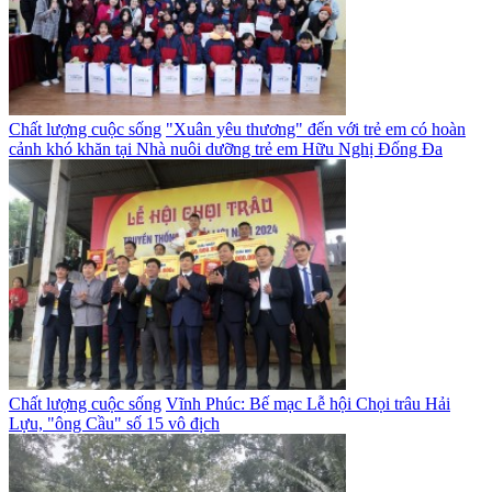
Chất lượng cuộc sống
"Xuân yêu thương" đến với trẻ em có hoàn
cảnh khó khăn tại Nhà nuôi dưỡng trẻ em Hữu Nghị Đống Đa
Chất lượng cuộc sống
Vĩnh Phúc: Bế mạc Lễ hội Chọi trâu Hải
Lựu, "ông Cầu" số 15 vô địch