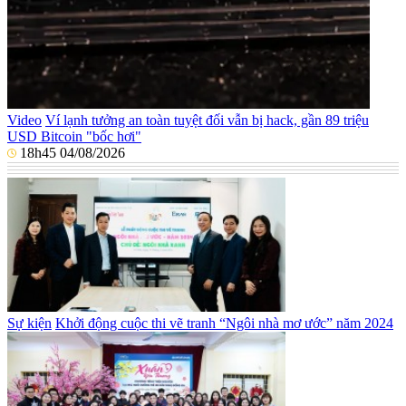
Video
Ví lạnh tưởng an toàn tuyệt đối vẫn bị hack, gần 89 triệu
USD Bitcoin "bốc hơi"
18h45 04/08/2026
Sự kiện
Khởi động cuộc thi vẽ tranh “Ngôi nhà mơ ước” năm 2024