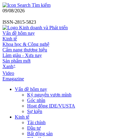
Tìm kiếm
09/08/2026
ISSN-2815-5823
Vấn đề hôm nay
Kinh tế
Khoa học & Công nghệ
Cẩm nang thương hiệu
Làm giàu - Xưa nay
Sản phẩm mới
+
Xanh
Video
Emagazine
Vấn đề hôm nay
Kỷ nguyên vươn mình
Góc nhìn
Hoạt động IDE/VUSTA
Sự kiện
Kinh tế
Tài chính
Đầu tư
Bất động sản