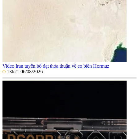
Video
Iran tuyên bố đạt thỏa thuận về eo biển Hormuz
13h21 06/08/2026