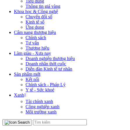
Tiêu dùng
Thông tin giá vàng
Khoa học & Công nghệ
Chuyển đổi số
Kinh tế số
Ứng dụng
Cẩm nang thương hiệu
Chính sách
Tư vấn
Thương hiệu
Làm giàu - Xưa nay
Doanh nghiệp thương hiệu
Doanh nhân thời cuộc
Diễn đàn Kinh tế tư nhân
Sản phẩm mới
Kết nối
Chính sách - Pháp Lý
Y tế - Sức khoẻ
+
Xanh
Tài chính xanh
Công nghiệp xanh
Môi trường xanh