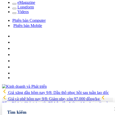
e
Magazine
Long
f
orm
Video
s
Phiên bản Computer
Phiên bản Mobile
Giá xăng dầu hôm nay 9/8: Dầu thô phục hồi sau tuần lao dốc
Giá cà phê hôm nay 9/8: Giảm nhẹ, còn 97.000 đồng/kg
Tổng Bí thư, Chủ tịch nước Tô Lâm lên đường thăm Australia và
New Zealand
Quốc hội tiếp tục thảo luận về hai dự án luật liên
Tìm kiếm