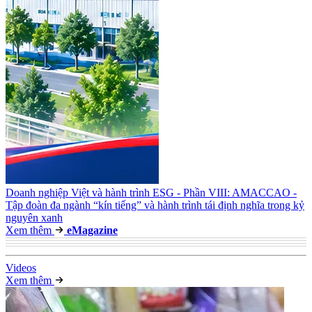
Doanh nghiệp Việt và hành trình ESG - Phần VIII: AMACCAO -
Tập đoàn đa ngành “kín tiếng” và hành trình tái định nghĩa trong kỷ
nguyên xanh
Xem thêm
e
Magazine
Video
s
Xem thêm