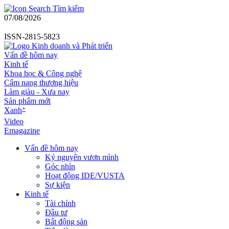
Tìm kiếm
07/08/2026
ISSN-2815-5823
Vấn đề hôm nay
Kinh tế
Khoa học & Công nghệ
Cẩm nang thương hiệu
Làm giàu - Xưa nay
Sản phẩm mới
+
Xanh
Video
Emagazine
Vấn đề hôm nay
Kỷ nguyên vươn mình
Góc nhìn
Hoạt động IDE/VUSTA
Sự kiện
Kinh tế
Tài chính
Đầu tư
Bất động sản