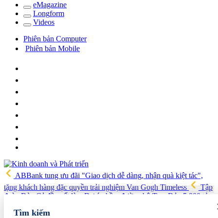
e
Magazine
Long
f
orm
Video
s
Phiên bản Computer
Phiên bản Mobile
ABBank tung ưu đãi "Giao dịch dễ dàng, nhận quà kiệt tác",
tặng khách hàng đặc quyền trải nghiệm Van Gogh Timeless
Tập
đoàn Đèo Cả đề xuất làm Dự án hầm đường bộ Tam Đảo 5.800 tỷ
Hải quan Lào Cai phát hiện 5 vụ vi phạm, tạm giữ gần 700 kg
Tìm kiếm