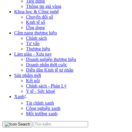
Tiêu dùng
Thông tin giá vàng
Khoa học & Công nghệ
Chuyển đổi số
Kinh tế số
Ứng dụng
Cẩm nang thương hiệu
Chính sách
Tư vấn
Thương hiệu
Làm giàu - Xưa nay
Doanh nghiệp thương hiệu
Doanh nhân thời cuộc
Diễn đàn Kinh tế tư nhân
Sản phẩm mới
Kết nối
Chính sách - Pháp Lý
Y tế - Sức khoẻ
+
Xanh
Tài chính xanh
Công nghiệp xanh
Môi trường xanh