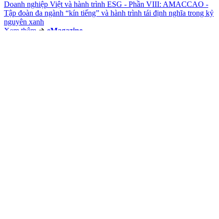
Doanh nghiệp Việt và hành trình ESG - Phần VIII: AMACCAO -
Tập đoàn đa ngành “kín tiếng” và hành trình tái định nghĩa trong kỷ
nguyên xanh
Xem thêm
e
Magazine