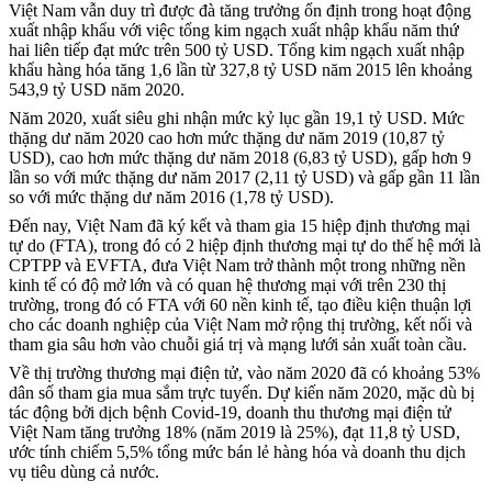
Việt Nam vẫn duy trì được đà tăng trưởng ổn định trong hoạt động
xuất nhập khẩu với việc tổng kim ngạch xuất nhập khẩu năm thứ
hai liên tiếp đạt mức trên 500 tỷ USD. Tổng kim ngạch xuất nhập
khẩu hàng hóa tăng 1,6 lần từ 327,8 tỷ USD năm 2015 lên khoảng
543,9 tỷ USD năm 2020.
Năm 2020, xuất siêu ghi nhận mức kỷ lục gần 19,1 tỷ USD. Mức
thặng dư năm 2020 cao hơn mức thặng dư năm 2019 (10,87 tỷ
USD), cao hơn mức thặng dư năm 2018 (6,83 tỷ USD), gấp hơn 9
lần so với mức thặng dư năm 2017 (2,11 tỷ USD) và gấp gần 11 lần
so với mức thặng dư năm 2016 (1,78 tỷ USD).
Đến nay, Việt Nam đã ký kết và tham gia 15 hiệp định thương mại
tự do (FTA), trong đó có 2 hiệp định thương mại tự do thế hệ mới là
CPTPP và EVFTA, đưa Việt Nam trở thành một trong những nền
kinh tế có độ mở lớn và có quan hệ thương mại với trên 230 thị
trường, trong đó có FTA với 60 nền kinh tế, tạo điều kiện thuận lợi
cho các doanh nghiệp của Việt Nam mở rộng thị trường, kết nối và
tham gia sâu hơn vào chuỗi giá trị và mạng lưới sản xuất toàn cầu.
Về thị trường thương mại điện tử, vào năm 2020 đã có khoảng 53%
dân số tham gia mua sắm trực tuyến. Dự kiến năm 2020, mặc dù bị
tác động bởi dịch bệnh Covid-19, doanh thu thương mại điện tử
Việt Nam tăng trưởng 18% (năm 2019 là 25%), đạt 11,8 tỷ USD,
ước tính chiếm 5,5% tổng mức bán lẻ hàng hóa và doanh thu dịch
vụ tiêu dùng cả nước.