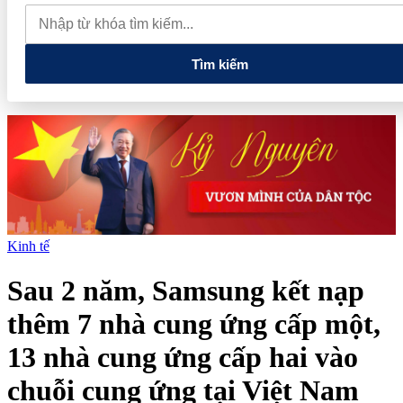
thực phẩm và nhiều điện thoại nhập lậu
Lan tỏa văn hóa kinh
doanh, tìm kiếm doanh nghiệp tiêu biểu trên toàn quốc
Địa chỉ
các cửa hàng rau củ quả sạch tại Hà Nội
Tìm kiếm
Kinh tế
Sau 2 năm, Samsung kết nạp
thêm 7 nhà cung ứng cấp một,
13 nhà cung ứng cấp hai vào
chuỗi cung ứng tại Việt Nam