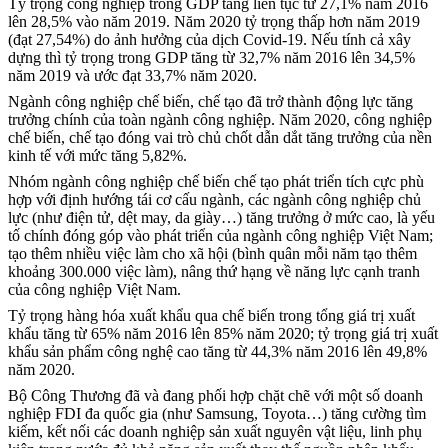
Tỷ trọng công nghiệp trong GDP tăng liên tục từ 27,1% năm 2016
lên 28,5% vào năm 2019. Năm 2020 tỷ trọng thấp hơn năm 2019
(đạt 27,54%) do ảnh hưởng của dịch Covid-19. Nếu tính cả xây
dựng thì tỷ trọng trong GDP tăng từ 32,7% năm 2016 lên 34,5%
năm 2019 và ước đạt 33,7% năm 2020.
Ngành công nghiệp chế biến, chế tạo đã trở thành động lực tăng
trưởng chính của toàn ngành công nghiệp. Năm 2020, công nghiệp
chế biến, chế tạo đóng vai trò chủ chốt dẫn dắt tăng trưởng của nền
kinh tế với mức tăng 5,82%.
Nhóm ngành công nghiệp chế biến chế tạo phát triển tích cực phù
hợp với định hướng tái cơ cấu ngành, các ngành công nghiệp chủ
lực (như điện tử, dệt may, da giày…) tăng trưởng ở mức cao, là yếu
tố chính đóng góp vào phát triển của ngành công nghiệp Việt Nam;
tạo thêm nhiều việc làm cho xã hội (bình quân mỗi năm tạo thêm
khoảng 300.000 việc làm), nâng thứ hạng về năng lực cạnh tranh
của công nghiệp Việt Nam.
Tỷ trọng hàng hóa xuất khẩu qua chế biến trong tổng giá trị xuất
khẩu tăng từ 65% năm 2016 lên 85% năm 2020; tỷ trọng giá trị xuất
khẩu sản phẩm công nghệ cao tăng từ 44,3% năm 2016 lên 49,8%
năm 2020.
Bộ Công Thương đã và đang phối hợp chặt chẽ với một số doanh
nghiệp FDI đa quốc gia (như Samsung, Toyota…) tăng cường tìm
kiếm, kết nối các doanh nghiệp sản xuất nguyên vật liệu, linh phụ