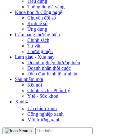
Tiêu dùng
Thông tin giá vàng
Khoa học & Công nghệ
Chuyển đổi số
Kinh tế số
Ứng dụng
Cẩm nang thương hiệu
Chính sách
Tư vấn
Thương hiệu
Làm giàu - Xưa nay
Doanh nghiệp thương hiệu
Doanh nhân thời cuộc
Diễn đàn Kinh tế tư nhân
Sản phẩm mới
Kết nối
Chính sách - Pháp Lý
Y tế - Sức khoẻ
+
Xanh
Tài chính xanh
Công nghiệp xanh
Môi trường xanh