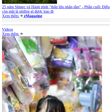
25 năm Shinec và Hành trình "thắp lửa nhân tâm" - Phần cuối: Điều
còn mãi là những gì được trao đi
Xem thêm
e
Magazine
Video
s
Xem thêm