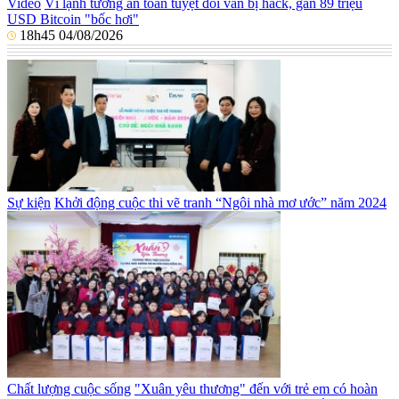
Video
Ví lạnh tưởng an toàn tuyệt đối vẫn bị hack, gần 89 triệu
USD Bitcoin "bốc hơi"
18h45 04/08/2026
Sự kiện
Khởi động cuộc thi vẽ tranh “Ngôi nhà mơ ước” năm 2024
Chất lượng cuộc sống
"Xuân yêu thương" đến với trẻ em có hoàn