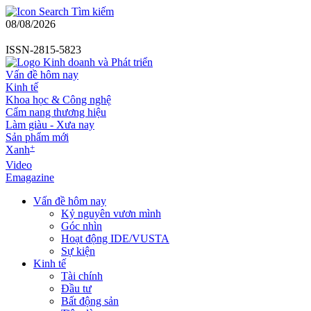
Tìm kiếm
08/08/2026
ISSN-2815-5823
Vấn đề hôm nay
Kinh tế
Khoa học & Công nghệ
Cẩm nang thương hiệu
Làm giàu - Xưa nay
Sản phẩm mới
+
Xanh
Video
Emagazine
Vấn đề hôm nay
Kỷ nguyên vươn mình
Góc nhìn
Hoạt động IDE/VUSTA
Sự kiện
Kinh tế
Tài chính
Đầu tư
Bất động sản