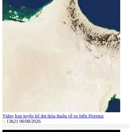
Video
Iran tuyên bố đạt thỏa thuận về eo biển Hormuz
13h21 06/08/2026