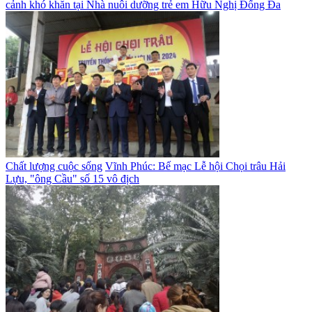
cảnh khó khăn tại Nhà nuôi dưỡng trẻ em Hữu Nghị Đống Đa
Chất lượng cuộc sống
Vĩnh Phúc: Bế mạc Lễ hội Chọi trâu Hải
Lựu, "ông Cầu" số 15 vô địch