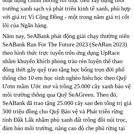
hoạt động chính hướng tới mục tiêu xây dựng môi
trường xanh sạch và phát triển kinh tế xanh, phù hợp
với giá trị Vì Cộng Đồng - một trong năm giá trị cốt
lõi của Ngân hàng.
Năm nay, SeABank phát động giải chạy thường niên
SeABank Run For The Future 2023 (SeARun 2023)
theo hình thức trực tuyến trên ứng dụng UpRace
nhằm khuyến khích phong trào rèn luyện thể thao
đồng thời gây quỹ trao tặng học bổng trọn đời phổ
thông cho 10 em học sinh nghèo hiếu học theo Quỹ
Ươm mầm Ước mơ và trồng 25.000 cây xanh bảo vệ
môi trường thông qua Quỹ SeAGreen. Theo đó,
SeABank đã trao tặng 25.000 cây sao đen tổng trị giá
500 triệu đồng cho Quỹ Bảo vệ và Phát triển rừng
tỉnh Đắk Lắk nhằm phủ xanh đất trống đồi núi trọc,
đảm bảo môi trường, nâng cao độ che phủ rừng tại