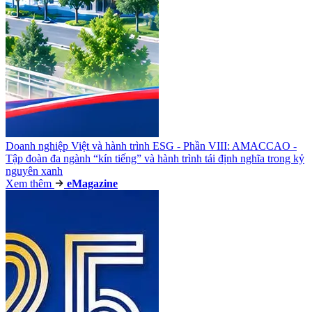
Doanh nghiệp Việt và hành trình ESG - Phần VIII: AMACCAO -
Tập đoàn đa ngành “kín tiếng” và hành trình tái định nghĩa trong kỷ
nguyên xanh
Xem thêm
e
Magazine