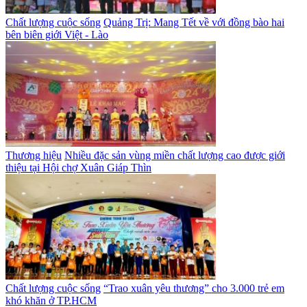
Chất lượng cuộc sống
Quảng Trị: Mang Tết về với đồng bào hai
bên biên giới Việt - Lào
Thương hiệu
Nhiều đặc sản vùng miền chất lượng cao được giới
thiệu tại Hội chợ Xuân Giáp Thìn
Chất lượng cuộc sống
“Trao xuân yêu thương” cho 3.000 trẻ em
khó khăn ở TP.HCM