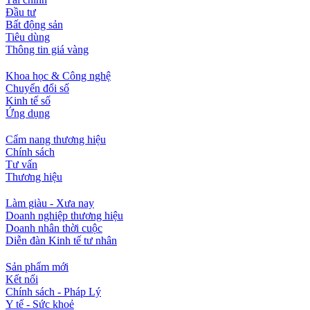
Đầu tư
Bất động sản
Tiêu dùng
Thông tin giá vàng
Khoa học & Công nghệ
Chuyển đổi số
Kinh tế số
Ứng dụng
Cẩm nang thương hiệu
Chính sách
Tư vấn
Thương hiệu
Làm giàu - Xưa nay
Doanh nghiệp thương hiệu
Doanh nhân thời cuộc
Diễn đàn Kinh tế tư nhân
Sản phẩm mới
Kết nối
Chính sách - Pháp Lý
Y tế - Sức khoẻ