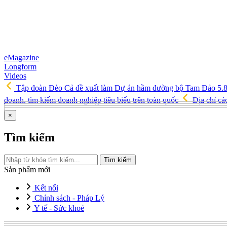
eMagazine
Longform
Videos
Tập đoàn Đèo Cả đề xuất làm Dự án hầm đường bộ Tam Đảo 5.
doanh, tìm kiếm doanh nghiệp tiêu biểu trên toàn quốc
Địa chỉ cá
×
Tìm kiếm
Tìm kiếm
Sản phẩm mới
Kết nối
Chính sách - Pháp Lý
Y tế - Sức khoẻ