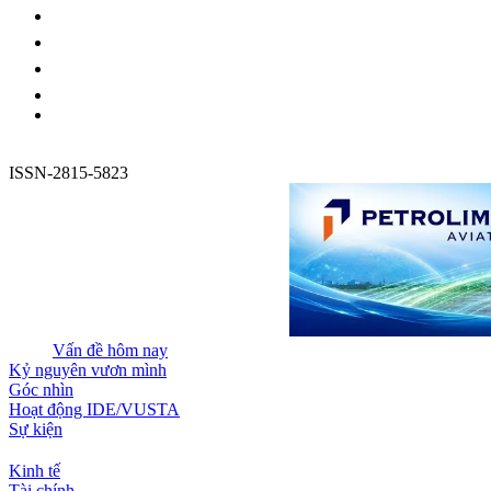
ISSN-2815-5823
Vấn đề hôm nay
Kỷ nguyên vươn mình
Góc nhìn
Hoạt động IDE/VUSTA
Sự kiện
Kinh tế
Tài chính