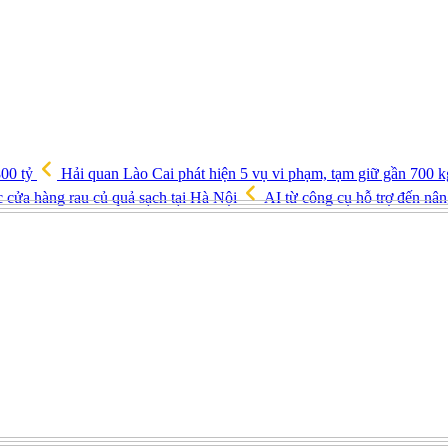
800 tỷ
Hải quan Lào Cai phát hiện 5 vụ vi phạm, tạm giữ gần 700 k
c cửa hàng rau củ quả sạch tại Hà Nội
AI từ công cụ hỗ trợ đến nân