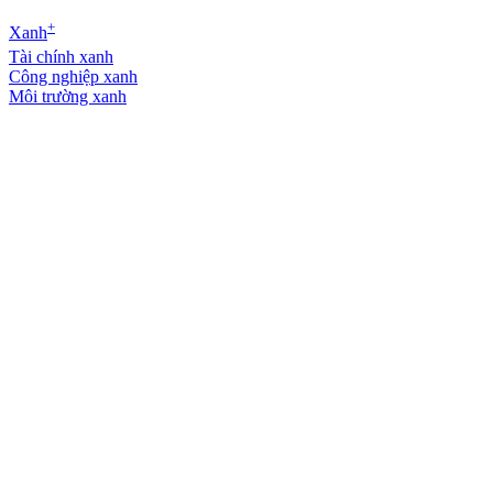
+
Xanh
Tài chính xanh
Công nghiệp xanh
Môi trường xanh