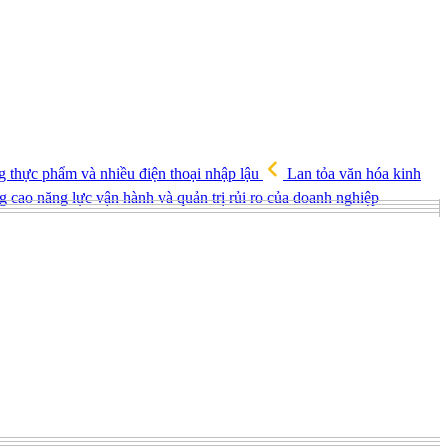
g thực phẩm và nhiều điện thoại nhập lậu
Lan tỏa văn hóa kinh
g cao năng lực vận hành và quản trị rủi ro của doanh nghiệp