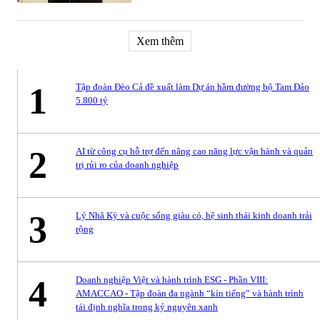
Xem thêm
1
Tập đoàn Đèo Cả đề xuất làm Dự án hầm đường bộ Tam Đảo
5.800 tỷ
2
AI từ công cụ hỗ trợ đến nâng cao năng lực vận hành và quản
trị rủi ro của doanh nghiệp
3
Lý Nhã Kỳ và cuộc sống giàu có, hệ sinh thái kinh doanh trải
rộng
4
Doanh nghiệp Việt và hành trình ESG - Phần VIII:
AMACCAO - Tập đoàn đa ngành “kín tiếng” và hành trình
tái định nghĩa trong kỷ nguyên xanh