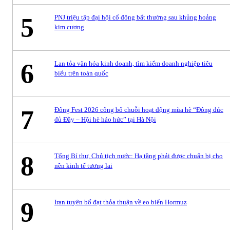
5
PNJ triệu tập đại hội cổ đông bất thường sau khủng hoảng
kim cương
6
Lan tỏa văn hóa kinh doanh, tìm kiếm doanh nghiệp tiêu
biểu trên toàn quốc
7
Đông Fest 2026 công bố chuỗi hoạt động mùa hè “Đông đúc
đủ Đầy – Hội hè háo hức” tại Hà Nội
8
Tổng Bí thư, Chủ tịch nước: Hạ tầng phải được chuẩn bị cho
nền kinh tế tương lai
9
Iran tuyên bố đạt thỏa thuận về eo biển Hormuz