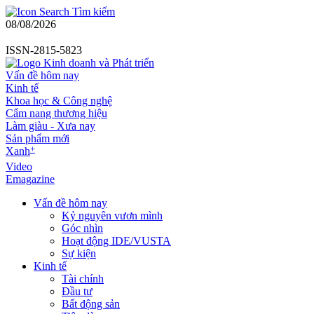
Tìm kiếm
08/08/2026
ISSN-2815-5823
Vấn đề hôm nay
Kinh tế
Khoa học & Công nghệ
Cẩm nang thương hiệu
Làm giàu - Xưa nay
Sản phẩm mới
+
Xanh
Video
Emagazine
Vấn đề hôm nay
Kỷ nguyên vươn mình
Góc nhìn
Hoạt động IDE/VUSTA
Sự kiện
Kinh tế
Tài chính
Đầu tư
Bất động sản