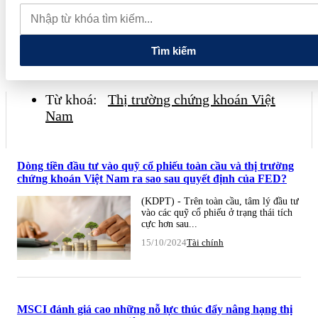
tiếng và vướng vòng lao lý
Vietnam Sport Show 2026 quy tụ
520 gian hàng, thúc đẩy kết nối ngành thể thao Việt Nam với thế
giới
Thiết kế kiến trúc biểu tượng của Newtown Diamond được
vinh danh tại Dot Property Awards 2026
Tìm kiếm
Từ khoá:
Thị trường chứng khoán Việt
Nam
Dòng tiền đầu tư vào quỹ cổ phiếu toàn cầu và thị trường
chứng khoán Việt Nam ra sao sau quyết định của FED?
(KDPT) - Trên toàn cầu, tâm lý đầu tư
vào các quỹ cổ phiếu ở trạng thái tích
cực hơn sau...
15/10/2024
Tài chính
MSCI đánh giá cao những nỗ lực thúc đẩy nâng hạng thị