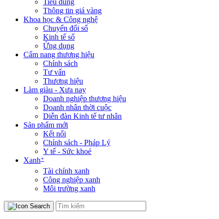
Tiêu dùng
Thông tin giá vàng
Khoa học & Công nghệ
Chuyển đổi số
Kinh tế số
Ứng dụng
Cẩm nang thương hiệu
Chính sách
Tư vấn
Thương hiệu
Làm giàu - Xưa nay
Doanh nghiệp thương hiệu
Doanh nhân thời cuộc
Diễn đàn Kinh tế tư nhân
Sản phẩm mới
Kết nối
Chính sách - Pháp Lý
Y tế - Sức khoẻ
+
Xanh
Tài chính xanh
Công nghiệp xanh
Môi trường xanh