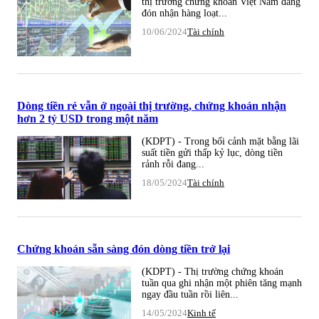
thị trường chứng khoán Việt Nam đang
đón nhận hàng loạt...
10/06/2024
Tài chính
Dòng tiền rẻ vẫn ở ngoài thị trường, chứng khoán nhận
hơn 2 tỷ USD trong một năm
(KDPT) - Trong bối cảnh mặt bằng lãi
suất tiền gửi thấp kỷ lục, dòng tiền
rảnh rỗi đang...
18/05/2024
Tài chính
Chứng khoán sẵn sàng đón dòng tiền trở lại
(KDPT) - Thị trường chứng khoán
tuần qua ghi nhận một phiên tăng mạnh
ngay đầu tuần rồi liên...
14/05/2024
Kinh tế