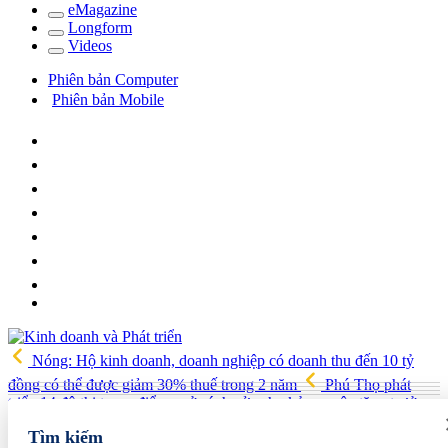
e
Magazine
Long
f
orm
Video
s
Phiên bản Computer
Phiên bản Mobile
Nóng: Hộ kinh doanh, doanh nghiệp có doanh thu đến 10 tỷ
đồng có thể được giảm 30% thuế trong 2 năm
Phú Thọ phát
triển 14 đô thị trọng điểm, mở cánh cửa cho kỷ nguyên tăng trưởng
mới
Vua quạt Trần Đình Tiệp: Từ bán quạt đến TikToker nổi
Tìm kiếm