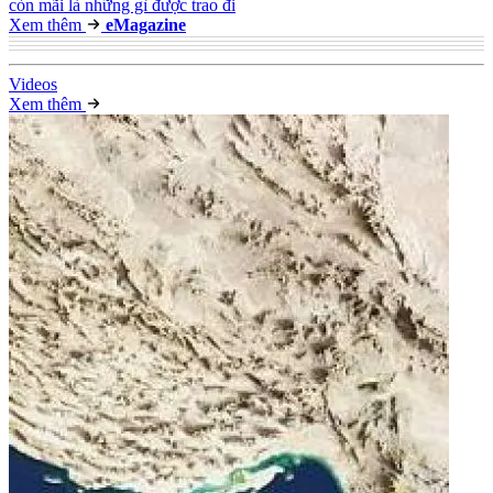
còn mãi là những gì được trao đi
Xem thêm
e
Magazine
Video
s
Xem thêm