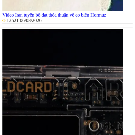
Video
Iran tuyên bố đạt thỏa thuận về eo biển Hormuz
13h21 06/08/2026