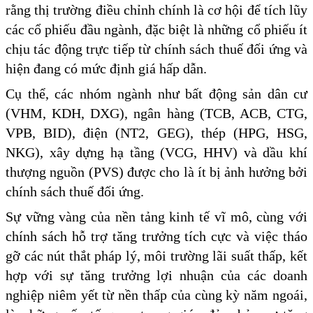
rằng thị trường điều chỉnh chính là cơ hội để tích lũy
các cổ phiếu đầu ngành, đặc biệt là những cổ phiếu ít
chịu tác động trực tiếp từ chính sách thuế đối ứng và
hiện đang có mức định giá hấp dẫn.
Cụ thể, các nhóm ngành như bất động sản dân cư
(VHM, KDH, DXG), ngân hàng (TCB, ACB, CTG,
VPB, BID), điện (NT2, GEG), thép (HPG, HSG,
NKG), xây dựng hạ tầng (VCG, HHV) và dầu khí
thượng nguồn (PVS) được cho là ít bị ảnh hưởng bởi
chính sách thuế đối ứng.
Sự vững vàng của nền tảng kinh tế vĩ mô, cùng với
chính sách hỗ trợ tăng trưởng tích cực và việc tháo
gỡ các nút thắt pháp lý, môi trường lãi suất thấp, kết
hợp với sự tăng trưởng lợi nhuận của các doanh
nghiệp niêm yết từ nền thấp của cùng kỳ năm ngoái,