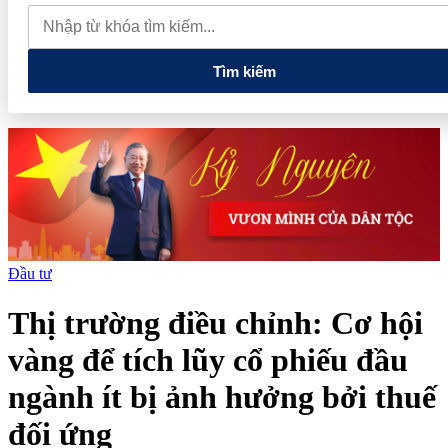
đến nâng cao năng lực vận hành và quản trị rủi ro của doanh nghiệp
Tổng Bí thư, Chủ tịch nước: Hạ tầng phải được chuẩn bị cho
nền kinh tế tương lai
Tìm kiếm
Đầu tư
Thị trường điều chỉnh: Cơ hội
vàng để tích lũy cổ phiếu đầu
ngành ít bị ảnh hưởng bởi thuế
đối ứng