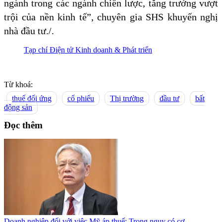
ngành trong các ngành chiến lược, tăng trưởng vượt
trội của nền kinh tế”, chuyên gia SHS khuyến nghị
nhà đầu tư./.
Tạp chí Điện tử Kinh doanh & Phát triển
Từ khoá:
thuế đối ứng
cổ phiếu
Thị trường
đầu tư
bất
động sản
Đọc thêm
Doanh nghiệp đối với việc Mỹ áp thuế: Trong nguy có cơ