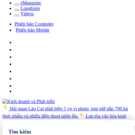
e
Magazine
Long
f
orm
Video
s
Phiên bản Computer
Phiên bản Mobile
Hải quan Lào Cai phát hiện 5 vụ vi phạm, tạm giữ gần 700 kg
thực phẩm và nhiều điện thoại nhập lậu
Lan tỏa văn hóa kinh
doanh, tìm kiếm doanh nghiệp tiêu biểu trên toàn quốc
Địa chỉ
các cửa hàng rau củ quả sạch tại Hà Nội
AI từ công cụ hỗ trợ
Tìm kiếm