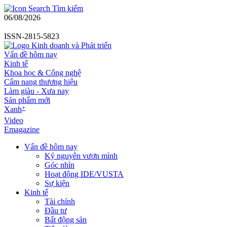
Tìm kiếm
06/08/2026
ISSN-2815-5823
Vấn đề hôm nay
Kinh tế
Khoa học & Công nghệ
Cẩm nang thương hiệu
Làm giàu - Xưa nay
Sản phẩm mới
+
Xanh
Video
Emagazine
Vấn đề hôm nay
Kỷ nguyên vươn mình
Góc nhìn
Hoạt động IDE/VUSTA
Sự kiện
Kinh tế
Tài chính
Đầu tư
Bất động sản