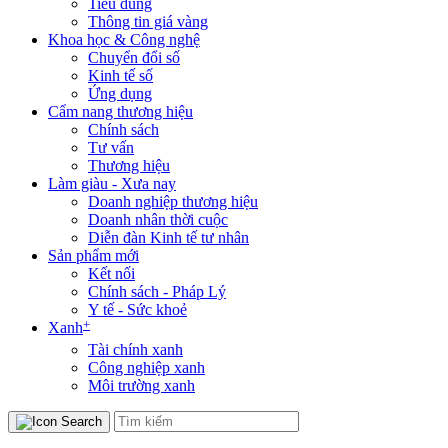
Tiêu dùng
Thông tin giá vàng
Khoa học & Công nghệ
Chuyển đổi số
Kinh tế số
Ứng dụng
Cẩm nang thương hiệu
Chính sách
Tư vấn
Thương hiệu
Làm giàu - Xưa nay
Doanh nghiệp thương hiệu
Doanh nhân thời cuộc
Diễn đàn Kinh tế tư nhân
Sản phẩm mới
Kết nối
Chính sách - Pháp Lý
Y tế - Sức khoẻ
+
Xanh
Tài chính xanh
Công nghiệp xanh
Môi trường xanh