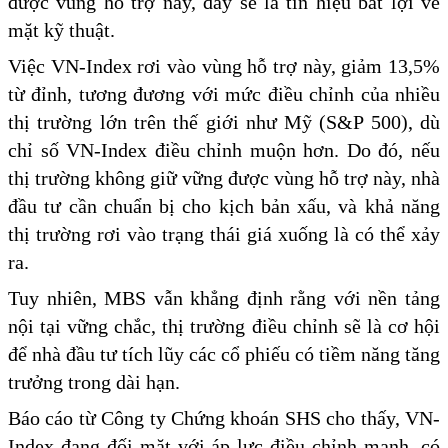
được vùng hỗ trợ này, đây sẽ là tín hiệu bất lợi về
mặt kỹ thuật.
Việc VN-Index rơi vào vùng hỗ trợ này, giảm 13,5%
từ đỉnh, tương đương với mức điều chỉnh của nhiều
thị trường lớn trên thế giới như Mỹ (S&P 500), dù
chỉ số VN-Index điều chỉnh muộn hơn. Do đó, nếu
thị trường không giữ vững được vùng hỗ trợ này, nhà
đầu tư cần chuẩn bị cho kịch bản xấu, và khả năng
thị trường rơi vào trạng thái giá xuống là có thể xảy
ra.
Tuy nhiên, MBS vẫn khẳng định rằng với nền tảng
nội tại vững chắc, thị trường điều chỉnh sẽ là cơ hội
để nhà đầu tư tích lũy các cổ phiếu có tiềm năng tăng
trưởng trong dài hạn.
Báo cáo từ Công ty Chứng khoán SHS cho thấy, VN-
Index đang đối mặt với áp lực điều chỉnh mạnh, có