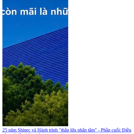
25 năm Shinec và Hành trình "thắp lửa nhân tâm" - Phần cuối: Điều