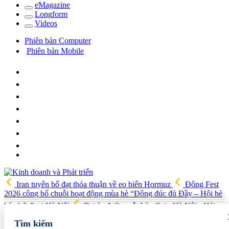
e
Magazine
Long
f
orm
Video
s
Phiên bản Computer
Phiên bản Mobile
Iran tuyên bố đạt thỏa thuận về eo biển Hormuz
Đông Fest
2026 công bố chuỗi hoạt động mùa hè “Đông đúc đủ Đầy – Hội hè
háo hức” tại Hà Nội
Dự án đường sắt Lào Cai - Hà Nội - Hải
Phòng được đề xuất tăng vốn thêm 86.100 tỷ đồng
ITE HCMC
Tìm kiếm