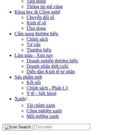
Tiêu dùng
Thông tin giá vàng
Khoa học & Công nghệ
Chuyển đổi số
Kinh tế số
Ứng dụng
Cẩm nang thương hiệu
Chính sách
Tư vấn
Thương hiệu
Làm giàu - Xưa nay
Doanh nghiệp thương hiệu
Doanh nhân thời cuộc
Diễn đàn Kinh tế tư nhân
Sản phẩm mới
Kết nối
Chính sách - Pháp Lý
Y tế - Sức khoẻ
+
Xanh
Tài chính xanh
Công nghiệp xanh
Môi trường xanh