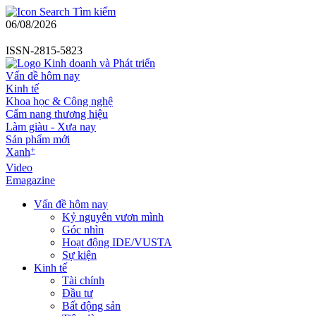
Tìm kiếm
06/08/2026
ISSN-2815-5823
Vấn đề hôm nay
Kinh tế
Khoa học & Công nghệ
Cẩm nang thương hiệu
Làm giàu - Xưa nay
Sản phẩm mới
+
Xanh
Video
Emagazine
Vấn đề hôm nay
Kỷ nguyên vươn mình
Góc nhìn
Hoạt động IDE/VUSTA
Sự kiện
Kinh tế
Tài chính
Đầu tư
Bất động sản