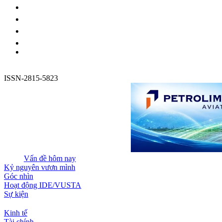
ISSN-2815-5823
Vấn đề hôm nay
Kỷ nguyên vươn mình
Góc nhìn
Hoạt động IDE/VUSTA
Sự kiện
Kinh tế
Tài chính