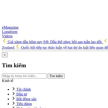
eMagazine
Longform
Videos
Giá xăng dầu hôm nay 9/8: Dầu thô phục hồi sau tuần lao dốc
Zealand
Quốc hội tiếp tục thảo luận về hai dự án luật liên quan đ
×
Tìm kiếm
Tìm kiếm
Kinh tế
Tài chính
Đầu tư
Bất động sản
Tiêu dùng