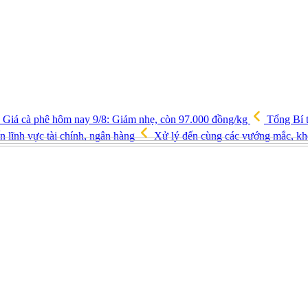
Giá cà phê hôm nay 9/8: Giảm nhẹ, còn 97.000 đồng/kg
Tổng Bí t
ến lĩnh vực tài chính, ngân hàng
Xử lý đến cùng các vướng mắc, kh