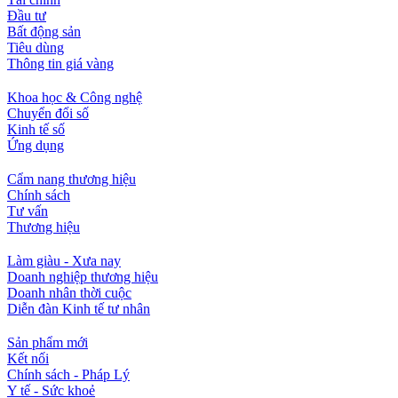
Đầu tư
Bất động sản
Tiêu dùng
Thông tin giá vàng
Khoa học & Công nghệ
Chuyển đổi số
Kinh tế số
Ứng dụng
Cẩm nang thương hiệu
Chính sách
Tư vấn
Thương hiệu
Làm giàu - Xưa nay
Doanh nghiệp thương hiệu
Doanh nhân thời cuộc
Diễn đàn Kinh tế tư nhân
Sản phẩm mới
Kết nối
Chính sách - Pháp Lý
Y tế - Sức khoẻ