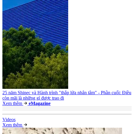
25 năm Shinec và Hành trình "thắp lửa nhân tâm" - Phần cuối: Điều
còn mãi là những gì được trao đi
Xem thêm
e
Magazine
Video
s
Xem thêm