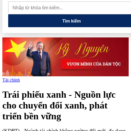
đến nâng cao năng lực vận hành và quản trị rủi ro của doanh nghiệp
Tổng Bí thư, Chủ tịch nước: Hạ tầng phải được chuẩn bị cho
nền kinh tế tương lai
Tìm kiếm
Tài chính
Trái phiếu xanh - Nguồn lực
cho chuyển đổi xanh, phát
triển bền vững
(KDPT)
- Ngành tài chính không ngừng đổi mới, đa dạng