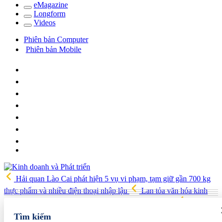
e
Magazine
Long
f
orm
Video
s
Phiên bản Computer
Phiên bản Mobile
Hải quan Lào Cai phát hiện 5 vụ vi phạm, tạm giữ gần 700 kg
thực phẩm và nhiều điện thoại nhập lậu
Lan tỏa văn hóa kinh
doanh, tìm kiếm doanh nghiệp tiêu biểu trên toàn quốc
Địa chỉ
các cửa hàng rau củ quả sạch tại Hà Nội
AI từ công cụ hỗ trợ
Tìm kiếm