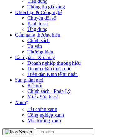
Tiêu dùng
Thông tin giá vàng
Khoa học & Công nghệ
Chuyển đổi số
Kinh tế số
Ứng dụng
Cẩm nang thương hiệu
Chính sách
Tư vấn
Thương hiệu
Làm giàu - Xưa nay
Doanh nghiệp thương hiệu
Doanh nhân thời cuộc
Diễn đàn Kinh tế tư nhân
Sản phẩm mới
Kết nối
Chính sách - Pháp Lý
Y tế - Sức khoẻ
+
Xanh
Tài chính xanh
Công nghiệp xanh
Môi trường xanh