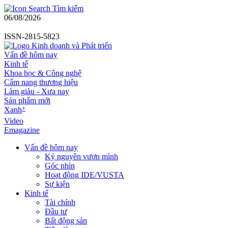
Tìm kiếm
06/08/2026
ISSN-2815-5823
Vấn đề hôm nay
Kinh tế
Khoa học & Công nghệ
Cẩm nang thương hiệu
Làm giàu - Xưa nay
Sản phẩm mới
+
Xanh
Video
Emagazine
Vấn đề hôm nay
Kỷ nguyên vươn mình
Góc nhìn
Hoạt động IDE/VUSTA
Sự kiện
Kinh tế
Tài chính
Đầu tư
Bất động sản