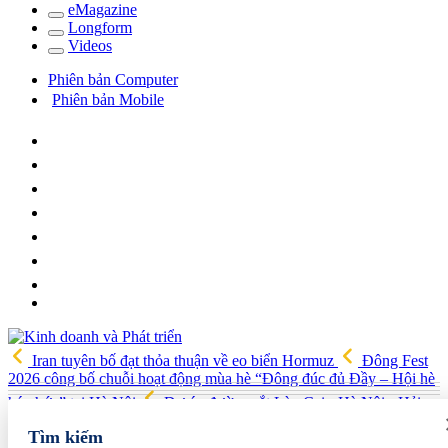
e
Magazine
Long
f
orm
Video
s
Phiên bản Computer
Phiên bản Mobile
Iran tuyên bố đạt thỏa thuận về eo biển Hormuz
Đông Fest
2026 công bố chuỗi hoạt động mùa hè “Đông đúc đủ Đầy – Hội hè
háo hức” tại Hà Nội
Dự án đường sắt Lào Cai - Hà Nội - Hải
Phòng được đề xuất tăng vốn thêm 86.100 tỷ đồng
ITE HCMC
Tìm kiếm