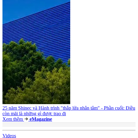
25 năm Shinec và Hành trình "thắp lửa nhân tâm" - Phần cuối: Điều
còn mãi là những gì được trao đi
Xem thêm
e
Magazine
Video
s