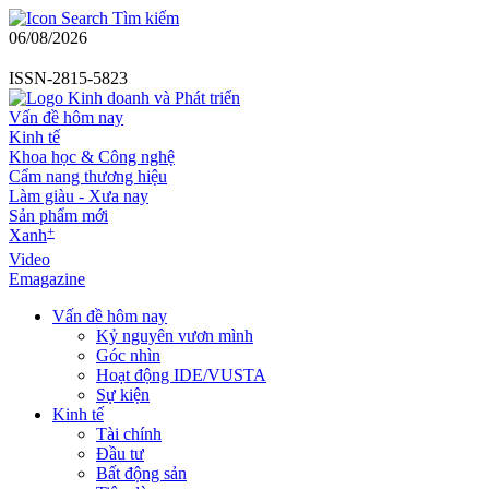
Tìm kiếm
06/08/2026
ISSN-2815-5823
Vấn đề hôm nay
Kinh tế
Khoa học & Công nghệ
Cẩm nang thương hiệu
Làm giàu - Xưa nay
Sản phẩm mới
+
Xanh
Video
Emagazine
Vấn đề hôm nay
Kỷ nguyên vươn mình
Góc nhìn
Hoạt động IDE/VUSTA
Sự kiện
Kinh tế
Tài chính
Đầu tư
Bất động sản