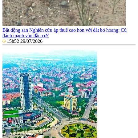
Bất động sản
Nghiên cứu áp thuế cao hơn với đất bỏ hoang: Cú
đánh mạnh vào đầu cơ?
15h52 29/07/2026