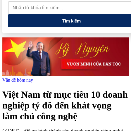
2026 mở rộng cơ hội kết nối quốc tế cho doanh nghiệp du lịch
Thủ tướng: Xây dựng một không gian mạng an toàn, tin cậy và
nhân văn
Tìm kiếm
Vấn đề hôm nay
Việt Nam từ mục tiêu 10 doanh
nghiệp tỷ đô đến khát vọng
làm chủ công nghệ
(KDPT)
- Đề án hình thành các doanh nghiệp công nghệ