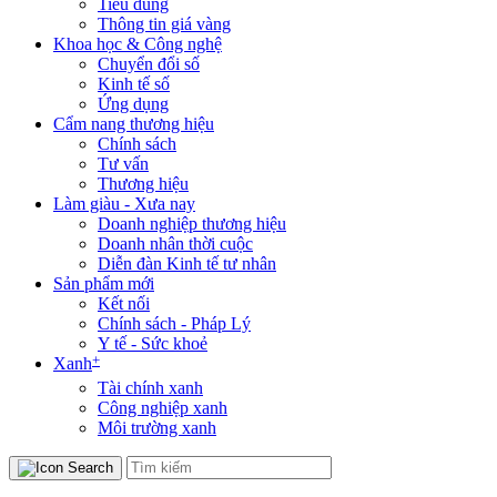
Tiêu dùng
Thông tin giá vàng
Khoa học & Công nghệ
Chuyển đổi số
Kinh tế số
Ứng dụng
Cẩm nang thương hiệu
Chính sách
Tư vấn
Thương hiệu
Làm giàu - Xưa nay
Doanh nghiệp thương hiệu
Doanh nhân thời cuộc
Diễn đàn Kinh tế tư nhân
Sản phẩm mới
Kết nối
Chính sách - Pháp Lý
Y tế - Sức khoẻ
+
Xanh
Tài chính xanh
Công nghiệp xanh
Môi trường xanh