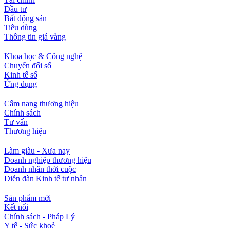
Đầu tư
Bất động sản
Tiêu dùng
Thông tin giá vàng
Khoa học & Công nghệ
Chuyển đổi số
Kinh tế số
Ứng dụng
Cẩm nang thương hiệu
Chính sách
Tư vấn
Thương hiệu
Làm giàu - Xưa nay
Doanh nghiệp thương hiệu
Doanh nhân thời cuộc
Diễn đàn Kinh tế tư nhân
Sản phẩm mới
Kết nối
Chính sách - Pháp Lý
Y tế - Sức khoẻ