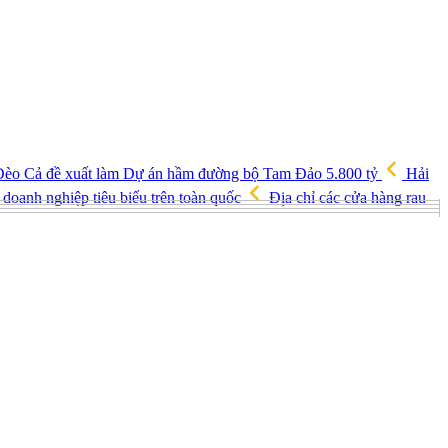
èo Cả đề xuất làm Dự án hầm đường bộ Tam Đảo 5.800 tỷ
Hải
doanh nghiệp tiêu biểu trên toàn quốc
Địa chỉ các cửa hàng rau