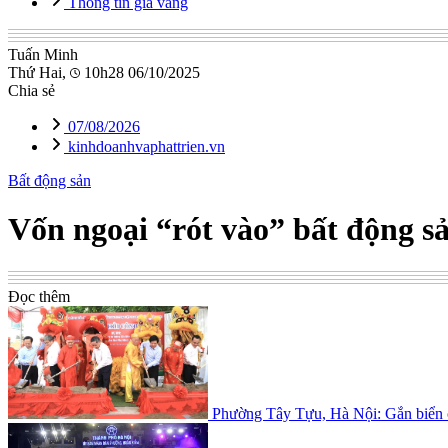
Thông tin giá vàng
Tuấn Minh
Thứ Hai,
10h28 06/10/2025
Chia sẻ
07/08/2026
kinhdoanhvaphattrien.vn
Bất động sản
Vốn ngoại “rót vào” bất động s
Đọc thêm
Phường Tây Tựu, Hà Nội: Gắn biển c