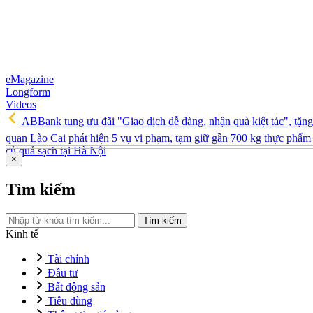
eMagazine
Longform
Videos
ABBank tung ưu đãi "Giao dịch dễ dàng, nhận quà kiệt tác", tặ
quan Lào Cai phát hiện 5 vụ vi phạm, tạm giữ gần 700 kg thực phẩm 
củ quả sạch tại Hà Nội
×
Tìm kiếm
Tìm kiếm
Kinh tế
Tài chính
Đầu tư
Bất động sản
Tiêu dùng