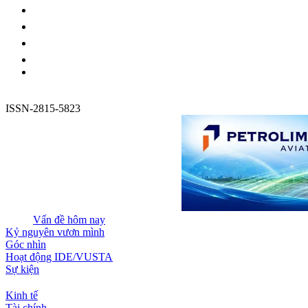
ISSN-2815-5823
Vấn đề hôm nay
Kỷ nguyên vươn mình
Góc nhìn
Hoạt động IDE/VUSTA
Sự kiện
Kinh tế
Tài chính