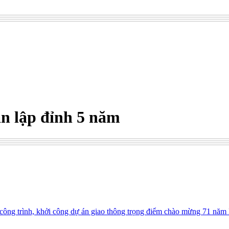
ản lập đỉnh 5 năm
ông trình, khởi công dự án giao thông trọng điểm chào mừng 71 năm