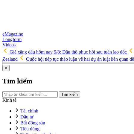
eMagazine
Longform
Videos
Giá xăng dầu hôm nay 9/8: Dầu thô phục hồi sau tuần lao dốc
Zealand
Quốc hội tiếp tục thảo luận về hai dự án luật liên quan đ
×
Tìm kiếm
Tìm kiếm
Kinh tế
Tài chính
Đầu tư
Bất động sản
Tiêu dùng