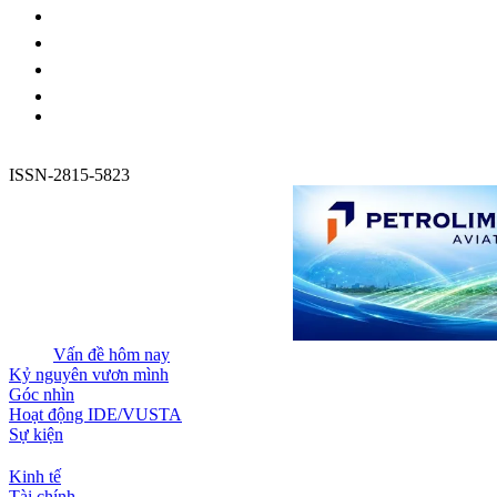
ISSN-2815-5823
Vấn đề hôm nay
Kỷ nguyên vươn mình
Góc nhìn
Hoạt động IDE/VUSTA
Sự kiện
Kinh tế
Tài chính