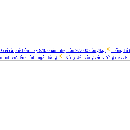
Giá cà phê hôm nay 9/8: Giảm nhẹ, còn 97.000 đồng/kg
Tổng Bí t
ến lĩnh vực tài chính, ngân hàng
Xử lý đến cùng các vướng mắc, kh