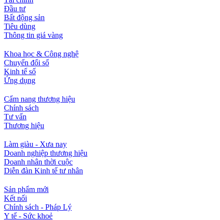
Đầu tư
Bất động sản
Tiêu dùng
Thông tin giá vàng
Khoa học & Công nghệ
Chuyển đổi số
Kinh tế số
Ứng dụng
Cẩm nang thương hiệu
Chính sách
Tư vấn
Thương hiệu
Làm giàu - Xưa nay
Doanh nghiệp thương hiệu
Doanh nhân thời cuộc
Diễn đàn Kinh tế tư nhân
Sản phẩm mới
Kết nối
Chính sách - Pháp Lý
Y tế - Sức khoẻ