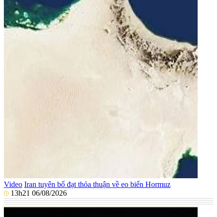
Video
Iran tuyên bố đạt thỏa thuận về eo biển Hormuz
13h21 06/08/2026