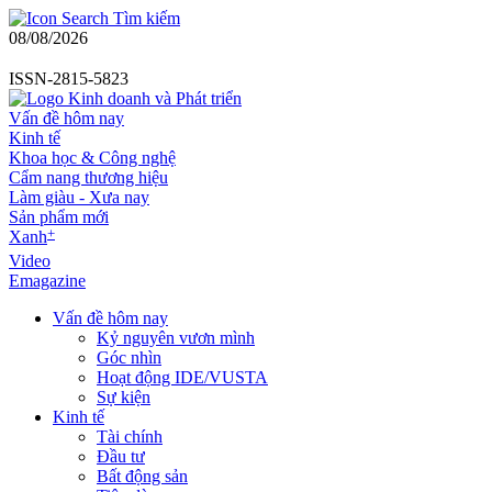
Tìm kiếm
08/08/2026
ISSN-2815-5823
Vấn đề hôm nay
Kinh tế
Khoa học & Công nghệ
Cẩm nang thương hiệu
Làm giàu - Xưa nay
Sản phẩm mới
+
Xanh
Video
Emagazine
Vấn đề hôm nay
Kỷ nguyên vươn mình
Góc nhìn
Hoạt động IDE/VUSTA
Sự kiện
Kinh tế
Tài chính
Đầu tư
Bất động sản