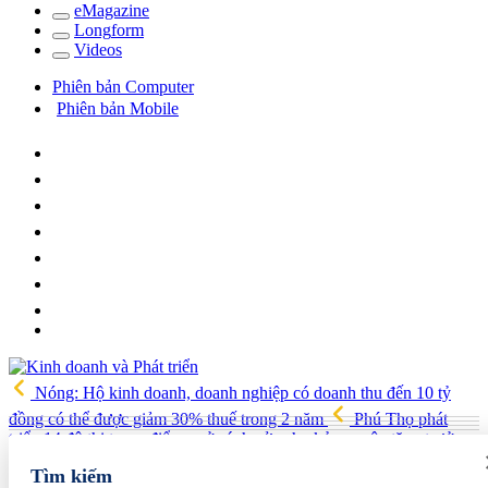
e
Magazine
Long
f
orm
Video
s
Phiên bản Computer
Phiên bản Mobile
Nóng: Hộ kinh doanh, doanh nghiệp có doanh thu đến 10 tỷ
đồng có thể được giảm 30% thuế trong 2 năm
Phú Thọ phát
triển 14 đô thị trọng điểm, mở cánh cửa cho kỷ nguyên tăng trưởng
mới
Vua quạt Trần Đình Tiệp: Từ bán quạt đến TikToker nổi
Tìm kiếm