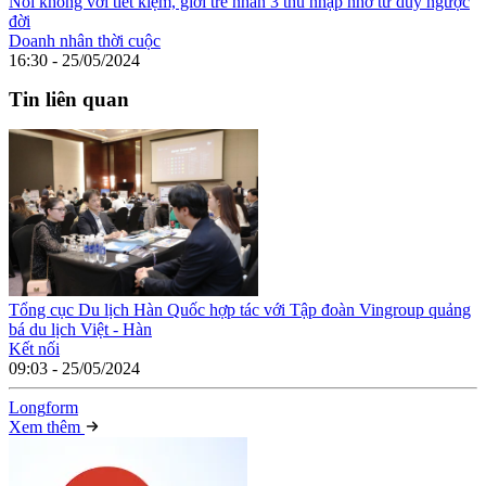
Nói không với tiết kiệm, giới trẻ nhân 3 thu nhập nhờ tư duy ngược
đời
Doanh nhân thời cuộc
16:30 - 25/05/2024
Tin liên quan
Tổng cục Du lịch Hàn Quốc hợp tác với Tập đoàn Vingroup quảng
bá du lịch Việt - Hàn
Kết nối
09:03 - 25/05/2024
Long
f
orm
Xem thêm