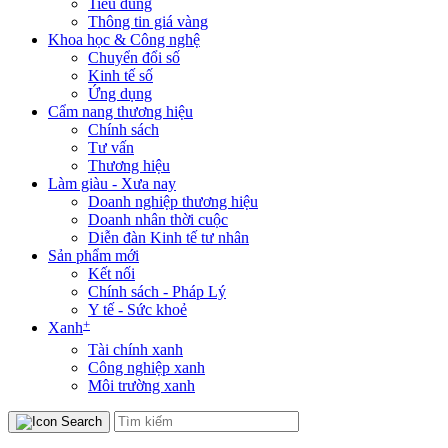
Tiêu dùng
Thông tin giá vàng
Khoa học & Công nghệ
Chuyển đổi số
Kinh tế số
Ứng dụng
Cẩm nang thương hiệu
Chính sách
Tư vấn
Thương hiệu
Làm giàu - Xưa nay
Doanh nghiệp thương hiệu
Doanh nhân thời cuộc
Diễn đàn Kinh tế tư nhân
Sản phẩm mới
Kết nối
Chính sách - Pháp Lý
Y tế - Sức khoẻ
+
Xanh
Tài chính xanh
Công nghiệp xanh
Môi trường xanh