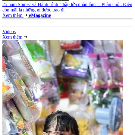
25 năm Shinec và Hành trình "thắp lửa nhân tâm" - Phần cuối: Điều
còn mãi là những gì được trao đi
Xem thêm
e
Magazine
Video
s
Xem thêm