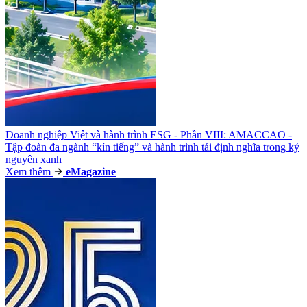
Doanh nghiệp Việt và hành trình ESG - Phần VIII: AMACCAO -
Tập đoàn đa ngành “kín tiếng” và hành trình tái định nghĩa trong kỷ
nguyên xanh
Xem thêm
e
Magazine