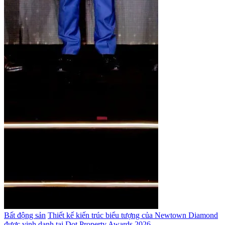
Bất động sản
Thiết kế kiến trúc biểu tượng của Newtown Diamond
được vinh danh tại Dot Property Awards 2026