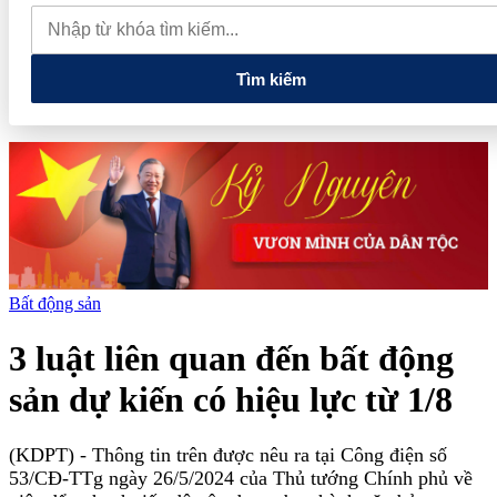
tiếng và vướng vòng lao lý
Vietnam Sport Show 2026 quy tụ
520 gian hàng, thúc đẩy kết nối ngành thể thao Việt Nam với thế
giới
Thiết kế kiến trúc biểu tượng của Newtown Diamond được
vinh danh tại Dot Property Awards 2026
Tìm kiếm
Bất động sản
3 luật liên quan đến bất động
sản dự kiến có hiệu lực từ 1/8
(KDPT)
- Thông tin trên được nêu ra tại Công điện số
53/CĐ-TTg ngày 26/5/2024 của Thủ tướng Chính phủ về