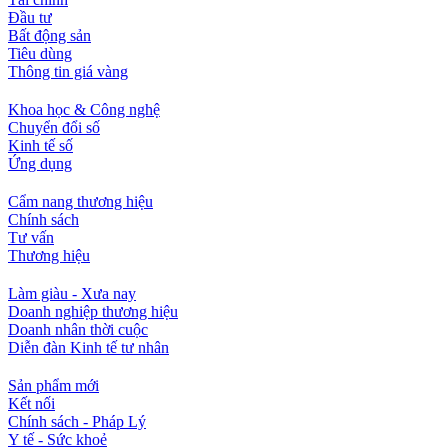
Đầu tư
Bất động sản
Tiêu dùng
Thông tin giá vàng
Khoa học & Công nghệ
Chuyển đổi số
Kinh tế số
Ứng dụng
Cẩm nang thương hiệu
Chính sách
Tư vấn
Thương hiệu
Làm giàu - Xưa nay
Doanh nghiệp thương hiệu
Doanh nhân thời cuộc
Diễn đàn Kinh tế tư nhân
Sản phẩm mới
Kết nối
Chính sách - Pháp Lý
Y tế - Sức khoẻ