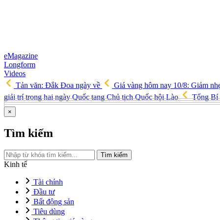
eMagazine
Longform
Videos
Tản văn: Đắk Đoa ngày về
Giá vàng hôm nay 10/8: Giảm nh
giải trí trong hai ngày Quốc tang Chủ tịch Quốc hội Lào
Tổng Bí t
×
Tìm kiếm
Tìm kiếm
Kinh tế
Tài chính
Đầu tư
Bất động sản
Tiêu dùng