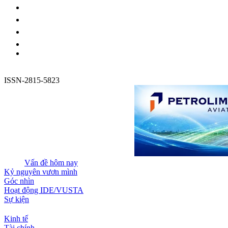
ISSN-2815-5823
Vấn đề hôm nay
Kỷ nguyên vươn mình
Góc nhìn
Hoạt động IDE/VUSTA
Sự kiện
Kinh tế
Tài chính