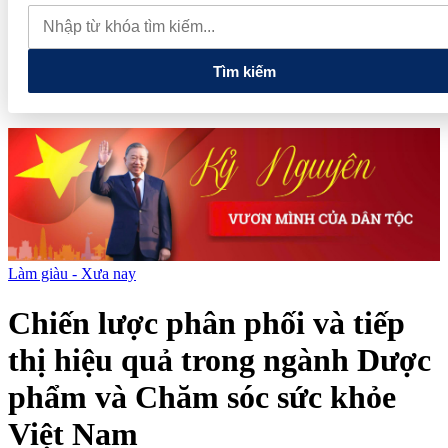
đến nâng cao năng lực vận hành và quản trị rủi ro của doanh nghiệp
Tổng Bí thư, Chủ tịch nước: Hạ tầng phải được chuẩn bị cho
nền kinh tế tương lai
Tìm kiếm
Làm giàu - Xưa nay
Chiến lược phân phối và tiếp
thị hiệu quả trong ngành Dược
phẩm và Chăm sóc sức khỏe
Việt Nam