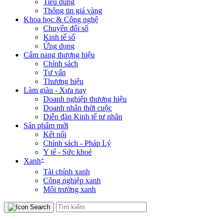
Tiêu dùng
Thông tin giá vàng
Khoa học & Công nghệ
Chuyển đổi số
Kinh tế số
Ứng dụng
Cẩm nang thương hiệu
Chính sách
Tư vấn
Thương hiệu
Làm giàu - Xưa nay
Doanh nghiệp thương hiệu
Doanh nhân thời cuộc
Diễn đàn Kinh tế tư nhân
Sản phẩm mới
Kết nối
Chính sách - Pháp Lý
Y tế - Sức khoẻ
+
Xanh
Tài chính xanh
Công nghiệp xanh
Môi trường xanh