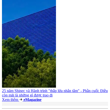
25 năm Shinec và Hành trình "thắp lửa nhân tâm" - Phần cuối: Điều
còn mãi là những gì được trao đi
Xem thêm
e
Magazine