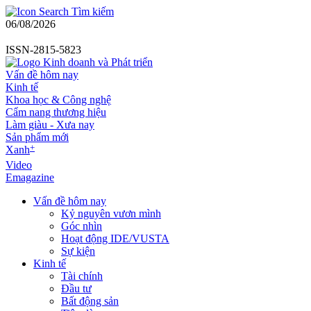
Tìm kiếm
06/08/2026
ISSN-2815-5823
Vấn đề hôm nay
Kinh tế
Khoa học & Công nghệ
Cẩm nang thương hiệu
Làm giàu - Xưa nay
Sản phẩm mới
+
Xanh
Video
Emagazine
Vấn đề hôm nay
Kỷ nguyên vươn mình
Góc nhìn
Hoạt động IDE/VUSTA
Sự kiện
Kinh tế
Tài chính
Đầu tư
Bất động sản