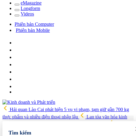
e
Magazine
Long
f
orm
Video
s
Phiên bản Computer
Phiên bản Mobile
Hải quan Lào Cai phát hiện 5 vụ vi phạm, tạm giữ gần 700 kg
thực phẩm và nhiều điện thoại nhập lậu
Lan tỏa văn hóa kinh
doanh, tìm kiếm doanh nghiệp tiêu biểu trên toàn quốc
Địa chỉ
các cửa hàng rau củ quả sạch tại Hà Nội
AI từ công cụ hỗ trợ
Tìm kiếm