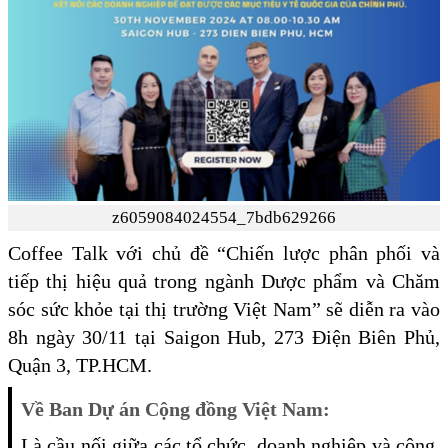
z6059084024554_7bdb629266
Coffee Talk với chủ đề “Chiến lược phân phối và
tiếp thị hiệu quả trong ngành Dược phẩm và Chăm
sóc sức khỏe tại thị trường Việt Nam” sẽ diễn ra vào
8h ngày 30/11 tại Saigon Hub, 273 Điện Biên Phủ,
Quận 3, TP.HCM.
Về Ban Dự án Cộng đồng Việt Nam:
Là cầu nối giữa các tổ chức, doanh nghiệp và cộng