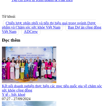
Từ khoá:
Chiến lược phân phối và tiếp thị hiệu quả trong ngành Dược
phẩm và Chăm sóc sức khỏe Việt Nam
Ban Dự án cộng đồng
Việt Nam
ADCrew
Đọc thêm
Kết nối doanh nghiệp thực hiện các mục tiêu quốc gia về chăm sóc
sức khỏe cộng đồng
Y tế - Sức khoẻ
07:27 - 27/09/2024