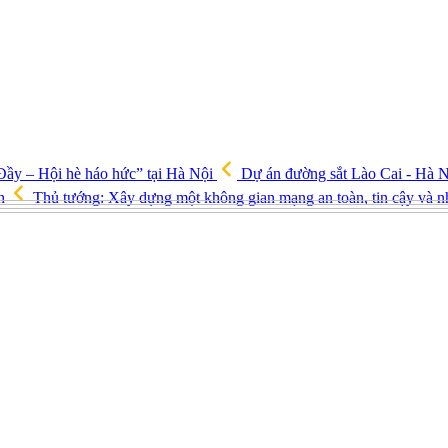
ầy – Hội hè háo hức” tại Hà Nội
Dự án đường sắt Lào Cai - Hà N
ch
Thủ tướng: Xây dựng một không gian mạng an toàn, tin cậy và 