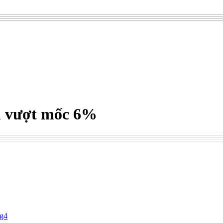
ệm vượt mốc 6%
ig4