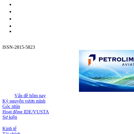
ISSN-2815-5823
Vấn đề hôm nay
Kỷ nguyên vươn mình
Góc nhìn
Hoạt động IDE/VUSTA
Sự kiện
Kinh tế
Tài chính