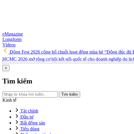
eMagazine
Longform
Videos
Đông Fest 2026 công bố chuỗi hoạt động mùa hè “Đông đúc đủ Đ
HCMC 2026 mở rộng cơ hội kết nối quốc tế cho doanh nghiệp du lị
×
Tìm kiếm
Tìm kiếm
Kinh tế
Tài chính
Đầu tư
Bất động sản
Tiêu dùng