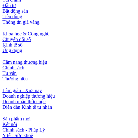
Đầu tư
Bất động sản
Tiêu dùng
Thông tin giá vàng
Khoa học & Công nghệ
Chuyển đổi số
Kinh tế số
Ứng dụng
Cẩm nang thương hiệu
Chính sách
Tư vấn
Thương hiệu
Làm giàu - Xưa nay
Doanh nghiệp thương hiệu
Doanh nhân thời cuộc
Diễn đàn Kinh tế tư nhân
Sản phẩm mới
Kết nối
Chính sách - Pháp Lý
Y tế - Sức khoẻ