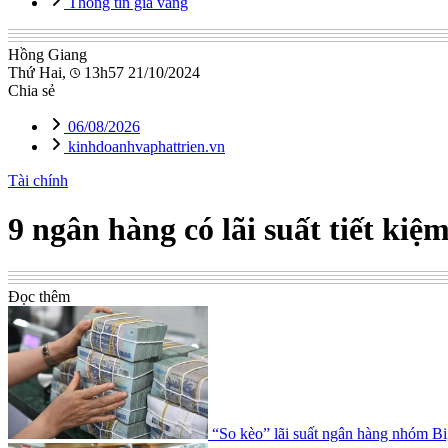
Thông tin giá vàng
Hồng Giang
Thứ Hai,
13h57 21/10/2024
Chia sẻ
06/08/2026
kinhdoanhvaphattrien.vn
Tài chính
9 ngân hàng có lãi suất tiết ki
Đọc thêm
“So kèo” lãi suất ngân hàng nhóm B