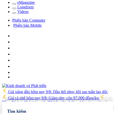
e
Magazine
Long
f
orm
Video
s
Phiên bản Computer
Phiên bản Mobile
Giá xăng dầu hôm nay 9/8: Dầu thô phục hồi sau tuần lao dốc
Giá cà phê hôm nay 9/8: Giảm nhẹ, còn 97.000 đồng/kg
Tổng Bí thư, Chủ tịch nước Tô Lâm lên đường thăm Australia và
New Zealand
Quốc hội tiếp tục thảo luận về hai dự án luật liên
Tìm kiếm