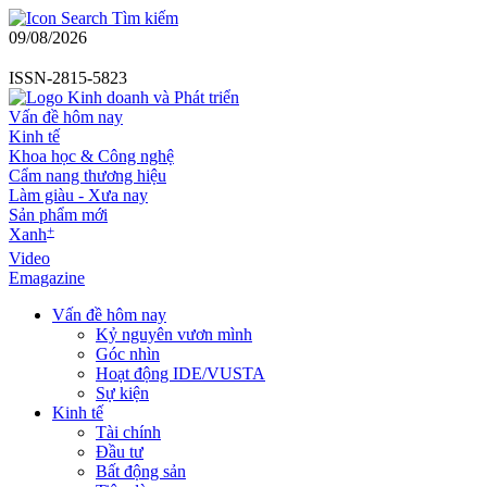
Tìm kiếm
09/08/2026
ISSN-2815-5823
Vấn đề hôm nay
Kinh tế
Khoa học & Công nghệ
Cẩm nang thương hiệu
Làm giàu - Xưa nay
Sản phẩm mới
+
Xanh
Video
Emagazine
Vấn đề hôm nay
Kỷ nguyên vươn mình
Góc nhìn
Hoạt động IDE/VUSTA
Sự kiện
Kinh tế
Tài chính
Đầu tư
Bất động sản