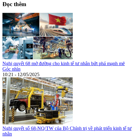
Đọc thêm
Nghị quyết 68 mở đường cho kinh tế tư nhân bứt phá mạnh mẽ
Góc nhìn
10:21 - 12/05/2025
Nghị quyết số 68-NQ/TW của Bộ Chính trị về phát triển kinh tế tư
nhân