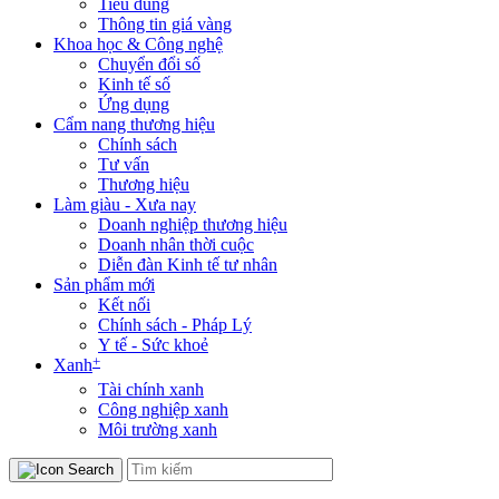
Tiêu dùng
Thông tin giá vàng
Khoa học & Công nghệ
Chuyển đổi số
Kinh tế số
Ứng dụng
Cẩm nang thương hiệu
Chính sách
Tư vấn
Thương hiệu
Làm giàu - Xưa nay
Doanh nghiệp thương hiệu
Doanh nhân thời cuộc
Diễn đàn Kinh tế tư nhân
Sản phẩm mới
Kết nối
Chính sách - Pháp Lý
Y tế - Sức khoẻ
+
Xanh
Tài chính xanh
Công nghiệp xanh
Môi trường xanh