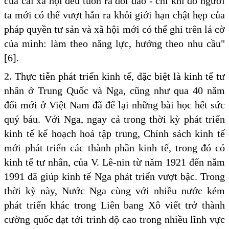
của cải xã hội đều tuôn ra dồi dào - chỉ khi đó người
ta mới có thể vượt hẳn ra khỏi giới hạn chật hẹp của
pháp quyền tư sản và xã hội mới có thể ghi trên lá cờ
của mình: làm theo năng lực, hưởng theo nhu cầu"
[6].
2.
Thực tiễn phát triển kinh tế, đặc biệt là kinh tế tư
nhân ở Trung Quốc và Nga, cũng như qua 40 năm
đổi mới ở Việt Nam đã để lại những bài học hết sức
quý báu. Với Nga, ngay cả trong thời kỳ phát triển
kinh tế kế hoạch hoá tập trung, Chính sách kinh tế
mới phát triển các thành phần kinh tế, trong đó có
kinh tế tư nhân, của V. Lê-nin từ năm 1921 đến năm
1991 đã giúp kinh tế Nga phát triển vượt bậc. Trong
thời kỳ này, Nước Nga cùng với nhiều nước kém
phát triển khác trong Liên bang Xô viết trở thành
cường quốc đạt tới trình độ cao trong nhiều lĩnh vực