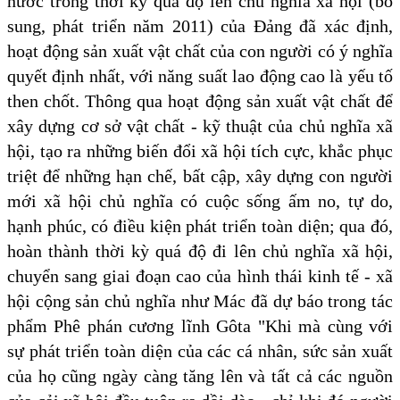
nước trong thời kỳ quá độ lên chủ nghĩa xã hội (bổ
sung, phát triển năm 2011) của Đảng đã xác định,
hoạt động sản xuất vật chất của con người có ý nghĩa
quyết định nhất, với năng suất lao động cao là yếu tố
then chốt. Thông qua hoạt động sản xuất vật chất để
xây dựng cơ sở vật chất - kỹ thuật của chủ nghĩa xã
hội, tạo ra những biến đổi xã hội tích cực, khắc phục
triệt để những hạn chế, bất cập, xây dựng con người
mới xã hội chủ nghĩa có cuộc sống ấm no, tự do,
hạnh phúc, có điều kiện phát triển toàn diện; qua đó,
hoàn thành thời kỳ quá độ đi lên chủ nghĩa xã hội,
chuyển sang giai đoạn cao của hình thái kinh tế - xã
hội cộng sản chủ nghĩa như Mác đã dự báo trong tác
phẩm Phê phán cương lĩnh Gôta "Khi mà cùng với
sự phát triển toàn diện của các cá nhân, sức sản xuất
của họ cũng ngày càng tăng lên và tất cả các nguồn