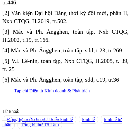
tr.446.
[2] Văn kiện Đại hội Đảng thời kỳ đổi mới, phần II,
Nxb CTQG, H.2019, tr.502.
[3] Mác và Ph. Ăngghen, toàn tập, Nxb CTQG,
H.2002, t.19, tr.166.
[4] Mác và Ph. Ăngghen, toàn tập, sđd, t.23, tr.269.
[5] V.I. Lê-nin, toàn tập, Nxb CTQG, H.2005, t. 39,
tr. 25
[6] Mác và Ph. Ăngghen, toàn tập, sđd, t.19, tr.36
Tạp chí Điện tử Kinh doanh & Phát triển
Từ khoá:
Động lực mới cho phát triển kinh tế
kinh tế
kinh tế tư
nhân
Tổng bí thư Tô Lâm