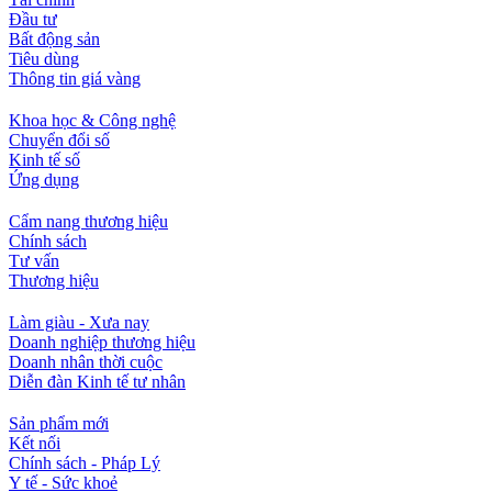
Đầu tư
Bất động sản
Tiêu dùng
Thông tin giá vàng
Khoa học & Công nghệ
Chuyển đổi số
Kinh tế số
Ứng dụng
Cẩm nang thương hiệu
Chính sách
Tư vấn
Thương hiệu
Làm giàu - Xưa nay
Doanh nghiệp thương hiệu
Doanh nhân thời cuộc
Diễn đàn Kinh tế tư nhân
Sản phẩm mới
Kết nối
Chính sách - Pháp Lý
Y tế - Sức khoẻ