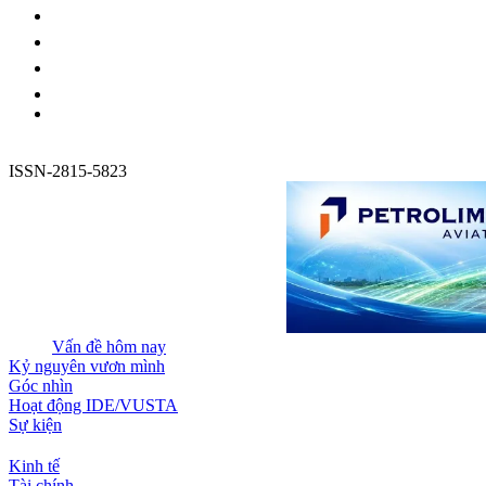
ISSN-2815-5823
Vấn đề hôm nay
Kỷ nguyên vươn mình
Góc nhìn
Hoạt động IDE/VUSTA
Sự kiện
Kinh tế
Tài chính