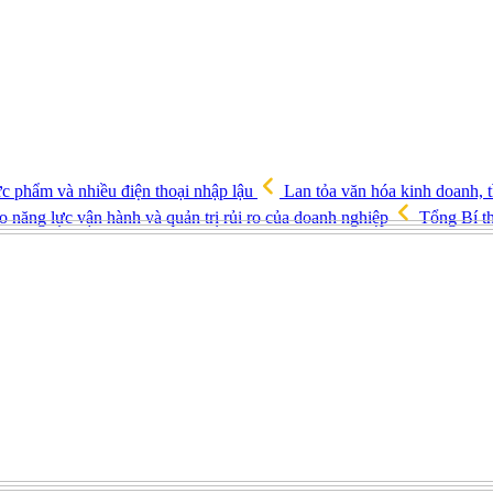
ực phẩm và nhiều điện thoại nhập lậu
Lan tỏa văn hóa kinh doanh, t
o năng lực vận hành và quản trị rủi ro của doanh nghiệp
Tổng Bí th