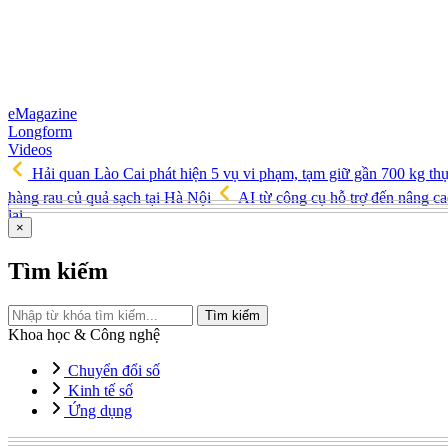
eMagazine
Longform
Videos
Hải quan Lào Cai phát hiện 5 vụ vi phạm, tạm giữ gần 700 kg th
hàng rau củ quả sạch tại Hà Nội
AI từ công cụ hỗ trợ đến nâng ca
lai
×
Tìm kiếm
Tìm kiếm
Khoa học & Công nghệ
Chuyển đổi số
Kinh tế số
Ứng dụng