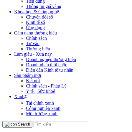
Tiêu dùng
Thông tin giá vàng
Khoa học & Công nghệ
Chuyển đổi số
Kinh tế số
Ứng dụng
Cẩm nang thương hiệu
Chính sách
Tư vấn
Thương hiệu
Làm giàu - Xưa nay
Doanh nghiệp thương hiệu
Doanh nhân thời cuộc
Diễn đàn Kinh tế tư nhân
Sản phẩm mới
Kết nối
Chính sách - Pháp Lý
Y tế - Sức khoẻ
+
Xanh
Tài chính xanh
Công nghiệp xanh
Môi trường xanh