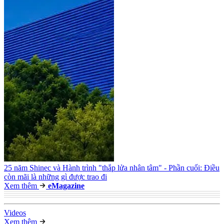
25 năm Shinec và Hành trình "thắp lửa nhân tâm" - Phần cuối: Điều
còn mãi là những gì được trao đi
Xem thêm
e
Magazine
Video
s
Xem thêm