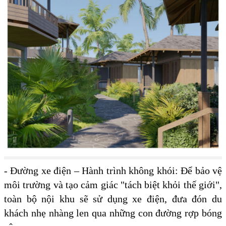
- Đường xe điện – Hành trình không khói: Để bảo vệ
môi trường và tạo cảm giác "tách biệt khỏi thế giới",
toàn bộ nội khu sẽ sử dụng xe điện, đưa đón du
khách nhẹ nhàng len qua những con đường rợp bóng