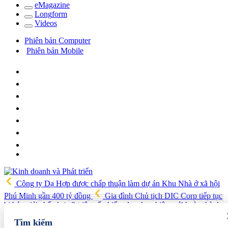
e
Magazine
Long
f
orm
Video
s
Phiên bản Computer
Phiên bản Mobile
Công ty Dạ Hợp được chấp thuận làm dự án Khu Nhà ở xã hội
Phú Minh gần 400 tỷ đồng
Gia đình Chủ tịch DIC Corp tiếp tục
bị bán giải chấp hơn 8 triệu cổ phiếu, doanh nghiệp mới hoàn thành
khoảng 1/4 kế hoạch năm
Giá vàng sáng nay (7/8): Vàng SJC
Tìm kiếm