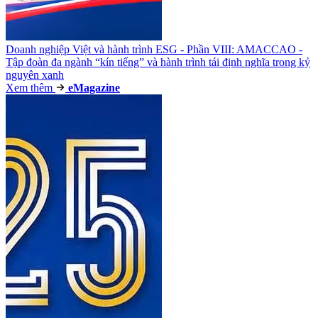
Doanh nghiệp Việt và hành trình ESG - Phần VIII: AMACCAO -
Tập đoàn đa ngành “kín tiếng” và hành trình tái định nghĩa trong kỷ
nguyên xanh
Xem thêm
e
Magazine