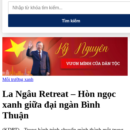
quay đầu giảm sâu
Thiết lập các cơ chế, chính sách đặc thù để
thúc đẩy phát triển khu kinh tế đặc biệt
Giá xăng dầu hôm nay
7/8: Dầu thế giới bật tăng mạnh, giá xăng trong nước đồng loạt giảm
Tìm kiếm
Môi trường xanh
La Ngâu Retreat – Hòn ngọc
xanh giữa đại ngàn Bình
Thuận
(KDPT)
- Trong hành trình chuyển mình thành một trung