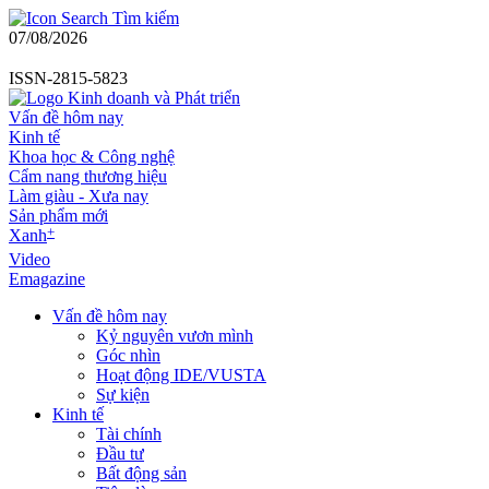
Tìm kiếm
07/08/2026
ISSN-2815-5823
Vấn đề hôm nay
Kinh tế
Khoa học & Công nghệ
Cẩm nang thương hiệu
Làm giàu - Xưa nay
Sản phẩm mới
+
Xanh
Video
Emagazine
Vấn đề hôm nay
Kỷ nguyên vươn mình
Góc nhìn
Hoạt động IDE/VUSTA
Sự kiện
Kinh tế
Tài chính
Đầu tư
Bất động sản