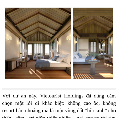
Với dự án này, Vietourist Holdings đã dũng cảm
chọn một lối đi khác biệt: không cao ốc, không
resort hào nhoáng mà là một vùng đất “hồi sinh” cho
thân - tâm - trí giữa thiên nhiên – nơi con người tìm