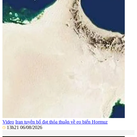
Video
Iran tuyên bố đạt thỏa thuận về eo biển Hormuz
13h21 06/08/2026