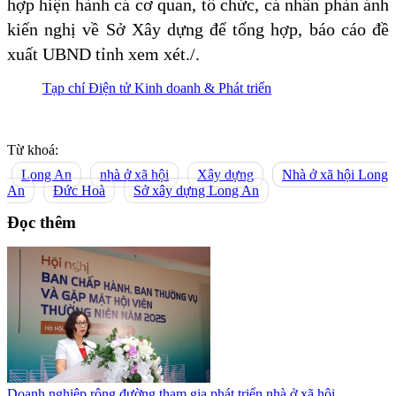
hợp hiện hành cá cơ quan, tổ chức, cá nhân phản ánh
kiến nghị về Sở Xây dựng để tổng hợp, báo cáo đề
xuất UBND tỉnh xem xét./.
Tạp chí Điện tử Kinh doanh & Phát triển
Từ khoá:
Long An
nhà ở xã hội
Xây dựng
Nhà ở xã hội Long
An
Đức Hoà
Sở xây dựng Long An
Đọc thêm
Doanh nghiệp rộng đường tham gia phát triển nhà ở xã hội