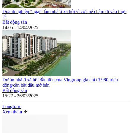
Doanh nghiệp “ngại” làm nhà ở xã hội vì cơ chế chậm đi vào thực
tế
Bất động sản
14:05 - 14/04/2025
Dự án nhà ở xã hội đầu tiên của Vingroup giá chỉ từ 980 triệu
đồng/căn bắt đầu mở bán
Bất động sản
15:27 - 26/03/2025
Long
f
orm
Xem thêm