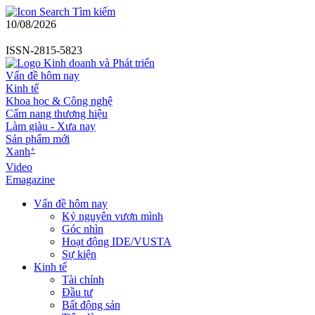
Tìm kiếm
10/08/2026
ISSN-2815-5823
Vấn đề hôm nay
Kinh tế
Khoa học & Công nghệ
Cẩm nang thương hiệu
Làm giàu - Xưa nay
Sản phẩm mới
+
Xanh
Video
Emagazine
Vấn đề hôm nay
Kỷ nguyên vươn mình
Góc nhìn
Hoạt động IDE/VUSTA
Sự kiện
Kinh tế
Tài chính
Đầu tư
Bất động sản