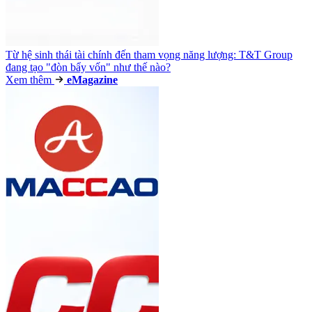
Từ hệ sinh thái tài chính đến tham vọng năng lượng: T&T Group
đang tạo "đòn bẩy vốn" như thế nào?
Xem thêm
e
Magazine