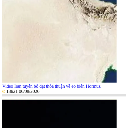
Video
Iran tuyên bố đạt thỏa thuận về eo biển Hormuz
13h21 06/08/2026