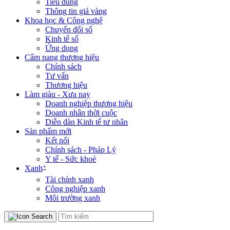
Tiêu dùng
Thông tin giá vàng
Khoa học & Công nghệ
Chuyển đổi số
Kinh tế số
Ứng dụng
Cẩm nang thương hiệu
Chính sách
Tư vấn
Thương hiệu
Làm giàu - Xưa nay
Doanh nghiệp thương hiệu
Doanh nhân thời cuộc
Diễn đàn Kinh tế tư nhân
Sản phẩm mới
Kết nối
Chính sách - Pháp Lý
Y tế - Sức khoẻ
+
Xanh
Tài chính xanh
Công nghiệp xanh
Môi trường xanh