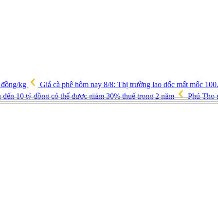
0 đồng/kg
Giá cà phê hôm nay 8/8: Thị trường lao dốc mất mốc 10
 đến 10 tỷ đồng có thể được giảm 30% thuế trong 2 năm
Phú Thọ p