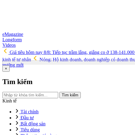
eMagazine
Longform
Videos
Giá tiêu hôm nay 8/8: Tiếp tục trầm lắng, giằng co ở 138-141.00
kinh tế tư nhân
Nóng: Hộ kinh doanh, doanh nghiệp có doanh thu
trưởng mới
×
Tìm kiếm
Tìm kiếm
Kinh tế
Tài chính
Đầu tư
Bất động sản
Tiêu dùng