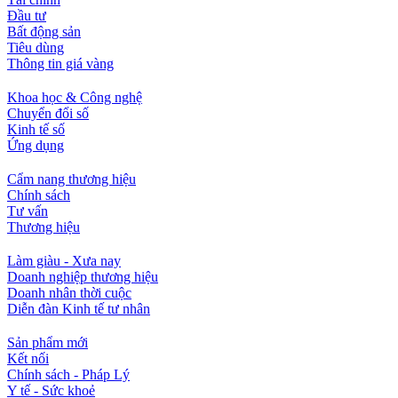
Đầu tư
Bất động sản
Tiêu dùng
Thông tin giá vàng
Khoa học & Công nghệ
Chuyển đổi số
Kinh tế số
Ứng dụng
Cẩm nang thương hiệu
Chính sách
Tư vấn
Thương hiệu
Làm giàu - Xưa nay
Doanh nghiệp thương hiệu
Doanh nhân thời cuộc
Diễn đàn Kinh tế tư nhân
Sản phẩm mới
Kết nối
Chính sách - Pháp Lý
Y tế - Sức khoẻ