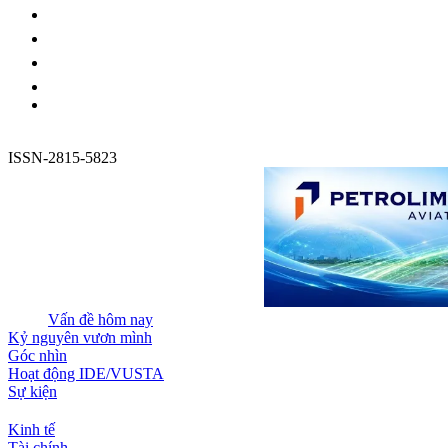
ISSN-2815-5823
Vấn đề hôm nay
Kỷ nguyên vươn mình
Góc nhìn
Hoạt động IDE/VUSTA
Sự kiện
Kinh tế
Tài chính