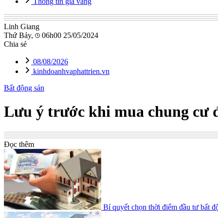
Thông tin giá vàng
Linh Giang
Thứ Bảy,
06h00 25/05/2024
Chia sẻ
08/08/2026
kinhdoanhvaphattrien.vn
Bất động sản
Lưu ý trước khi mua chung cư đ
Đọc thêm
Bí quyết chọn thời điểm đầu tư bất đ