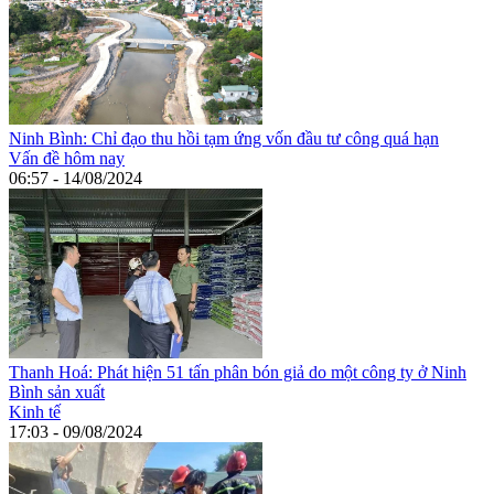
Ninh Bình: Chỉ đạo thu hồi tạm ứng vốn đầu tư công quá hạn
Vấn đề hôm nay
06:57 - 14/08/2024
Thanh Hoá: Phát hiện 51 tấn phân bón giả do một công ty ở Ninh
Bình sản xuất
Kinh tế
17:03 - 09/08/2024