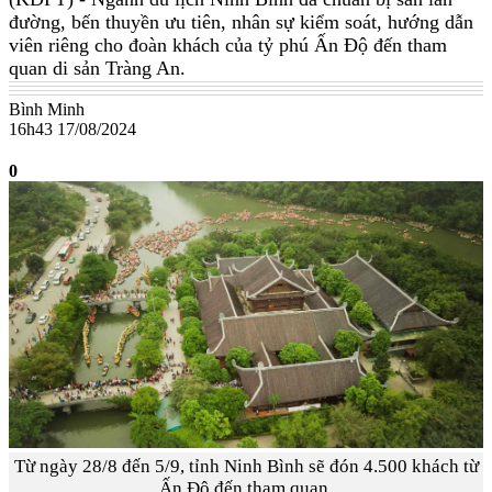
đường, bến thuyền ưu tiên, nhân sự kiểm soát, hướng dẫn
viên riêng cho đoàn khách của tỷ phú Ấn Độ đến tham
quan di sản Tràng An.
Bình Minh
16h43 17/08/2024
0
Từ ngày 28/8 đến 5/9, tỉnh Ninh Bình sẽ đón 4.500 khách từ
Ấn Độ đến tham quan.