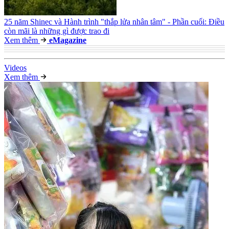
25 năm Shinec và Hành trình "thắp lửa nhân tâm" - Phần cuối: Điều
còn mãi là những gì được trao đi
Xem thêm
e
Magazine
Video
s
Xem thêm