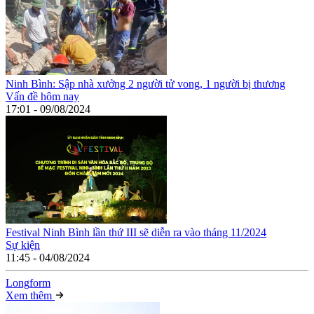
Ninh Bình: Sập nhà xưởng 2 người tử vong, 1 người bị thương
Vấn đề hôm nay
17:01 - 09/08/2024
Festival Ninh Bình lần thứ III sẽ diễn ra vào tháng 11/2024
Sự kiện
11:45 - 04/08/2024
Long
f
orm
Xem thêm