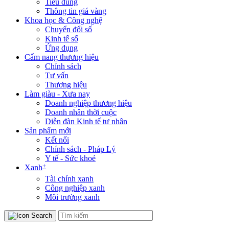
Tiêu dùng
Thông tin giá vàng
Khoa học & Công nghệ
Chuyển đổi số
Kinh tế số
Ứng dụng
Cẩm nang thương hiệu
Chính sách
Tư vấn
Thương hiệu
Làm giàu - Xưa nay
Doanh nghiệp thương hiệu
Doanh nhân thời cuộc
Diễn đàn Kinh tế tư nhân
Sản phẩm mới
Kết nối
Chính sách - Pháp Lý
Y tế - Sức khoẻ
+
Xanh
Tài chính xanh
Công nghiệp xanh
Môi trường xanh