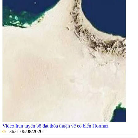
Video
Iran tuyên bố đạt thỏa thuận về eo biển Hormuz
13h21 06/08/2026