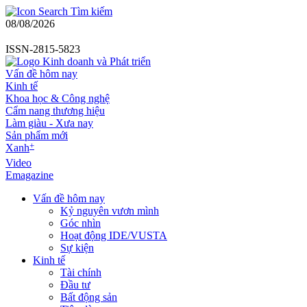
Tìm kiếm
08/08/2026
ISSN-2815-5823
Vấn đề hôm nay
Kinh tế
Khoa học & Công nghệ
Cẩm nang thương hiệu
Làm giàu - Xưa nay
Sản phẩm mới
+
Xanh
Video
Emagazine
Vấn đề hôm nay
Kỷ nguyên vươn mình
Góc nhìn
Hoạt động IDE/VUSTA
Sự kiện
Kinh tế
Tài chính
Đầu tư
Bất động sản