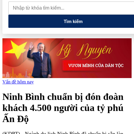
lao dốc mất mốc 100.000 đồng/kg
Chính phủ kiến tạo hệ sinh
thái phát triển, nâng tầm kinh tế tư nhân
Tìm kiếm
Vấn đề hôm nay
Ninh Bình chuẩn bị đón đoàn
khách 4.500 người của tỷ phú
Ấn Độ
(KDPT)
- Ngành du lịch Ninh Bình đã chuẩn bị sẵn làn