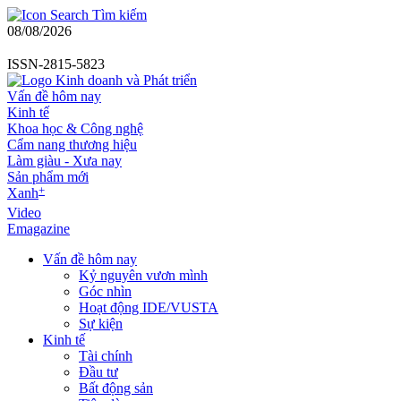
Tìm kiếm
08/08/2026
ISSN-2815-5823
Vấn đề hôm nay
Kinh tế
Khoa học & Công nghệ
Cẩm nang thương hiệu
Làm giàu - Xưa nay
Sản phẩm mới
+
Xanh
Video
Emagazine
Vấn đề hôm nay
Kỷ nguyên vươn mình
Góc nhìn
Hoạt động IDE/VUSTA
Sự kiện
Kinh tế
Tài chính
Đầu tư
Bất động sản