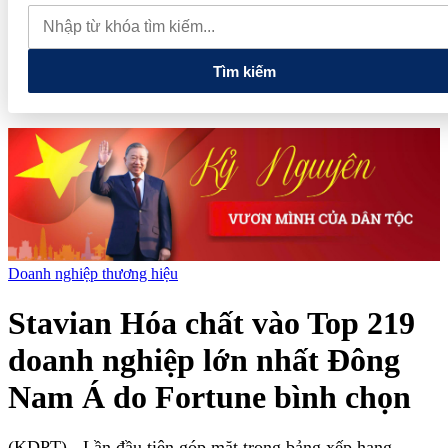
muốn mở rộng hợp tác công nghệ cao tại Đồng Nai
Từ hệ sinh
thái tài chính đến tham vọng năng lượng: T&T Group đang tạo
"đòn bẩy vốn" như thế nào?
Tìm kiếm
Doanh nghiệp thương hiệu
Stavian Hóa chất vào Top 219
doanh nghiệp lớn nhất Đông
Nam Á do Fortune bình chọn
(KDPT)
- Lần đầu tiên góp mặt trong bảng xếp hạng