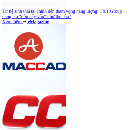
Từ hệ sinh thái tài chính đến tham vọng năng lượng: T&T Group
đang tạo "đòn bẩy vốn" như thế nào?
Xem thêm
e
Magazine