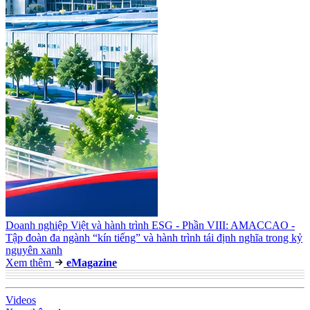
Doanh nghiệp Việt và hành trình ESG - Phần VIII: AMACCAO -
Tập đoàn đa ngành “kín tiếng” và hành trình tái định nghĩa trong kỷ
nguyên xanh
Xem thêm
e
Magazine
Video
s