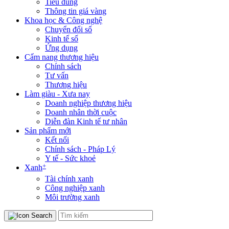
Tiêu dùng
Thông tin giá vàng
Khoa học & Công nghệ
Chuyển đổi số
Kinh tế số
Ứng dụng
Cẩm nang thương hiệu
Chính sách
Tư vấn
Thương hiệu
Làm giàu - Xưa nay
Doanh nghiệp thương hiệu
Doanh nhân thời cuộc
Diễn đàn Kinh tế tư nhân
Sản phẩm mới
Kết nối
Chính sách - Pháp Lý
Y tế - Sức khoẻ
+
Xanh
Tài chính xanh
Công nghiệp xanh
Môi trường xanh