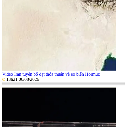
Video
Iran tuyên bố đạt thỏa thuận về eo biển Hormuz
13h21 06/08/2026