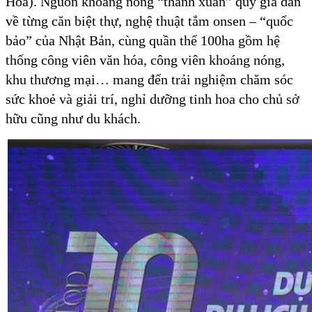
Hóa). Nguồn khoáng nóng “thanh xuân” quý giá dẫn
về từng căn biệt thự, nghệ thuật tắm onsen – “quốc
bảo” của Nhật Bản, cùng quần thể 100ha gồm hệ
thống công viên văn hóa, công viên khoáng nóng,
khu thương mại… mang đến trải nghiệm chăm sóc
sức khoẻ và giải trí, nghỉ dưỡng tinh hoa cho chủ sở
hữu cũng như du khách.