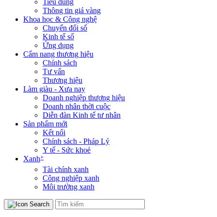
Tiêu dùng
Thông tin giá vàng
Khoa học & Công nghệ
Chuyển đổi số
Kinh tế số
Ứng dụng
Cẩm nang thương hiệu
Chính sách
Tư vấn
Thương hiệu
Làm giàu - Xưa nay
Doanh nghiệp thương hiệu
Doanh nhân thời cuộc
Diễn đàn Kinh tế tư nhân
Sản phẩm mới
Kết nối
Chính sách - Pháp Lý
Y tế - Sức khoẻ
+
Xanh
Tài chính xanh
Công nghiệp xanh
Môi trường xanh