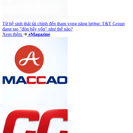
Từ hệ sinh thái tài chính đến tham vọng năng lượng: T&T Group
đang tạo "đòn bẩy vốn" như thế nào?
Xem thêm
e
Magazine