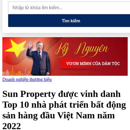
muốn mở rộng hợp tác công nghệ cao tại Đồng Nai
Từ hệ sinh
thái tài chính đến tham vọng năng lượng: T&T Group đang tạo
"đòn bẩy vốn" như thế nào?
Tìm kiếm
Doanh nghiệp thương hiệu
Sun Property được vinh danh
Top 10 nhà phát triển bất động
sản hàng đầu Việt Nam năm
2022