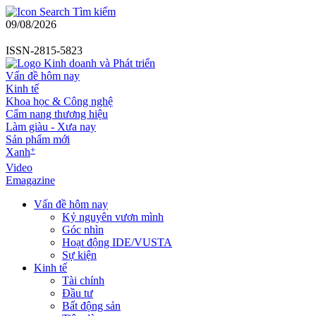
Tìm kiếm
09/08/2026
ISSN-2815-5823
Vấn đề hôm nay
Kinh tế
Khoa học & Công nghệ
Cẩm nang thương hiệu
Làm giàu - Xưa nay
Sản phẩm mới
+
Xanh
Video
Emagazine
Vấn đề hôm nay
Kỷ nguyên vươn mình
Góc nhìn
Hoạt động IDE/VUSTA
Sự kiện
Kinh tế
Tài chính
Đầu tư
Bất động sản