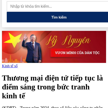
tiếng và vướng vòng lao lý
Vietnam Sport Show 2026 quy tụ
520 gian hàng, thúc đẩy kết nối ngành thể thao Việt Nam với thế
giới
Thiết kế kiến trúc biểu tượng của Newtown Diamond được
vinh danh tại Dot Property Awards 2026
Tìm kiếm
Kinh tế số
Thương mại điện tử tiếp tục là
điểm sáng trong bức tranh
kinh tế
(KDPT)
- Trong năm 2024, theo số liệu của công ty phân