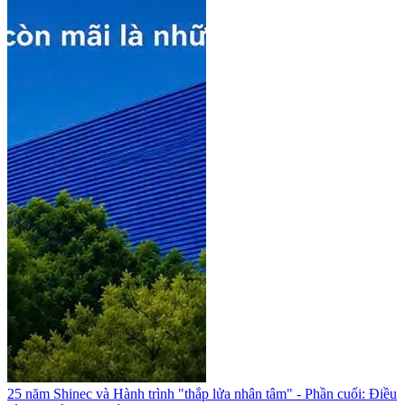
25 năm Shinec và Hành trình "thắp lửa nhân tâm" - Phần cuối: Điều