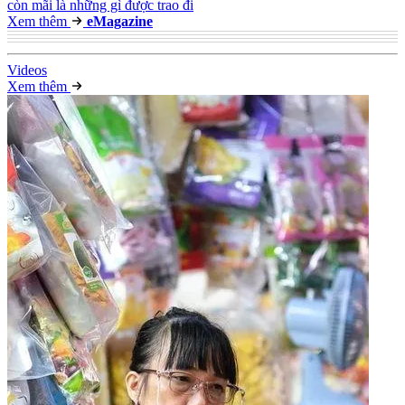
còn mãi là những gì được trao đi
Xem thêm
e
Magazine
Video
s
Xem thêm