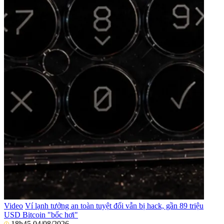
Video
Ví lạnh tưởng an toàn tuyệt đối vẫn bị hack, gần 89 triệu
USD Bitcoin "bốc hơi"
18h45 04/08/2026