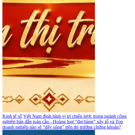
Kinh tế số
Việt Nam định hình vị trí chiến lược trong ngành công
nghiệp bán dẫn toàn cầu - Hoàng loạt “đại bàng” xây tổ và Top
doanh nghiệp nào sẽ “dậy sóng” trên thị trường chứng khoán?