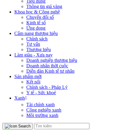
Tiêu dùng
Thông tin giá vàng
Khoa học & Công nghệ
Chuyển đổi số
Kinh tế số
Ứng dụng
Cẩm nang thương hiệu
Chính sách
Tư vấn
Thương hiệu
Làm giàu - Xưa nay
Doanh nghiệp thương hiệu
Doanh nhân thời cuộc
Diễn đàn Kinh tế tư nhân
Sản phẩm mới
Kết nối
Chính sách - Pháp Lý
Y tế - Sức khoẻ
+
Xanh
Tài chính xanh
Công nghiệp xanh
Môi trường xanh