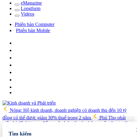
e
Magazine
Long
f
orm
Video
s
Phiên bản Computer
Phiên bản Mobile
Nóng: Hộ kinh doanh, doanh nghiệp có doanh thu đến 10 tỷ
đồng có thể được giảm 30% thuế trong 2 năm
Phú Thọ phát
triển 14 đô thị trọng điểm, mở cánh cửa cho kỷ nguyên tăng trưởng
mới
Vua quạt Trần Đình Tiệp: Từ bán quạt đến TikToker nổi
Tìm kiếm