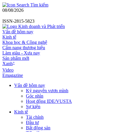
Tìm kiếm
08/08/2026
ISSN-2815-5823
Vấn đề hôm nay
Kinh tế
Khoa học & Công nghệ
Cẩm nang thương hiệu
Làm giàu - Xưa nay
Sản phẩm mới
+
Xanh
Video
Emagazine
Vấn đề hôm nay
Kỷ nguyên vươn mình
Góc nhìn
Hoạt động IDE/VUSTA
Sự kiện
Kinh tế
Tài chính
Đầu tư
Bất động sản