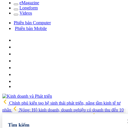
e
Magazine
Long
f
orm
Video
s
Phiên bản Computer
Phiên bản Mobile
Chính phủ kiến tạo hệ sinh thái phát triển, nâng tầm kinh tế tư
nhân
Nóng: Hộ kinh doanh, doanh nghiệp có doanh thu đến 10
tỷ đồng có thể được giảm 30% thuế trong 2 năm
Phú Thọ phát
triển 14 đô thị trọng điểm, mở cánh cửa cho kỷ nguyên tăng trưởng
Tìm kiếm