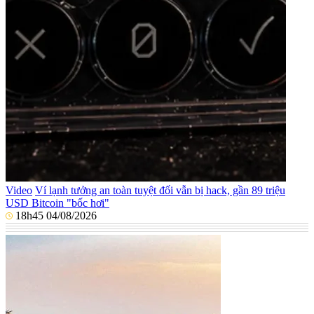
Video
Ví lạnh tưởng an toàn tuyệt đối vẫn bị hack, gần 89 triệu
USD Bitcoin "bốc hơi"
18h45 04/08/2026