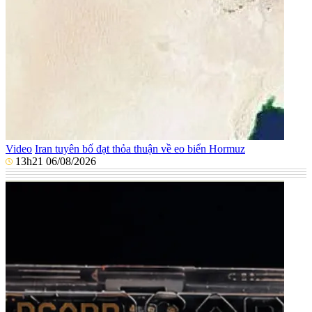
Video
Iran tuyên bố đạt thỏa thuận về eo biển Hormuz
13h21 06/08/2026