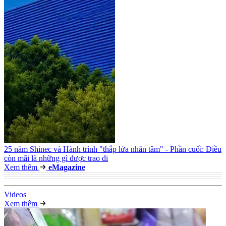
25 năm Shinec và Hành trình "thắp lửa nhân tâm" - Phần cuối: Điều
còn mãi là những gì được trao đi
Xem thêm
e
Magazine
Video
s
Xem thêm