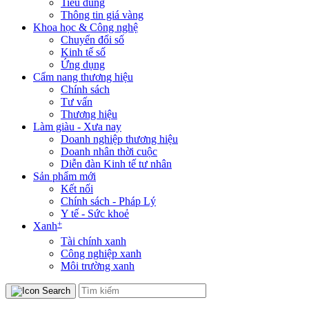
Tiêu dùng
Thông tin giá vàng
Khoa học & Công nghệ
Chuyển đổi số
Kinh tế số
Ứng dụng
Cẩm nang thương hiệu
Chính sách
Tư vấn
Thương hiệu
Làm giàu - Xưa nay
Doanh nghiệp thương hiệu
Doanh nhân thời cuộc
Diễn đàn Kinh tế tư nhân
Sản phẩm mới
Kết nối
Chính sách - Pháp Lý
Y tế - Sức khoẻ
+
Xanh
Tài chính xanh
Công nghiệp xanh
Môi trường xanh