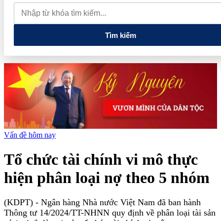
mới
Vua quạt Trần Đình Tiệp: Từ bán quạt đến TikToker nổi
tiếng và vướng vòng lao lý
Vietnam Sport Show 2026 quy tụ
520 gian hàng, thúc đẩy kết nối ngành thể thao Việt Nam với thế
giới
Tìm kiếm
Vấn đề hôm nay
Tổ chức tài chính vi mô thực
hiện phân loại nợ theo 5 nhóm
(KDPT)
- Ngân hàng Nhà nước Việt Nam đã ban hành
Thông tư 14/2024/TT-NHNN quy định về phân loại tài sản