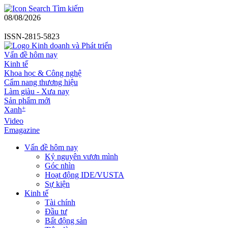
Tìm kiếm
08/08/2026
ISSN-2815-5823
Vấn đề hôm nay
Kinh tế
Khoa học & Công nghệ
Cẩm nang thương hiệu
Làm giàu - Xưa nay
Sản phẩm mới
+
Xanh
Video
Emagazine
Vấn đề hôm nay
Kỷ nguyên vươn mình
Góc nhìn
Hoạt động IDE/VUSTA
Sự kiện
Kinh tế
Tài chính
Đầu tư
Bất động sản