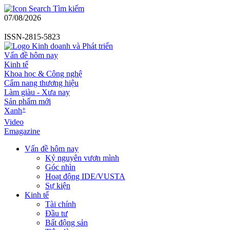
Tìm kiếm
07/08/2026
ISSN-2815-5823
Vấn đề hôm nay
Kinh tế
Khoa học & Công nghệ
Cẩm nang thương hiệu
Làm giàu - Xưa nay
Sản phẩm mới
+
Xanh
Video
Emagazine
Vấn đề hôm nay
Kỷ nguyên vươn mình
Góc nhìn
Hoạt động IDE/VUSTA
Sự kiện
Kinh tế
Tài chính
Đầu tư
Bất động sản