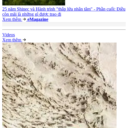
25 năm Shinec và Hành trình "thắp lửa nhân tâm" - Phần cuối: Điều
còn mãi là những gì được trao đi
Xem thêm
e
Magazine
Video
s
Xem thêm