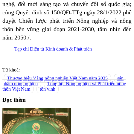
nghệ, đổi mới sáng tạo và chuyển đổi số quốc gia;
cùng Quyết định số 150/QĐ-TTg ngày 28/1/2022 phê
duyệt Chiến lược phát triển Nông nghiệp và nông
thôn bền vững giai đoạn 2021-2030, tầm nhìn đến
năm 2050./.
Tạp chí Điện tử Kinh doanh & Phát triển
Từ khoá:
Thương hiệu Vàng nông nghiệp Việt Nam năm 2025
sản
phẩm nông nghiệp
Tổng hội Nông nghiệp và Phát triển nông
thôn Việt Nam
tôn vinh
Đọc thêm