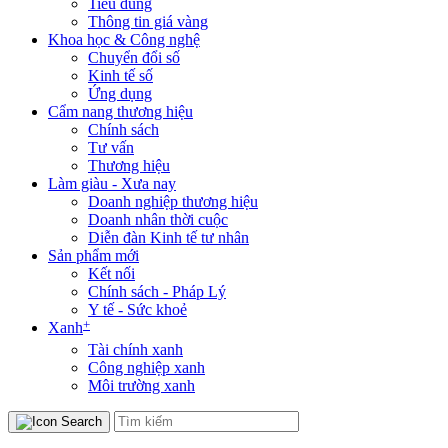
Tiêu dùng
Thông tin giá vàng
Khoa học & Công nghệ
Chuyển đổi số
Kinh tế số
Ứng dụng
Cẩm nang thương hiệu
Chính sách
Tư vấn
Thương hiệu
Làm giàu - Xưa nay
Doanh nghiệp thương hiệu
Doanh nhân thời cuộc
Diễn đàn Kinh tế tư nhân
Sản phẩm mới
Kết nối
Chính sách - Pháp Lý
Y tế - Sức khoẻ
+
Xanh
Tài chính xanh
Công nghiệp xanh
Môi trường xanh