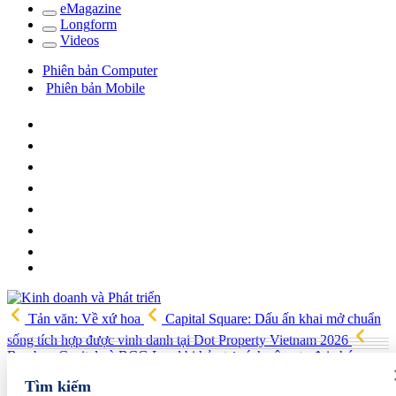
e
Magazine
Long
f
orm
Video
s
Phiên bản Computer
Phiên bản Mobile
Tản văn: Về xứ hoa
Capital Square: Dấu ấn khai mở chuẩn
sống tích hợp được vinh danh tại Dot Property Vietnam 2026
Bamboo Capital và BCG Land bị hủy tư cách công ty đại chúng,
quyền lợi cổ đông ra sao?
Công ty Dạ Hợp được chấp thuận làm
Tìm kiếm