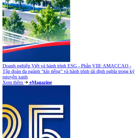
Doanh nghiệp Việt và hành trình ESG - Phần VIII: AMACCAO -
Tập đoàn đa ngành “kín tiếng” và hành trình tái định nghĩa trong kỷ
nguyên xanh
Xem thêm
e
Magazine