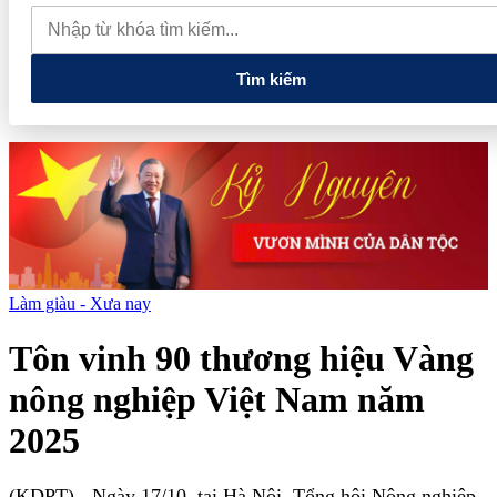
dự án Khu Nhà ở xã hội Phú Minh gần 400 tỷ đồng
Gia đình
Chủ tịch DIC Corp tiếp tục bị bán giải chấp hơn 8 triệu cổ phiếu,
doanh nghiệp mới hoàn thành khoảng 1/4 kế hoạch năm
Tìm kiếm
Làm giàu - Xưa nay
Tôn vinh 90 thương hiệu Vàng
nông nghiệp Việt Nam năm
2025
(KDPT)
- Ngày 17/10, tại Hà Nội, Tổng hội Nông nghiệp