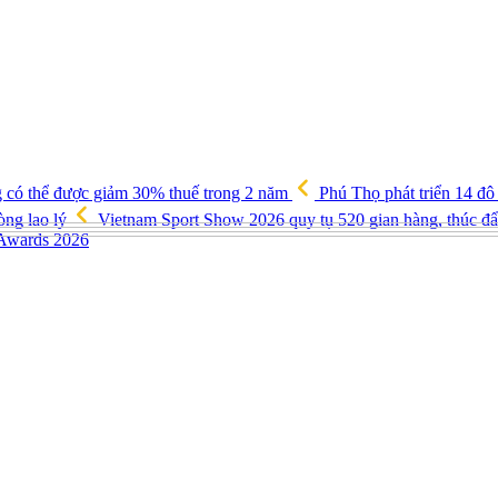
g có thể được giảm 30% thuế trong 2 năm
Phú Thọ phát triển 14 đô
òng lao lý
Vietnam Sport Show 2026 quy tụ 520 gian hàng, thúc đẩy
 Awards 2026