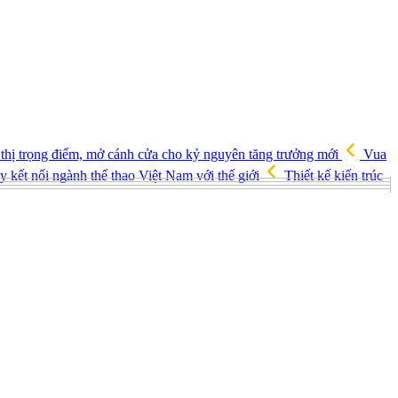
 thị trọng điểm, mở cánh cửa cho kỷ nguyên tăng trưởng mới
Vua
 kết nối ngành thể thao Việt Nam với thế giới
Thiết kế kiến trúc