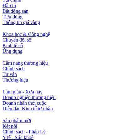
Đầu tư
Bất động sản
Tiêu dùng
Thông tin giá vàng
Khoa học & Công nghệ
Chuyển đổi số
Kinh tế số
Ứng dụng
Cẩm nang thương hiệu
Chính sách
Tư vấn
Thương hiệu
Làm giàu - Xưa nay
Doanh nghiệp thương hiệu
Doanh nhân thời cuộc
Diễn đàn Kinh tế tư nhân
Sản phẩm mới
Kết nối
Chính sách - Pháp Lý
Y tế - Sức khoẻ