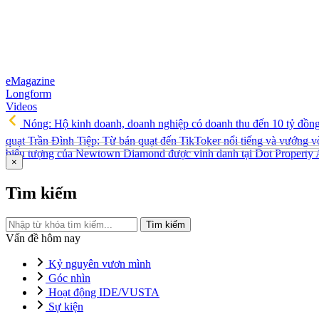
eMagazine
Longform
Videos
Nóng: Hộ kinh doanh, doanh nghiệp có doanh thu đến 10 tỷ đồn
quạt Trần Đình Tiệp: Từ bán quạt đến TikToker nổi tiếng và vướng v
biểu tượng của Newtown Diamond được vinh danh tại Dot Property
×
Tìm kiếm
Tìm kiếm
Vấn đề hôm nay
Kỷ nguyên vươn mình
Góc nhìn
Hoạt động IDE/VUSTA
Sự kiện