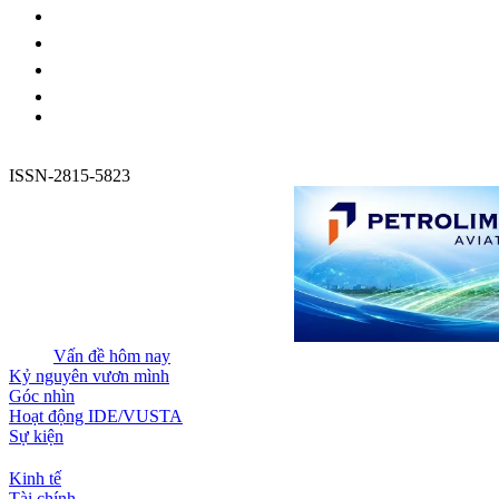
ISSN-2815-5823
Vấn đề hôm nay
Kỷ nguyên vươn mình
Góc nhìn
Hoạt động IDE/VUSTA
Sự kiện
Kinh tế
Tài chính