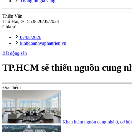
Thông tin giá vàng
Thiên Vân
Thứ Hai,
15h38 20/05/2024
Chia sẻ
07/08/2026
kinhdoanhvaphattrien.vn
Bất động sản
TP.HCM sẽ thiếu nguồn cung nh
Đọc thêm
Khan hiếm nguồn cung nhà ở, cơ hội