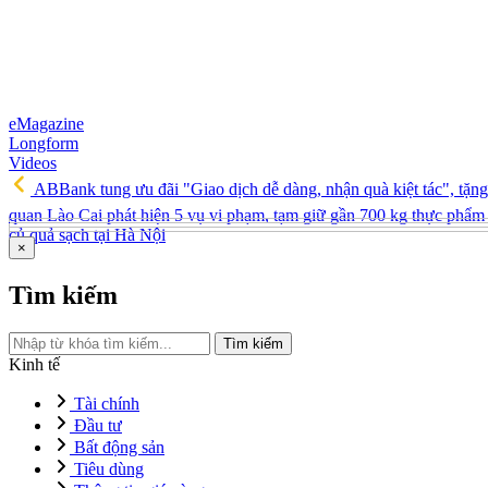
eMagazine
Longform
Videos
ABBank tung ưu đãi "Giao dịch dễ dàng, nhận quà kiệt tác", tặ
quan Lào Cai phát hiện 5 vụ vi phạm, tạm giữ gần 700 kg thực phẩm 
củ quả sạch tại Hà Nội
×
Tìm kiếm
Tìm kiếm
Kinh tế
Tài chính
Đầu tư
Bất động sản
Tiêu dùng