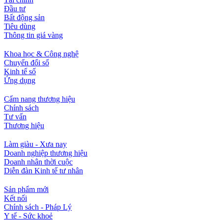
Đầu tư
Bất động sản
Tiêu dùng
Thông tin giá vàng
Khoa học & Công nghệ
Chuyển đổi số
Kinh tế số
Ứng dụng
Cẩm nang thương hiệu
Chính sách
Tư vấn
Thương hiệu
Làm giàu - Xưa nay
Doanh nghiệp thương hiệu
Doanh nhân thời cuộc
Diễn đàn Kinh tế tư nhân
Sản phẩm mới
Kết nối
Chính sách - Pháp Lý
Y tế - Sức khoẻ