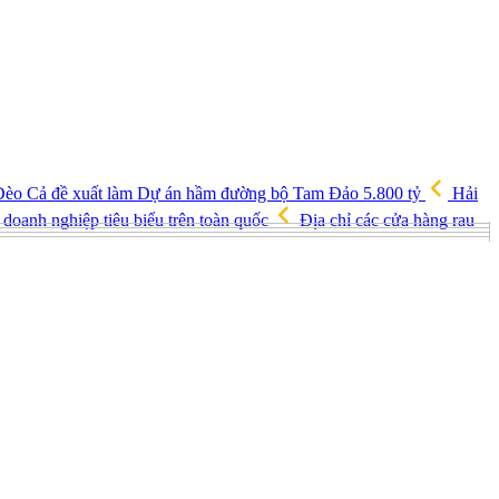
èo Cả đề xuất làm Dự án hầm đường bộ Tam Đảo 5.800 tỷ
Hải
doanh nghiệp tiêu biểu trên toàn quốc
Địa chỉ các cửa hàng rau