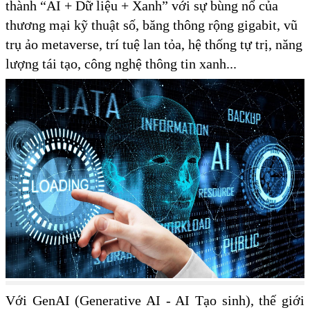
thành “AI + Dữ liệu + Xanh” với sự bùng nổ của
thương mại kỹ thuật số, băng thông rộng gigabit, vũ
trụ ảo metaverse, trí tuệ lan tỏa, hệ thống tự trị, năng
lượng tái tạo, công nghệ thông tin xanh...
Với GenAI (Generative AI - AI Tạo sinh), thế giới