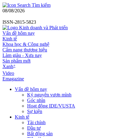
Tìm kiếm
08/08/2026
ISSN-2815-5823
Vấn đề hôm nay
Kinh tế
Khoa học & Công nghệ
Cẩm nang thương hiệu
Làm giàu - Xưa nay
Sản phẩm mới
+
Xanh
Video
Emagazine
Vấn đề hôm nay
Kỷ nguyên vươn mình
Góc nhìn
Hoạt động IDE/VUSTA
Sự kiện
Kinh tế
Tài chính
Đầu tư
Bất động sản