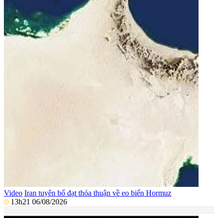
Video
Iran tuyên bố đạt thỏa thuận về eo biển Hormuz
13h21 06/08/2026