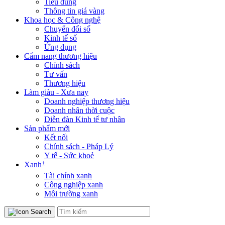
Tiêu dùng
Thông tin giá vàng
Khoa học & Công nghệ
Chuyển đổi số
Kinh tế số
Ứng dụng
Cẩm nang thương hiệu
Chính sách
Tư vấn
Thương hiệu
Làm giàu - Xưa nay
Doanh nghiệp thương hiệu
Doanh nhân thời cuộc
Diễn đàn Kinh tế tư nhân
Sản phẩm mới
Kết nối
Chính sách - Pháp Lý
Y tế - Sức khoẻ
+
Xanh
Tài chính xanh
Công nghiệp xanh
Môi trường xanh