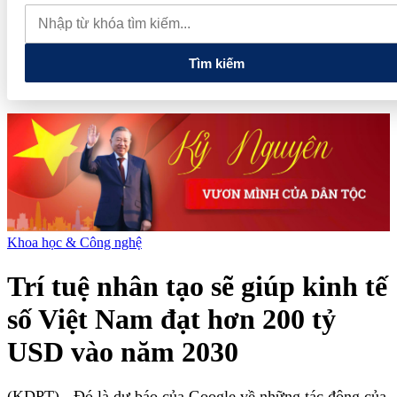
lao dốc mất mốc 100.000 đồng/kg
Chính phủ kiến tạo hệ sinh
thái phát triển, nâng tầm kinh tế tư nhân
Tìm kiếm
Khoa học & Công nghệ
Trí tuệ nhân tạo sẽ giúp kinh tế
số Việt Nam đạt hơn 200 tỷ
USD vào năm 2030
(KDPT)
- Đó là dự báo của Google về những tác động của