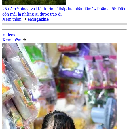
25 năm Shinec và Hành trình "thắp lửa nhân tâm" - Phần cuối: Điều
còn mãi là những gì được trao đi
Xem thêm
e
Magazine
Video
s
Xem thêm