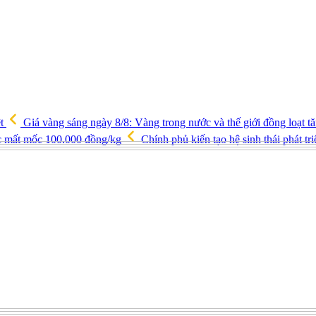
ệt
Giá vàng sáng ngày 8/8: Vàng trong nước và thế giới đồng loạt 
ốc mất mốc 100.000 đồng/kg
Chính phủ kiến tạo hệ sinh thái phát tr