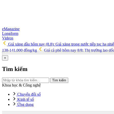
eMagazine
Longform
Videos
Giá xăng dầu hôm nay (8.8): Giá xăng trong nước tiếp tục hạ nhi
138-141.000 đồng/kg
Giá cà phê hôm nay 8/8: Thị trường lao d
×
Tìm kiếm
Tìm kiếm
Khoa học & Công nghệ
Chuyển đổi số
Kinh tế số
Ứng dụng