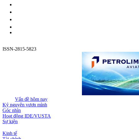
ISSN-2815-5823
Vấn đề hôm nay
Kỷ nguyên vươn mình
Góc nhìn
Hoạt động IDE/VUSTA
Sự kiện
Kinh tế
Tài chính