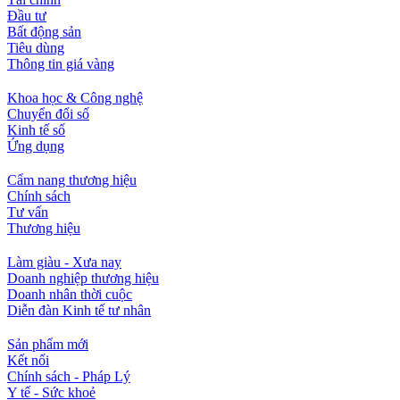
Đầu tư
Bất động sản
Tiêu dùng
Thông tin giá vàng
Khoa học & Công nghệ
Chuyển đổi số
Kinh tế số
Ứng dụng
Cẩm nang thương hiệu
Chính sách
Tư vấn
Thương hiệu
Làm giàu - Xưa nay
Doanh nghiệp thương hiệu
Doanh nhân thời cuộc
Diễn đàn Kinh tế tư nhân
Sản phẩm mới
Kết nối
Chính sách - Pháp Lý
Y tế - Sức khoẻ