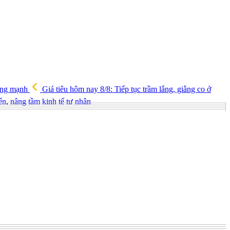
tăng mạnh
Giá tiêu hôm nay 8/8: Tiếp tục trầm lắng, giằng co ở
iển, nâng tầm kinh tế tư nhân