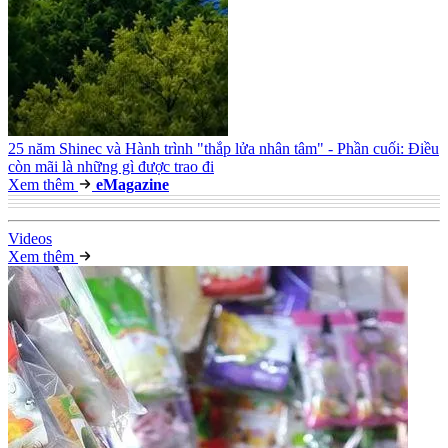
25 năm Shinec và Hành trình "thắp lửa nhân tâm" - Phần cuối: Điều
còn mãi là những gì được trao đi
Xem thêm
e
Magazine
Video
s
Xem thêm