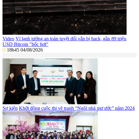
Video
Ví lạnh tưởng an toàn tuyệt đối vẫn bị hack, gần 89 triệu
USD Bitcoin "bốc hơi"
18h45 04/08/2026
Sự kiện
Khởi động cuộc thi vẽ tranh “Ngôi nhà mơ ước” năm 2024