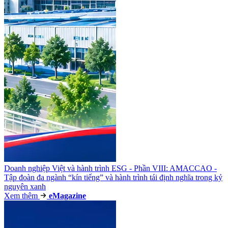
Doanh nghiệp Việt và hành trình ESG - Phần VIII: AMACCAO -
Tập đoàn đa ngành “kín tiếng” và hành trình tái định nghĩa trong kỷ
nguyên xanh
Xem thêm
e
Magazine