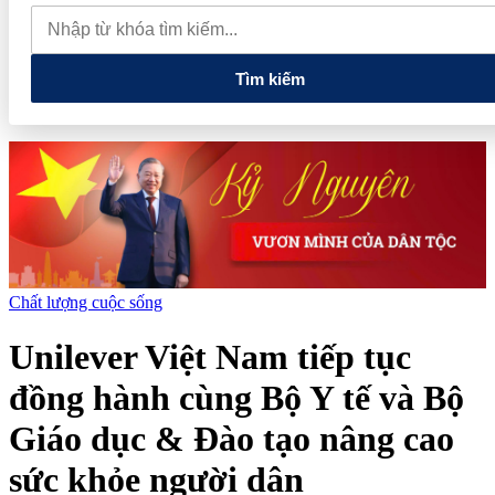
nghiệp có doanh thu đến 10 tỷ đồng có thể được giảm 30% thuế
trong 2 năm
Phú Thọ phát triển 14 đô thị trọng điểm, mở cánh
cửa cho kỷ nguyên tăng trưởng mới
Tìm kiếm
Chất lượng cuộc sống
Unilever Việt Nam tiếp tục
đồng hành cùng Bộ Y tế và Bộ
Giáo dục & Đào tạo nâng cao
sức khỏe người dân