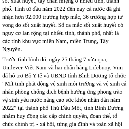
sốt xuất huyết, tay chân miệng ở nhiều tỉnh, thành
phố. Tính từ đầu năm 2022 đến nay cả nước đã ghi
nhận hơn 92.000 trường hợp mắc, 36 trường hợp tử
vong do sốt xuất huyết. Số ca mắc sốt xuất huyết có
nguy cơ lan rộng tại nhiều tỉnh, thành phố, nhất là
các tỉnh khu vực miền Nam, miền Trung, Tây
Nguyên.
Trước tình hình đó, ngày 25 tháng 7 vừa qua,
Unilever Việt Nam và hai nhãn hàng Lifebuoy, Vim
đã hỗ trợ Bộ Y tế và UBND tỉnh Bình Dương tổ chức
“Mít tinh phát động vệ sinh môi trường và vệ sinh cá
nhân phòng chống dịch bệnh hưởng ứng phong trào
vệ sinh yêu nước nâng cao sức khỏe nhân dân năm
2022” tại thành phố Thủ Dầu Một, tỉnh Bình Dương
nhằm huy động các cấp chính quyền, đoàn thể, tổ
chức chính trị - xã hội, từng gia đình và toàn xã hội