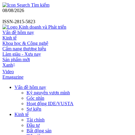
Tìm kiếm
08/08/2026
ISSN-2815-5823
Vấn đề hôm nay
Kinh tế
Khoa học & Công nghệ
Cẩm nang thương hiệu
Làm giàu - Xưa nay
Sản phẩm mới
+
Xanh
Video
Emagazine
Vấn đề hôm nay
Kỷ nguyên vươn mình
Góc nhìn
Hoạt động IDE/VUSTA
Sự kiện
Kinh tế
Tài chính
Đầu tư
Bất động sản