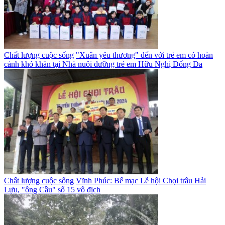
Chất lượng cuộc sống
"Xuân yêu thương" đến với trẻ em có hoàn
cảnh khó khăn tại Nhà nuôi dưỡng trẻ em Hữu Nghị Đống Đa
Chất lượng cuộc sống
Vĩnh Phúc: Bế mạc Lễ hội Chọi trâu Hải
Lựu, "ông Cầu" số 15 vô địch