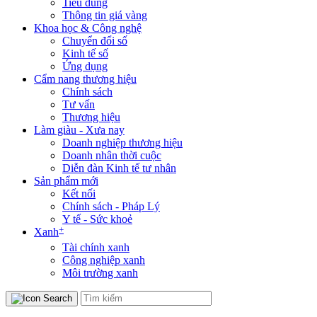
Tiêu dùng
Thông tin giá vàng
Khoa học & Công nghệ
Chuyển đổi số
Kinh tế số
Ứng dụng
Cẩm nang thương hiệu
Chính sách
Tư vấn
Thương hiệu
Làm giàu - Xưa nay
Doanh nghiệp thương hiệu
Doanh nhân thời cuộc
Diễn đàn Kinh tế tư nhân
Sản phẩm mới
Kết nối
Chính sách - Pháp Lý
Y tế - Sức khoẻ
+
Xanh
Tài chính xanh
Công nghiệp xanh
Môi trường xanh