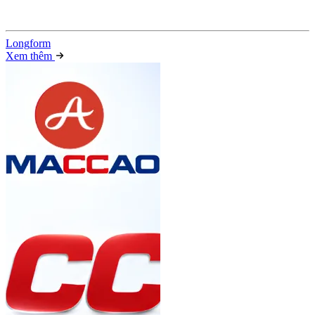
Long
f
orm
Xem thêm