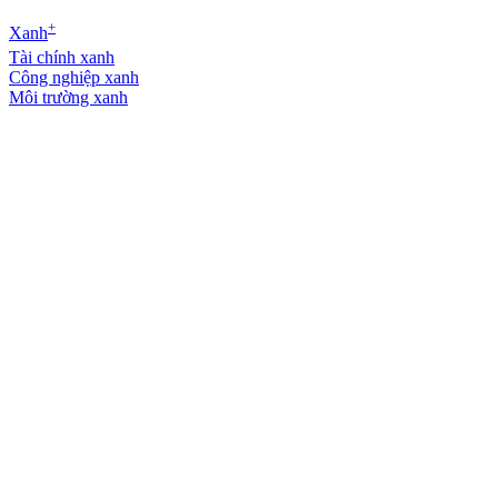
+
Xanh
Tài chính xanh
Công nghiệp xanh
Môi trường xanh