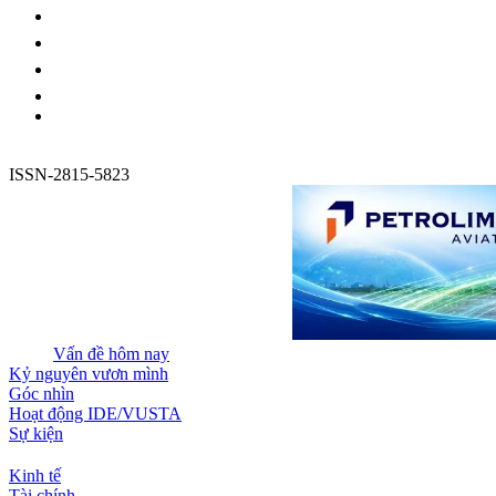
ISSN-2815-5823
Vấn đề hôm nay
Kỷ nguyên vươn mình
Góc nhìn
Hoạt động IDE/VUSTA
Sự kiện
Kinh tế
Tài chính