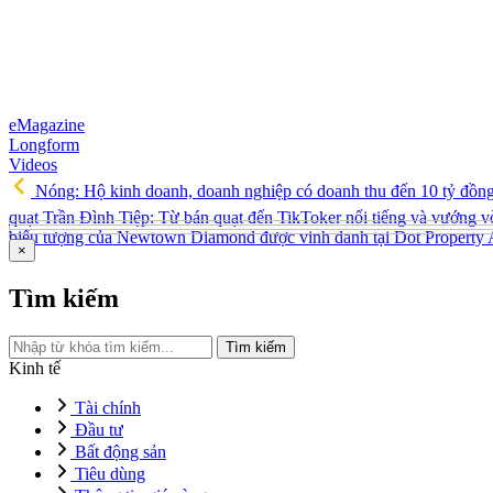
eMagazine
Longform
Videos
Nóng: Hộ kinh doanh, doanh nghiệp có doanh thu đến 10 tỷ đồn
quạt Trần Đình Tiệp: Từ bán quạt đến TikToker nổi tiếng và vướng v
biểu tượng của Newtown Diamond được vinh danh tại Dot Property
×
Tìm kiếm
Tìm kiếm
Kinh tế
Tài chính
Đầu tư
Bất động sản
Tiêu dùng