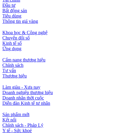
Đầu tư
Bất động sản
Tiêu dùng
Thông tin giá vàng
Khoa học & Công nghệ
Chuyển đổi số
Kinh tế số
Ứng dụng
Cẩm nang thương hiệu
Chính sách
Tư vấn
Thương hiệu
Làm giàu - Xưa nay
Doanh nghiệp thương hiệu
Doanh nhân thời cuộc
Diễn đàn Kinh tế tư nhân
Sản phẩm mới
Kết nối
Chính sách - Pháp Lý
Y tế - Sức khoẻ