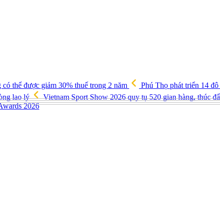
g có thể được giảm 30% thuế trong 2 năm
Phú Thọ phát triển 14 đô
òng lao lý
Vietnam Sport Show 2026 quy tụ 520 gian hàng, thúc đẩy
 Awards 2026