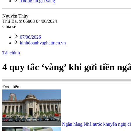
Thông tin giá vàng
Nguyễn Thùy
Thứ Ba,
06h03 04/06/2024
Chia sẻ
07/08/2026
kinhdoanhvaphattrien.vn
Tài chính
4 quy tắc ‘vàng’ khi gửi tiền n
Đọc thêm
Ngân hàng Nhà nước khuyến nghị cách