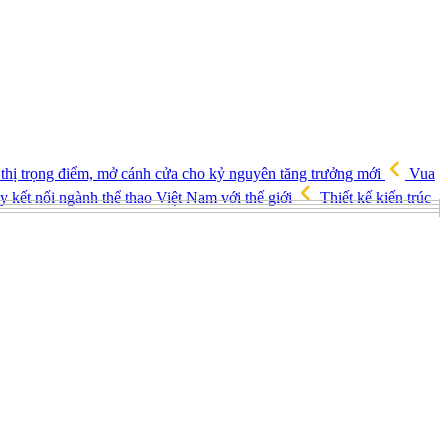
 thị trọng điểm, mở cánh cửa cho kỷ nguyên tăng trưởng mới
Vua
 kết nối ngành thể thao Việt Nam với thế giới
Thiết kế kiến trúc