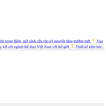
 thị trọng điểm, mở cánh cửa cho kỷ nguyên tăng trưởng mới
Vua
 kết nối ngành thể thao Việt Nam với thế giới
Thiết kế kiến trúc