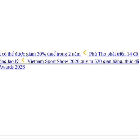
g có thể được giảm 30% thuế trong 2 năm
Phú Thọ phát triển 14 đô
òng lao lý
Vietnam Sport Show 2026 quy tụ 520 gian hàng, thúc đẩy
 Awards 2026