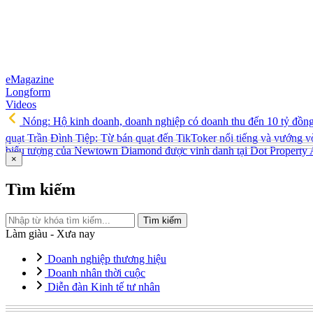
eMagazine
Longform
Videos
Nóng: Hộ kinh doanh, doanh nghiệp có doanh thu đến 10 tỷ đồn
quạt Trần Đình Tiệp: Từ bán quạt đến TikToker nổi tiếng và vướng v
biểu tượng của Newtown Diamond được vinh danh tại Dot Property
×
Tìm kiếm
Tìm kiếm
Làm giàu - Xưa nay
Doanh nghiệp thương hiệu
Doanh nhân thời cuộc
Diễn đàn Kinh tế tư nhân