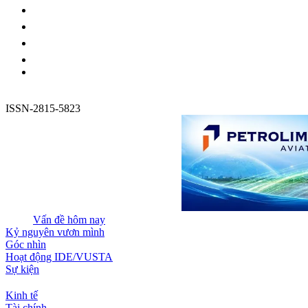
ISSN-2815-5823
Vấn đề hôm nay
Kỷ nguyên vươn mình
Góc nhìn
Hoạt động IDE/VUSTA
Sự kiện
Kinh tế
Tài chính