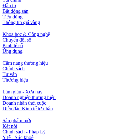
Đầu tư
Bất động sản
Tiêu dùng
Thông tin giá vàng
Khoa học & Công nghệ
Chuyển đổi số
Kinh tế số
Ứng dụng
Cẩm nang thương hiệu
Chính sách
Tư vấn
Thương hiệu
Làm giàu - Xưa nay
Doanh nghiệp thương hiệu
Doanh nhân thời cuộc
Diễn đàn Kinh tế tư nhân
Sản phẩm mới
Kết nối
Chính sách - Pháp Lý
Y tế - Sức khoẻ