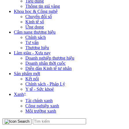
Tiêu dùng
Thông tin giá vàng
Khoa học & Công nghệ
Chuyển đổi số
Kinh tế số
Ứng dụng
Cẩm nang thương hiệu
Chính sách
Tư vấn
Thương hiệu
Làm giàu - Xưa nay
Doanh nghiệp thương hiệu
Doanh nhân thời cuộc
Diễn đàn Kinh tế tư nhân
Sản phẩm mới
Kết nối
Chính sách - Pháp Lý
Y tế - Sức khoẻ
+
Xanh
Tài chính xanh
Công nghiệp xanh
Môi trường xanh