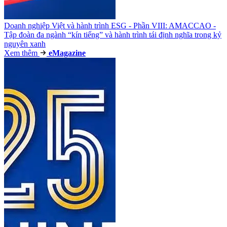
Doanh nghiệp Việt và hành trình ESG - Phần VIII: AMACCAO -
Tập đoàn đa ngành “kín tiếng” và hành trình tái định nghĩa trong kỷ
nguyên xanh
Xem thêm
e
Magazine