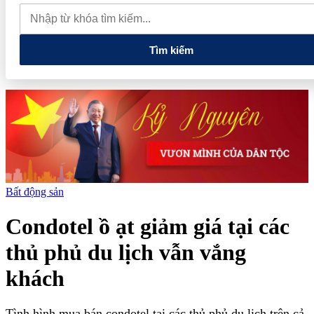
Việt Nam với thế giới
Thiết kế kiến trúc biểu tượng của
Newtown Diamond được vinh danh tại Dot Property Awards 2026
Huấn Hoa Hồng không chỉ nổi trên mạng xã hội, còn là chủ tịch
và góp vốn ở nhiều doanh nghiệp
Tìm kiếm
Bất động sản
Condotel ồ ạt giảm giá tại các
thủ phủ du lịch vẫn vắng
khách
Tình hình mua bán condotel tại các thủ phủ du lịch trên cả