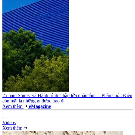
25 năm Shinec và Hành trình "thắp lửa nhân tâm" - Phần cuối: Điều
còn mãi là những gì được trao đi
Xem thêm
e
Magazine
Video
s
Xem thêm