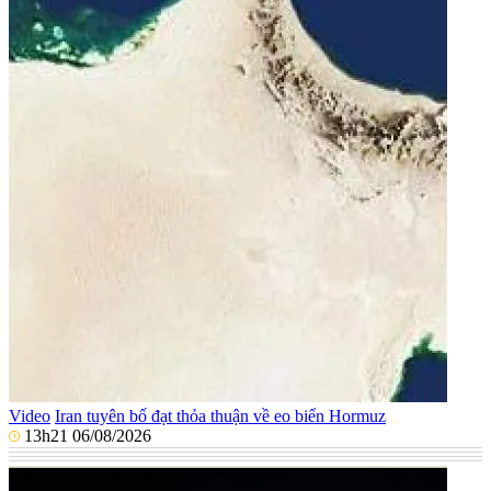
Video
Iran tuyên bố đạt thỏa thuận về eo biển Hormuz
13h21 06/08/2026