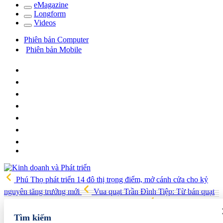
e
Magazine
Long
f
orm
Video
s
Phiên bản Computer
Phiên bản Mobile
Phú Thọ phát triển 14 đô thị trọng điểm, mở cánh cửa cho kỷ
nguyên tăng trưởng mới
Vua quạt Trần Đình Tiệp: Từ bán quạt
đến TikToker nổi tiếng và vướng vòng lao lý
Vietnam Sport
Show 2026 quy tụ 520 gian hàng, thúc đẩy kết nối ngành thể thao
Tìm kiếm