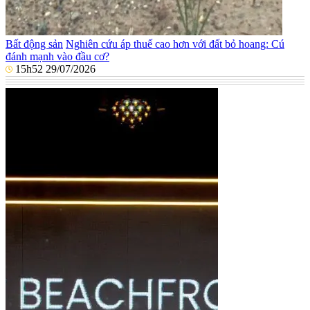
Bất động sản
Nghiên cứu áp thuế cao hơn với đất bỏ hoang: Cú
đánh mạnh vào đầu cơ?
15h52 29/07/2026