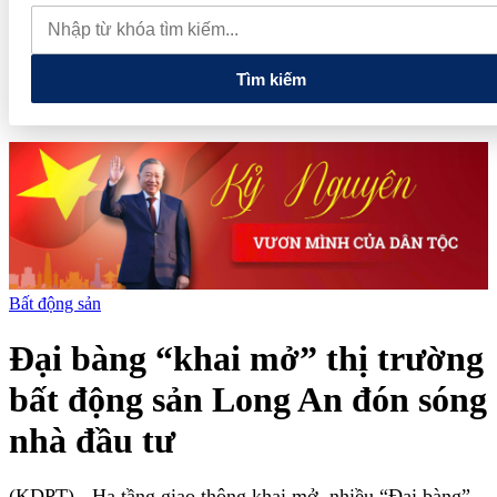
thăm Australia và New Zealand
Quốc hội tiếp tục thảo luận về
hai dự án luật liên quan đến lĩnh vực tài chính, ngân hàng
Tìm kiếm
Bất động sản
Đại bàng “khai mở” thị trường
bất động sản Long An đón sóng
nhà đầu tư
(KDPT)
- Hạ tầng giao thông khai mở, nhiều “Đại bàng”