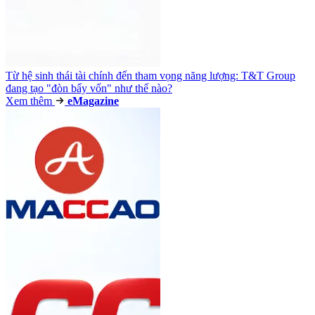
Từ hệ sinh thái tài chính đến tham vọng năng lượng: T&T Group
đang tạo "đòn bẩy vốn" như thế nào?
Xem thêm
e
Magazine