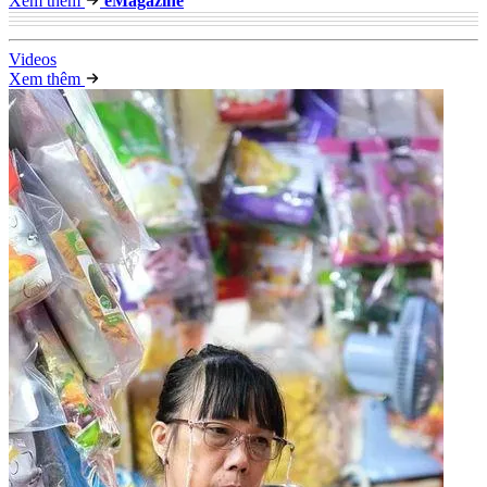
Xem thêm
e
Magazine
Video
s
Xem thêm