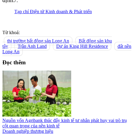
định./.
Tạp chí Điện tử Kinh doanh & Phát triển
Từ khoá:
thị trường bất động sản Long An
Bất động sản khu
tây
Trần Anh Land
Dự án King Hill Residence
đất nền
Long An
Đọc thêm
Nguồn vốn Agribank thúc đẩy kinh tế tư nhân phát huy vai trò trụ
cột quan trọng của nền kinh tế
Doanh nghiệp thương hiệu