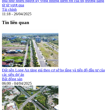
phá như nhiều người kỳ vọng nhưng điểm rơi của thị trường đang
từ từ vượt qua
Tài chính
11:18 - 26/04/2025
Tin liên quan
Đất nền Long An tăng giá theo cơ sở hạ tầng và tiến độ đầu tư của
các siêu dự án
Bất động sản
06:00 - 04/04/2025