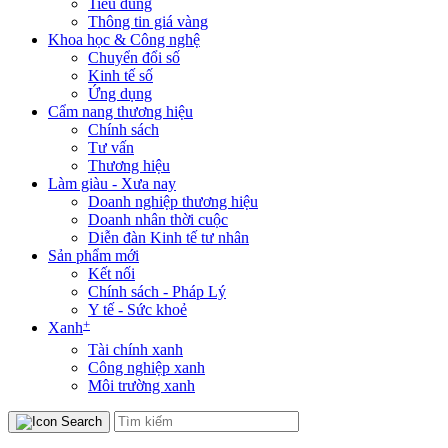
Tiêu dùng
Thông tin giá vàng
Khoa học & Công nghệ
Chuyển đổi số
Kinh tế số
Ứng dụng
Cẩm nang thương hiệu
Chính sách
Tư vấn
Thương hiệu
Làm giàu - Xưa nay
Doanh nghiệp thương hiệu
Doanh nhân thời cuộc
Diễn đàn Kinh tế tư nhân
Sản phẩm mới
Kết nối
Chính sách - Pháp Lý
Y tế - Sức khoẻ
+
Xanh
Tài chính xanh
Công nghiệp xanh
Môi trường xanh