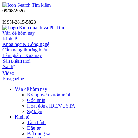
Tìm kiếm
09/08/2026
ISSN-2815-5823
Vấn đề hôm nay
Kinh tế
Khoa học & Công nghệ
Cẩm nang thương hiệu
Làm giàu - Xưa nay
Sản phẩm mới
+
Xanh
Video
Emagazine
Vấn đề hôm nay
Kỷ nguyên vươn mình
Góc nhìn
Hoạt động IDE/VUSTA
Sự kiện
Kinh tế
Tài chính
Đầu tư
Bất động sản