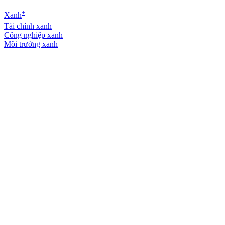
+
Xanh
Tài chính xanh
Công nghiệp xanh
Môi trường xanh