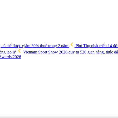
g có thể được giảm 30% thuế trong 2 năm
Phú Thọ phát triển 14 đô
òng lao lý
Vietnam Sport Show 2026 quy tụ 520 gian hàng, thúc đẩy
 Awards 2026