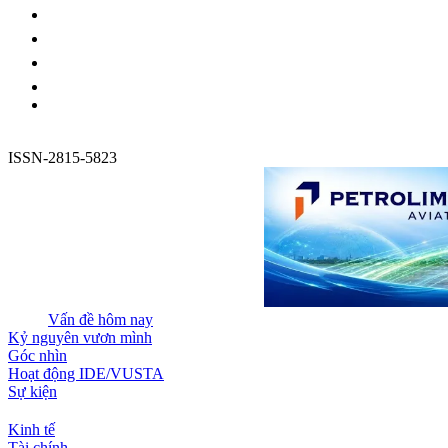
ISSN-2815-5823
Vấn đề hôm nay
Kỷ nguyên vươn mình
Góc nhìn
Hoạt động IDE/VUSTA
Sự kiện
Kinh tế
Tài chính