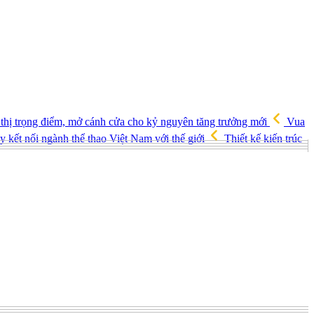
 thị trọng điểm, mở cánh cửa cho kỷ nguyên tăng trưởng mới
Vua
 kết nối ngành thể thao Việt Nam với thế giới
Thiết kế kiến trúc