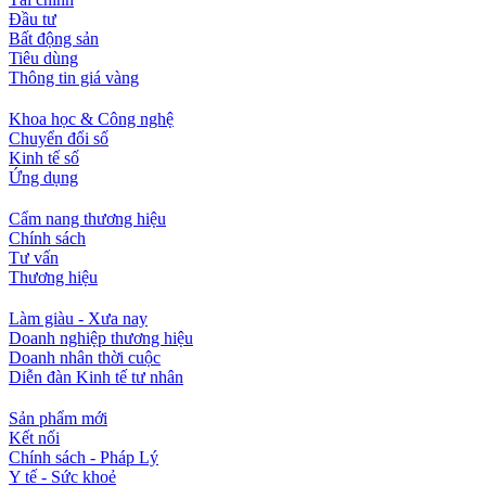
Đầu tư
Bất động sản
Tiêu dùng
Thông tin giá vàng
Khoa học & Công nghệ
Chuyển đổi số
Kinh tế số
Ứng dụng
Cẩm nang thương hiệu
Chính sách
Tư vấn
Thương hiệu
Làm giàu - Xưa nay
Doanh nghiệp thương hiệu
Doanh nhân thời cuộc
Diễn đàn Kinh tế tư nhân
Sản phẩm mới
Kết nối
Chính sách - Pháp Lý
Y tế - Sức khoẻ