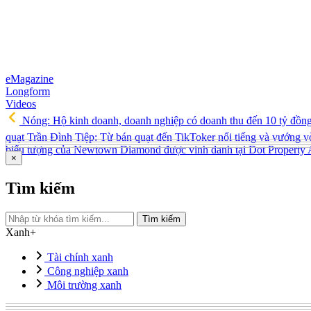
eMagazine
Longform
Videos
Nóng: Hộ kinh doanh, doanh nghiệp có doanh thu đến 10 tỷ đồn
quạt Trần Đình Tiệp: Từ bán quạt đến TikToker nổi tiếng và vướng v
biểu tượng của Newtown Diamond được vinh danh tại Dot Property
×
Tìm kiếm
Tìm kiếm
Xanh+
Tài chính xanh
Công nghiệp xanh
Môi trường xanh