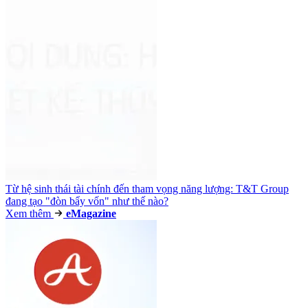
Từ hệ sinh thái tài chính đến tham vọng năng lượng: T&T Group
đang tạo "đòn bẩy vốn" như thế nào?
Xem thêm
e
Magazine