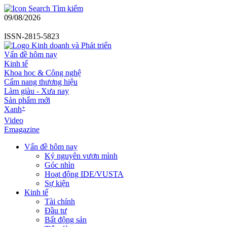
Tìm kiếm
09/08/2026
ISSN-2815-5823
Vấn đề hôm nay
Kinh tế
Khoa học & Công nghệ
Cẩm nang thương hiệu
Làm giàu - Xưa nay
Sản phẩm mới
+
Xanh
Video
Emagazine
Vấn đề hôm nay
Kỷ nguyên vươn mình
Góc nhìn
Hoạt động IDE/VUSTA
Sự kiện
Kinh tế
Tài chính
Đầu tư
Bất động sản