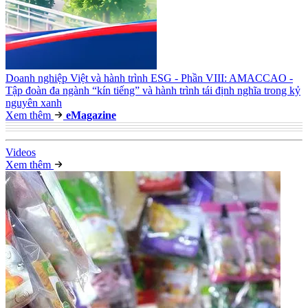
Doanh nghiệp Việt và hành trình ESG - Phần VIII: AMACCAO -
Tập đoàn đa ngành “kín tiếng” và hành trình tái định nghĩa trong kỷ
nguyên xanh
Xem thêm
e
Magazine
Video
s
Xem thêm