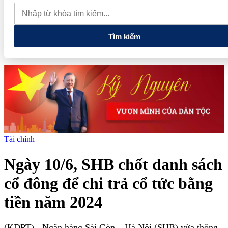
muốn mở rộng hợp tác công nghệ cao tại Đồng Nai
Từ hệ sinh
thái tài chính đến tham vọng năng lượng: T&T Group đang tạo
"đòn bẩy vốn" như thế nào?
Tìm kiếm
Tài chính
Ngày 10/6, SHB chốt danh sách
cổ đông để chi trả cổ tức bằng
tiền năm 2024
(KDPT)
- Ngân hàng Sài Gòn – Hà Nội (SHB) vừa thông