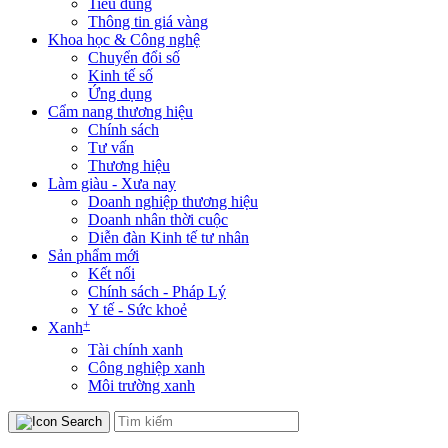
Tiêu dùng
Thông tin giá vàng
Khoa học & Công nghệ
Chuyển đổi số
Kinh tế số
Ứng dụng
Cẩm nang thương hiệu
Chính sách
Tư vấn
Thương hiệu
Làm giàu - Xưa nay
Doanh nghiệp thương hiệu
Doanh nhân thời cuộc
Diễn đàn Kinh tế tư nhân
Sản phẩm mới
Kết nối
Chính sách - Pháp Lý
Y tế - Sức khoẻ
+
Xanh
Tài chính xanh
Công nghiệp xanh
Môi trường xanh