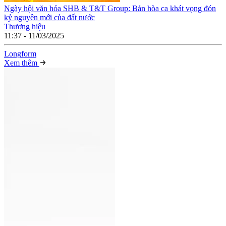
Ngày hội văn hóa SHB & T&T Group: Bản hòa ca khát vọng đón
kỷ nguyên mới của đất nước
Thương hiệu
11:37 - 11/03/2025
Long
f
orm
Xem thêm