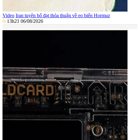
Video
Iran tuyên bố đạt thỏa thuận về eo biển Hormuz
13h21 06/08/2026