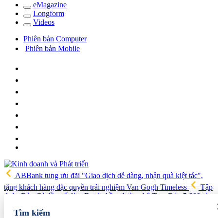
e
Magazine
Long
f
orm
Video
s
Phiên bản Computer
Phiên bản Mobile
ABBank tung ưu đãi "Giao dịch dễ dàng, nhận quà kiệt tác",
tặng khách hàng đặc quyền trải nghiệm Van Gogh Timeless
Tập
đoàn Đèo Cả đề xuất làm Dự án hầm đường bộ Tam Đảo 5.800 tỷ
Hải quan Lào Cai phát hiện 5 vụ vi phạm, tạm giữ gần 700 kg
Tìm kiếm