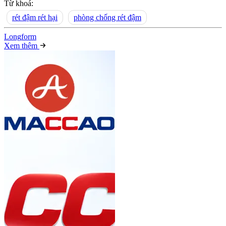
Từ khoá:
rét đậm rét hại
phòng chống rét đậm
Long
f
orm
Xem thêm