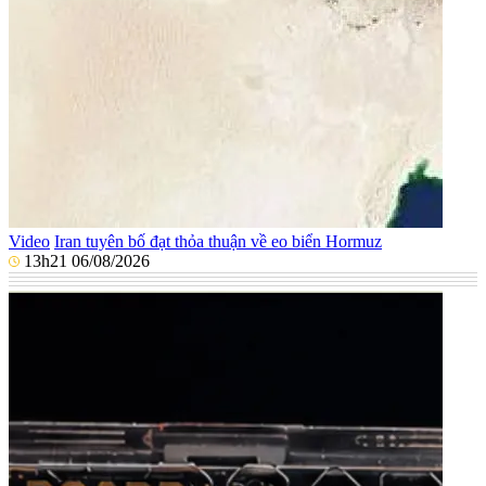
Video
Iran tuyên bố đạt thỏa thuận về eo biển Hormuz
13h21 06/08/2026