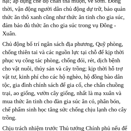
hại; áp dụng chế độ chăn thả muộn, về sớm. Đồng
thời, vận động người dân chủ động dự trữ, bảo quản
thức ăn thô xanh cũng như thức ăn tinh cho gia súc,
đảm bảo đủ thức ăn cho gia súc trong vụ Đông -
Xuân.
Chủ động bố trí ngân sách địa phương, Quỹ phòng,
chống thiên tai và các nguồn lực tại chỗ để kịp thời
phục vụ công tác phòng, chống đói, rét, dịch bệnh
cho vật nuôi, thủy sản và cây trồng; kịp thời hỗ trợ
vật tư, kinh phí cho các hộ nghèo, hộ đồng bào dân
tộc, gia đình chính sách để gia cố, che chắn chuồng
trại, ao giống, vườn cây giống, nhất là mạ xuân và
mua thức ăn tinh cho đàn gia súc ăn cỏ, phân bón,
chế phẩm sinh học tăng sức chống chịu lạnh cho cây
trồng.
Chịu trách nhiệm trước Thủ tướng Chính phủ nếu để