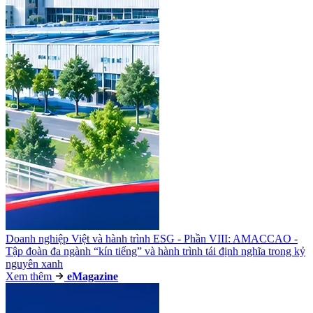
Doanh nghiệp Việt và hành trình ESG - Phần VIII: AMACCAO -
Tập đoàn đa ngành “kín tiếng” và hành trình tái định nghĩa trong kỷ
nguyên xanh
Xem thêm
e
Magazine