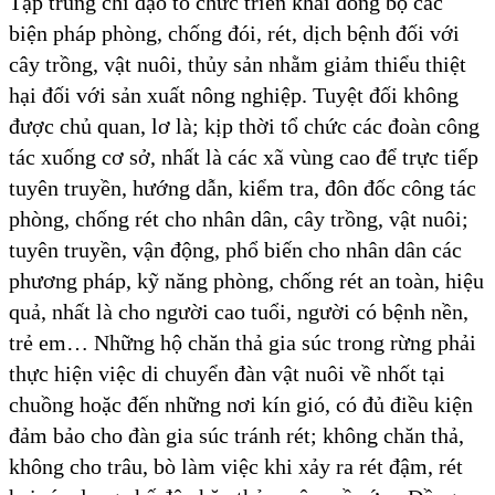
Tập trung chỉ đạo tổ chức triển khai đồng bộ các
biện pháp phòng, chống đói, rét, dịch bệnh đối với
cây trồng, vật nuôi, thủy sản nhằm giảm thiểu thiệt
hại đối với sản xuất nông nghiệp. Tuyệt đối không
được chủ quan, lơ là; kịp thời tổ chức các đoàn công
tác xuống cơ sở, nhất là các xã vùng cao để trực tiếp
tuyên truyền, hướng dẫn, kiểm tra, đôn đốc công tác
phòng, chống rét cho nhân dân, cây trồng, vật nuôi;
tuyên truyền, vận động, phổ biến cho nhân dân các
phương pháp, kỹ năng phòng, chống rét an toàn, hiệu
quả, nhất là cho người cao tuổi, người có bệnh nền,
trẻ em… Những hộ chăn thả gia súc trong rừng phải
thực hiện việc di chuyển đàn vật nuôi về nhốt tại
chuồng hoặc đến những nơi kín gió, có đủ điều kiện
đảm bảo cho đàn gia súc tránh rét; không chăn thả,
không cho trâu, bò làm việc khi xảy ra rét đậm, rét