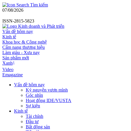
Tìm kiếm
07/08/2026
ISSN-2815-5823
Vấn đề hôm nay
Kinh tế
Khoa học & Công nghệ
Cẩm nang thương hiệu
Làm giàu - Xưa nay
Sản phẩm mới
+
Xanh
Video
Emagazine
Vấn đề hôm nay
Kỷ nguyên vươn mình
Góc nhìn
Hoạt động IDE/VUSTA
Sự kiện
Kinh tế
Tài chính
Đầu tư
Bất động sản