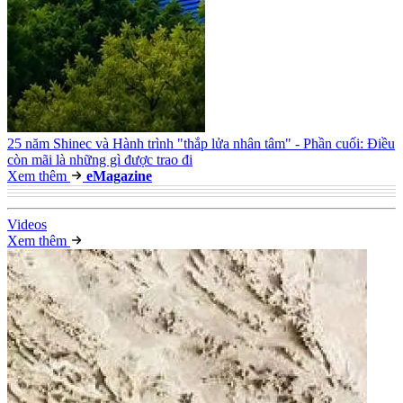
25 năm Shinec và Hành trình "thắp lửa nhân tâm" - Phần cuối: Điều
còn mãi là những gì được trao đi
Xem thêm
e
Magazine
Video
s
Xem thêm