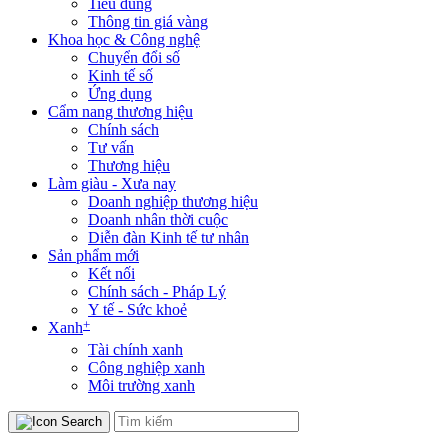
Tiêu dùng
Thông tin giá vàng
Khoa học & Công nghệ
Chuyển đổi số
Kinh tế số
Ứng dụng
Cẩm nang thương hiệu
Chính sách
Tư vấn
Thương hiệu
Làm giàu - Xưa nay
Doanh nghiệp thương hiệu
Doanh nhân thời cuộc
Diễn đàn Kinh tế tư nhân
Sản phẩm mới
Kết nối
Chính sách - Pháp Lý
Y tế - Sức khoẻ
+
Xanh
Tài chính xanh
Công nghiệp xanh
Môi trường xanh