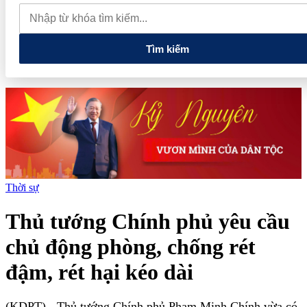
thực phẩm và nhiều điện thoại nhập lậu
Lan tỏa văn hóa kinh
doanh, tìm kiếm doanh nghiệp tiêu biểu trên toàn quốc
Địa chỉ
các cửa hàng rau củ quả sạch tại Hà Nội
Tìm kiếm
Thời sự
Thủ tướng Chính phủ yêu cầu
chủ động phòng, chống rét
đậm, rét hại kéo dài
(KDPT)
- Thủ tướng Chính phủ Phạm Minh Chính vừa có