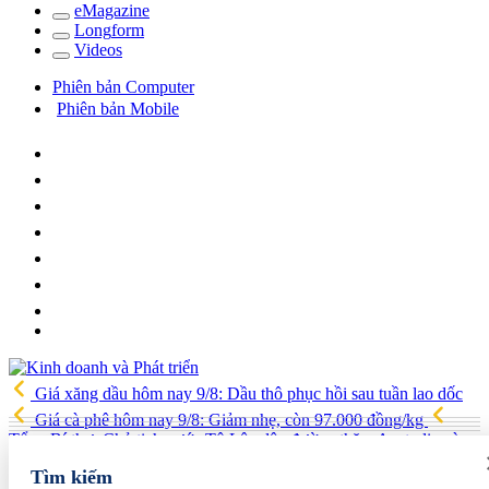
e
Magazine
Long
f
orm
Video
s
Phiên bản Computer
Phiên bản Mobile
Giá xăng dầu hôm nay 9/8: Dầu thô phục hồi sau tuần lao dốc
Giá cà phê hôm nay 9/8: Giảm nhẹ, còn 97.000 đồng/kg
Tổng Bí thư, Chủ tịch nước Tô Lâm lên đường thăm Australia và
New Zealand
Quốc hội tiếp tục thảo luận về hai dự án luật liên
Tìm kiếm