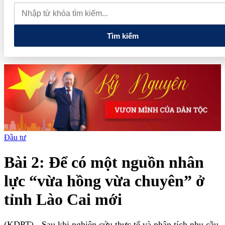
quan đến lĩnh vực tài chính, ngân hàng
Xử lý đến cùng các
vướng mắc, không đẩy doanh nghiệp đi vòng
Tìm kiếm
Đầu tư
Bài 2: Để có một nguồn nhân
lực “vừa hồng vừa chuyên” ở
tỉnh Lào Cai mới
(KDPT)
- Sau khi nghiên cứu thực tế và phân tích nhu cầu