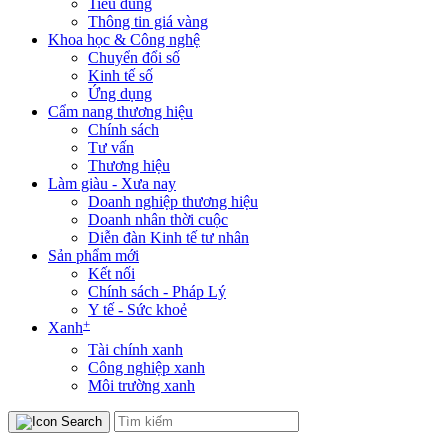
Tiêu dùng
Thông tin giá vàng
Khoa học & Công nghệ
Chuyển đổi số
Kinh tế số
Ứng dụng
Cẩm nang thương hiệu
Chính sách
Tư vấn
Thương hiệu
Làm giàu - Xưa nay
Doanh nghiệp thương hiệu
Doanh nhân thời cuộc
Diễn đàn Kinh tế tư nhân
Sản phẩm mới
Kết nối
Chính sách - Pháp Lý
Y tế - Sức khoẻ
+
Xanh
Tài chính xanh
Công nghiệp xanh
Môi trường xanh