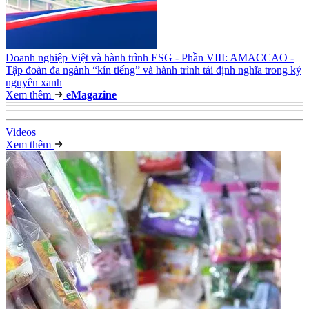
Doanh nghiệp Việt và hành trình ESG - Phần VIII: AMACCAO -
Tập đoàn đa ngành “kín tiếng” và hành trình tái định nghĩa trong kỷ
nguyên xanh
Xem thêm
e
Magazine
Video
s
Xem thêm