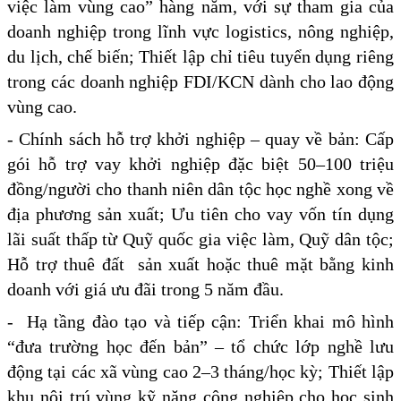
việc làm vùng cao” hàng năm, với sự tham gia của
doanh nghiệp trong lĩnh vực logistics, nông nghiệp,
du lịch, chế biến; Thiết lập chỉ tiêu tuyển dụng riêng
trong các doanh nghiệp FDI/KCN dành cho lao động
vùng cao.
- Chính sách hỗ trợ khởi nghiệp – quay về bản: Cấp
gói hỗ trợ vay khởi nghiệp đặc biệt 50–100 triệu
đồng/người cho thanh niên dân tộc học nghề xong về
địa phương sản xuất; Ưu tiên cho vay vốn tín dụng
lãi suất thấp từ Quỹ quốc gia việc làm, Quỹ dân tộc;
Hỗ trợ thuê đất sản xuất hoặc thuê mặt bằng kinh
doanh với giá ưu đãi trong 5 năm đầu.
- Hạ tầng đào tạo và tiếp cận: Triển khai mô hình
“đưa trường học đến bản” – tổ chức lớp nghề lưu
động tại các xã vùng cao 2–3 tháng/học kỳ; Thiết lập
khu nội trú vùng kỹ năng công nghiệp cho học sinh