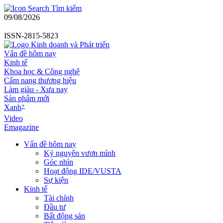
Tìm kiếm
09/08/2026
ISSN-2815-5823
Vấn đề hôm nay
Kinh tế
Khoa học & Công nghệ
Cẩm nang thương hiệu
Làm giàu - Xưa nay
Sản phẩm mới
+
Xanh
Video
Emagazine
Vấn đề hôm nay
Kỷ nguyên vươn mình
Góc nhìn
Hoạt động IDE/VUSTA
Sự kiện
Kinh tế
Tài chính
Đầu tư
Bất động sản