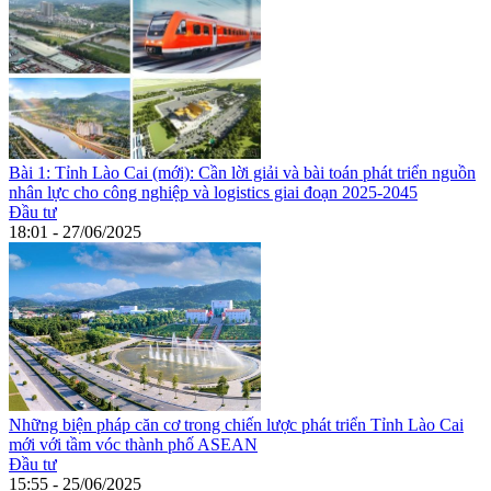
Bài 1: Tỉnh Lào Cai (mới): Cần lời giải và bài toán phát triển nguồn
nhân lực cho công nghiệp và logistics giai đoạn 2025-2045
Đầu tư
18:01 - 27/06/2025
Những biện pháp căn cơ trong chiến lược phát triển Tỉnh Lào Cai
mới với tầm vóc thành phố ASEAN
Đầu tư
15:55 - 25/06/2025