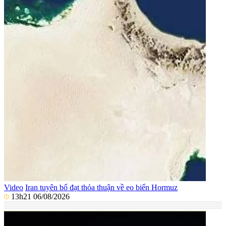
Video
Iran tuyên bố đạt thỏa thuận về eo biển Hormuz
13h21 06/08/2026