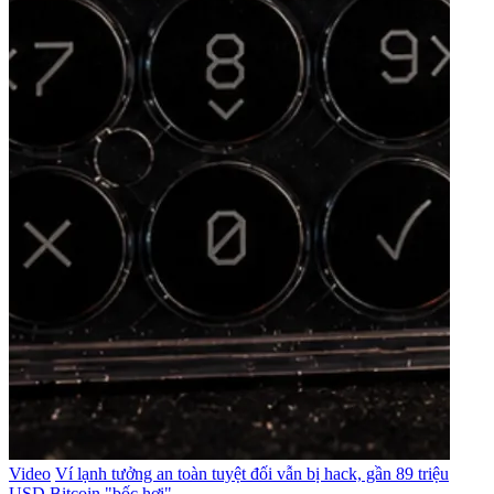
Video
Ví lạnh tưởng an toàn tuyệt đối vẫn bị hack, gần 89 triệu
USD Bitcoin "bốc hơi"