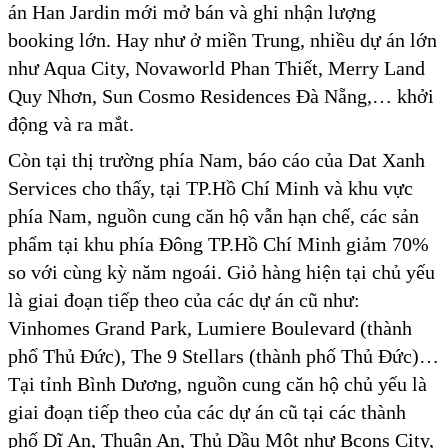
án Han Jardin mới mở bán và ghi nhận lượng
booking lớn. Hay như ở miền Trung, nhiều dự án lớn
như Aqua City, Novaworld Phan Thiết, Merry Land
Quy Nhơn, Sun Cosmo Residences Đà Nẵng,… khởi
động và ra mắt.
Còn tại thị trường phía Nam, báo cáo của Dat Xanh
Services cho thấy, tại TP.Hồ Chí Minh và khu vực
phía Nam, nguồn cung căn hộ vẫn hạn chế, các sản
phẩm tại khu phía Đông TP.Hồ Chí Minh giảm 70%
so với cùng kỳ năm ngoái. Giỏ hàng hiện tại chủ yếu
là giai đoạn tiếp theo của các dự án cũ như:
Vinhomes Grand Park, Lumiere Boulevard (thành
phố Thủ Đức), The 9 Stellars (thành phố Thủ Đức)…
Tại tỉnh Bình Dương, nguồn cung căn hộ chủ yếu là
giai đoạn tiếp theo của các dự án cũ tại các thành
phố Dĩ An, Thuận An, Thủ Dầu Một như Bcons City,