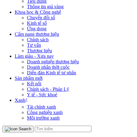
Tiêu dùng
Thông tin giá vàng
Khoa học & Công nghệ
Chuyển đổi số
Kinh tế số
Ứng dụng
Cẩm nang thương hiệu
Chính sách
Tư vấn
Thương hiệu
Làm giàu - Xưa nay
Doanh nghiệp thương hiệu
Doanh nhân thời cuộc
Diễn đàn Kinh tế tư nhân
Sản phẩm mới
Kết nối
Chính sách - Pháp Lý
Y tế - Sức khoẻ
+
Xanh
Tài chính xanh
Công nghiệp xanh
Môi trường xanh