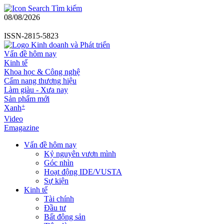
Tìm kiếm
08/08/2026
ISSN-2815-5823
Vấn đề hôm nay
Kinh tế
Khoa học & Công nghệ
Cẩm nang thương hiệu
Làm giàu - Xưa nay
Sản phẩm mới
+
Xanh
Video
Emagazine
Vấn đề hôm nay
Kỷ nguyên vươn mình
Góc nhìn
Hoạt động IDE/VUSTA
Sự kiện
Kinh tế
Tài chính
Đầu tư
Bất động sản