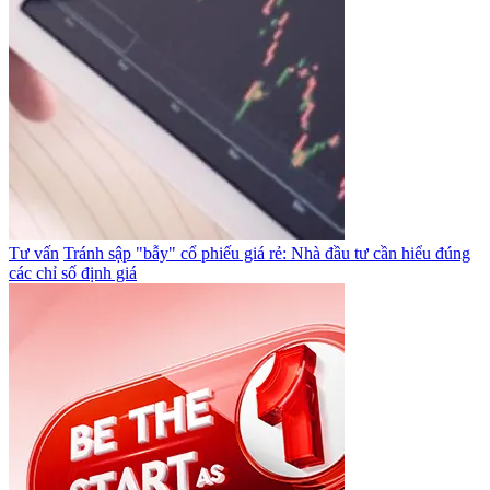
Tư vấn
Tránh sập "bẫy" cổ phiếu giá rẻ: Nhà đầu tư cần hiểu đúng
các chỉ số định giá