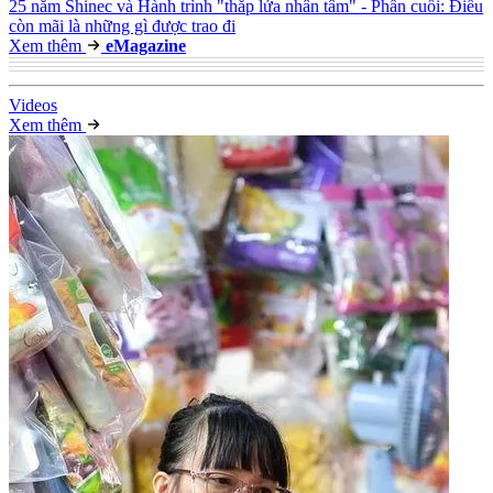
25 năm Shinec và Hành trình "thắp lửa nhân tâm" - Phần cuối: Điều
còn mãi là những gì được trao đi
Xem thêm
e
Magazine
Video
s
Xem thêm