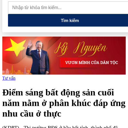
lao dốc mất mốc 100.000 đồng/kg
Chính phủ kiến tạo hệ sinh
thái phát triển, nâng tầm kinh tế tư nhân
Tìm kiếm
Tư vấn
Điểm sáng bất động sản cuối
năm nằm ở phân khúc đáp ứng
nhu cầu ở thực
(KDPT)
- Thị trường BĐS ở hầu hết tỉnh, thành phố đã