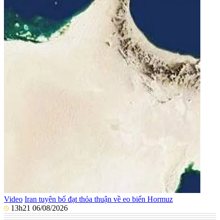
Video
Iran tuyên bố đạt thỏa thuận về eo biển Hormuz
13h21 06/08/2026