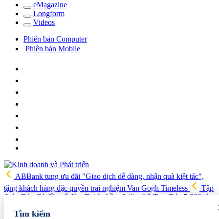
e
Magazine
Long
f
orm
Video
s
Phiên bản Computer
Phiên bản Mobile
ABBank tung ưu đãi "Giao dịch dễ dàng, nhận quà kiệt tác",
tặng khách hàng đặc quyền trải nghiệm Van Gogh Timeless
Tập
đoàn Đèo Cả đề xuất làm Dự án hầm đường bộ Tam Đảo 5.800 tỷ
Hải quan Lào Cai phát hiện 5 vụ vi phạm, tạm giữ gần 700 kg
Tìm kiếm