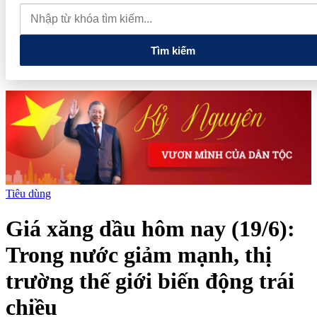
thực phẩm và nhiều điện thoại nhập lậu
Lan tỏa văn hóa kinh
doanh, tìm kiếm doanh nghiệp tiêu biểu trên toàn quốc
Địa chỉ
các cửa hàng rau củ quả sạch tại Hà Nội
Tìm kiếm
Tiêu dùng
Giá xăng dầu hôm nay (19/6):
Trong nước giảm mạnh, thị
trường thế giới biến động trái
chiều