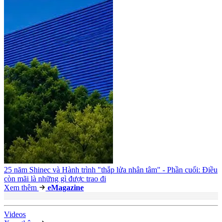
25 năm Shinec và Hành trình "thắp lửa nhân tâm" - Phần cuối: Điều
còn mãi là những gì được trao đi
Xem thêm
e
Magazine
Video
s