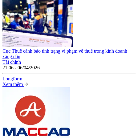
Cục Thuế cảnh báo tình trạng vi phạm về thuế trong kinh doanh
xăng dầu
Tài chính
21:06 - 06/04/2026
Long
f
orm
Xem thêm