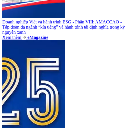
Doanh nghiệp Việt và hành trình ESG - Phần VIII: AMACCAO -
Tập đoàn đa ngành “kín tiếng” và hành trình tái định nghĩa trong kỷ
nguyên xanh
Xem thêm
e
Magazine