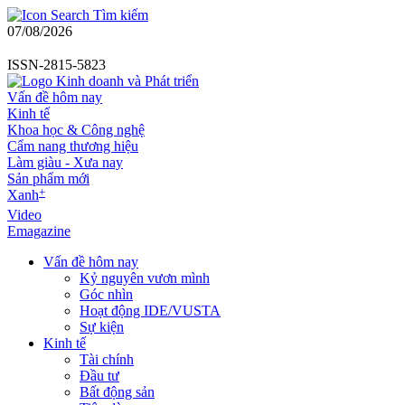
Tìm kiếm
07/08/2026
ISSN-2815-5823
Vấn đề hôm nay
Kinh tế
Khoa học & Công nghệ
Cẩm nang thương hiệu
Làm giàu - Xưa nay
Sản phẩm mới
+
Xanh
Video
Emagazine
Vấn đề hôm nay
Kỷ nguyên vươn mình
Góc nhìn
Hoạt động IDE/VUSTA
Sự kiện
Kinh tế
Tài chính
Đầu tư
Bất động sản