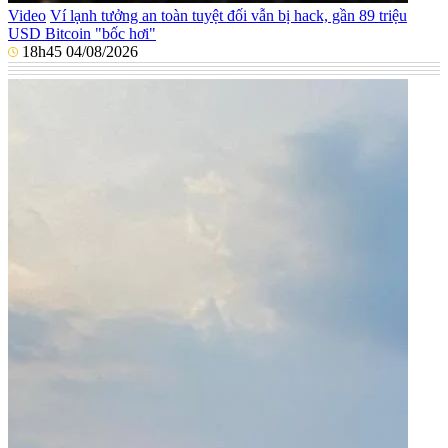
Video
Ví lạnh tưởng an toàn tuyệt đối vẫn bị hack, gần 89 triệu
USD Bitcoin "bốc hơi"
18h45 04/08/2026