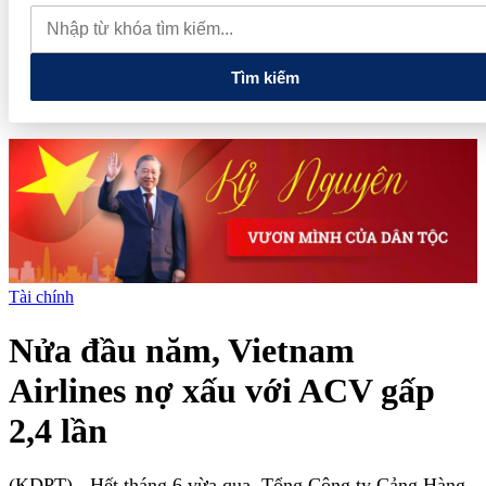
muốn mở rộng hợp tác công nghệ cao tại Đồng Nai
Từ hệ sinh
thái tài chính đến tham vọng năng lượng: T&T Group đang tạo
"đòn bẩy vốn" như thế nào?
Tìm kiếm
Tài chính
Nửa đầu năm, Vietnam
Airlines nợ xấu với ACV gấp
2,4 lần
(KDPT)
- Hết tháng 6 vừa qua, Tổng Công ty Cảng Hàng