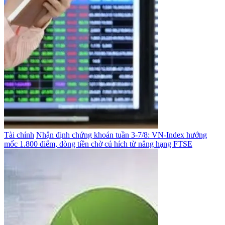
Tài chính
Nhận định chứng khoán tuần 3-7/8: VN-Index hướng
mốc 1.800 điểm, dòng tiền chờ cú hích từ nâng hạng FTSE