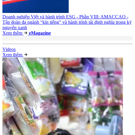
Doanh nghiệp Việt và hành trình ESG - Phần VIII: AMACCAO -
Tập đoàn đa ngành “kín tiếng” và hành trình tái định nghĩa trong kỷ
nguyên xanh
Xem thêm
e
Magazine
Video
s
Xem thêm