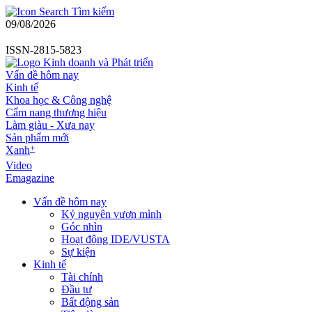
Tìm kiếm
09/08/2026
ISSN-2815-5823
Vấn đề hôm nay
Kinh tế
Khoa học & Công nghệ
Cẩm nang thương hiệu
Làm giàu - Xưa nay
Sản phẩm mới
+
Xanh
Video
Emagazine
Vấn đề hôm nay
Kỷ nguyên vươn mình
Góc nhìn
Hoạt động IDE/VUSTA
Sự kiện
Kinh tế
Tài chính
Đầu tư
Bất động sản