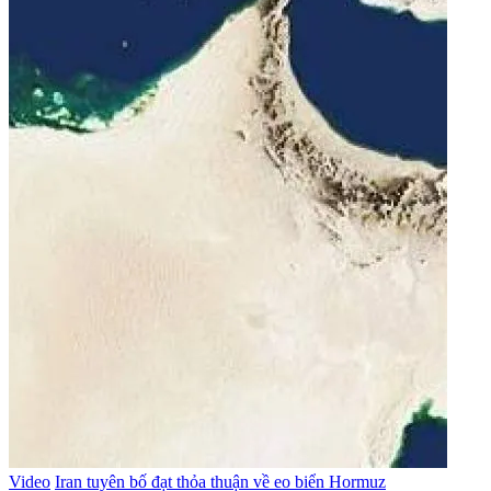
Video
Iran tuyên bố đạt thỏa thuận về eo biển Hormuz