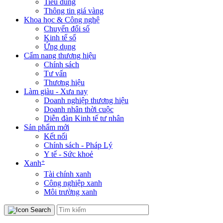
Tiêu dùng
Thông tin giá vàng
Khoa học & Công nghệ
Chuyển đổi số
Kinh tế số
Ứng dụng
Cẩm nang thương hiệu
Chính sách
Tư vấn
Thương hiệu
Làm giàu - Xưa nay
Doanh nghiệp thương hiệu
Doanh nhân thời cuộc
Diễn đàn Kinh tế tư nhân
Sản phẩm mới
Kết nối
Chính sách - Pháp Lý
Y tế - Sức khoẻ
+
Xanh
Tài chính xanh
Công nghiệp xanh
Môi trường xanh