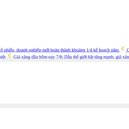
u cổ phiếu, doanh nghiệp mới hoàn thành khoảng 1/4 kế hoạch năm
G
biệt
Giá xăng dầu hôm nay 7/8: Dầu thế giới bật tăng mạnh, giá xă