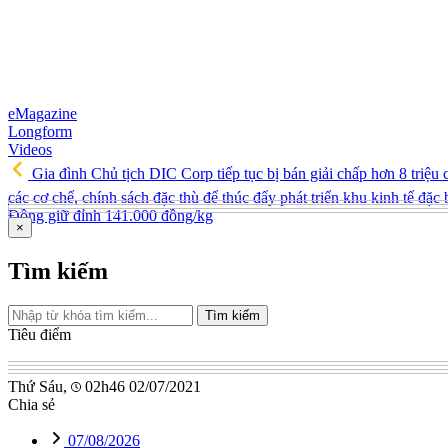
eMagazine
Longform
Videos
Gia đình Chủ tịch DIC Corp tiếp tục bị bán giải chấp hơn 8 triệ
các cơ chế, chính sách đặc thù để thúc đẩy phát triển khu kinh tế đặc 
Đồng giữ đỉnh 141.000 đồng/kg
×
Tìm kiếm
Tìm kiếm
Tiêu điểm
Thứ Sáu,
02h46 02/07/2021
Chia sẻ
07/08/2026