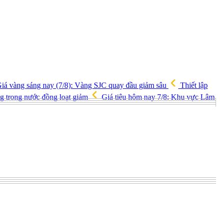
iá vàng sáng nay (7/8): Vàng SJC quay đầu giảm sâu
Thiết lập
ng trong nước đồng loạt giảm
Giá tiêu hôm nay 7/8: Khu vực Lâm