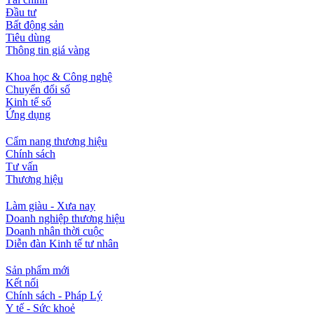
Đầu tư
Bất động sản
Tiêu dùng
Thông tin giá vàng
Khoa học & Công nghệ
Chuyển đổi số
Kinh tế số
Ứng dụng
Cẩm nang thương hiệu
Chính sách
Tư vấn
Thương hiệu
Làm giàu - Xưa nay
Doanh nghiệp thương hiệu
Doanh nhân thời cuộc
Diễn đàn Kinh tế tư nhân
Sản phẩm mới
Kết nối
Chính sách - Pháp Lý
Y tế - Sức khoẻ