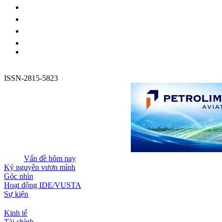
ISSN-2815-5823
Vấn đề hôm nay
Kỷ nguyên vươn mình
Góc nhìn
Hoạt động IDE/VUSTA
Sự kiện
Kinh tế
Tài chính