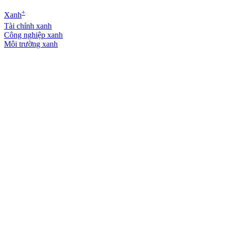
+
Xanh
Tài chính xanh
Công nghiệp xanh
Môi trường xanh