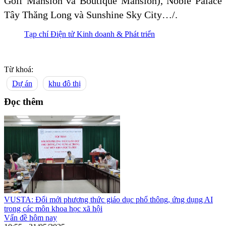
Golf Mansion và Boutique Mansion), Noble Palace
Tây Thăng Long và Sunshine Sky City…/.
Tạp chí Điện tử Kinh doanh & Phát triển
Từ khoá:
Dự án
khu đô thị
Đọc thêm
VUSTA: Đổi mới phương thức giáo dục phổ thông, ứng dụng AI
trong các môn khoa học xã hội
Vấn đề hôm nay