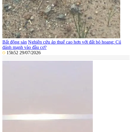
Bất động sản
Nghiên cứu áp thuế cao hơn với đất bỏ hoang: Cú
đánh mạnh vào đầu cơ?
15h52 29/07/2026