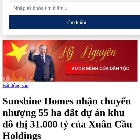
đến nâng cao năng lực vận hành và quản trị rủi ro của doanh nghiệp
Tổng Bí thư, Chủ tịch nước: Hạ tầng phải được chuẩn bị cho
nền kinh tế tương lai
Tìm kiếm
Bất động sản
Sunshine Homes nhận chuyển
nhượng 55 ha đất dự án khu
đô thị 31.000 tỷ của Xuân Cầu
Holdings