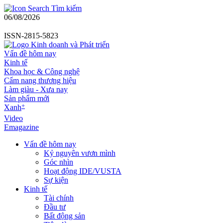
Tìm kiếm
06/08/2026
ISSN-2815-5823
Vấn đề hôm nay
Kinh tế
Khoa học & Công nghệ
Cẩm nang thương hiệu
Làm giàu - Xưa nay
Sản phẩm mới
+
Xanh
Video
Emagazine
Vấn đề hôm nay
Kỷ nguyên vươn mình
Góc nhìn
Hoạt động IDE/VUSTA
Sự kiện
Kinh tế
Tài chính
Đầu tư
Bất động sản