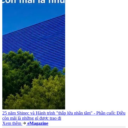
25 năm Shinec và Hành trình "thắp lửa nhân tâm" - Phần cuối: Điều
còn mãi là những gì được trao đi
Xem thêm
e
Magazine