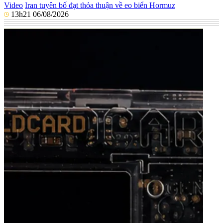
Video
Iran tuyên bố đạt thỏa thuận về eo biển Hormuz
13h21 06/08/2026