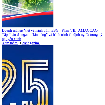
Doanh nghiệp Việt và hành trình ESG - Phần VIII: AMACCAO -
Tập đoàn đa ngành “kín tiếng” và hành trình tái định nghĩa trong kỷ
nguyên xanh
Xem thêm
e
Magazine