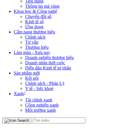
Tiêu dùng
Thông tin giá vàng
Khoa học & Công nghệ
Chuyển đổi số
Kinh tế số
Ứng dụng
Cẩm nang thương hiệu
Chính sách
Tư vấn
Thương hiệu
Làm giàu - Xưa nay
Doanh nghiệp thương hiệu
Doanh nhân thời cuộc
Diễn đàn Kinh tế tư nhân
Sản phẩm mới
Kết nối
Chính sách - Pháp Lý
Y tế - Sức khoẻ
+
Xanh
Tài chính xanh
Công nghiệp xanh
Môi trường xanh