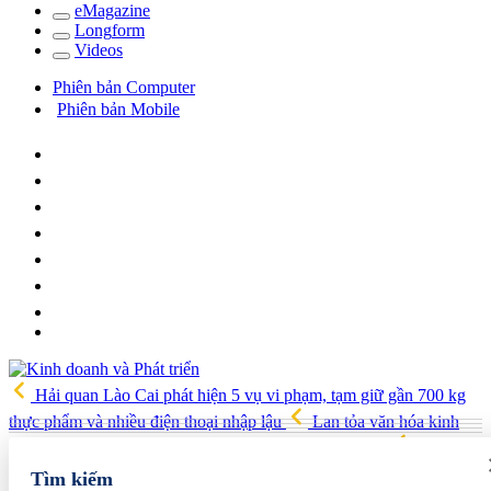
e
Magazine
Long
f
orm
Video
s
Phiên bản Computer
Phiên bản Mobile
Hải quan Lào Cai phát hiện 5 vụ vi phạm, tạm giữ gần 700 kg
thực phẩm và nhiều điện thoại nhập lậu
Lan tỏa văn hóa kinh
doanh, tìm kiếm doanh nghiệp tiêu biểu trên toàn quốc
Địa chỉ
các cửa hàng rau củ quả sạch tại Hà Nội
AI từ công cụ hỗ trợ
Tìm kiếm