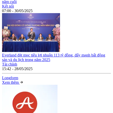
năm cuối
Kết nối
07:00 - 30/05/2025
Everland đặt mục tiêu lợi nhuận 113 tỷ đồng, đẩy mạnh bất động
sản và du lịch trong năm 2025
Tài chính
15:42 - 28/05/2025
Long
f
orm
Xem thêm