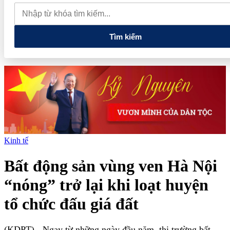
hôm nay 8/8: Tiếp tục trầm lắng, giằng co ở 138-141.000 đồng/kg
Giá cà phê hôm nay 8/8: Thị trường lao dốc mất mốc 100.000
đồng/kg
Tìm kiếm
Kinh tế
Bất động sản vùng ven Hà Nội
“nóng” trở lại khi loạt huyện
tổ chức đấu giá đất
(KDPT)
- Ngay từ những ngày đầu năm, thị trường bất