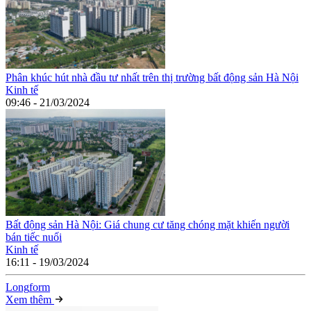
Phân khúc hút nhà đầu tư nhất trên thị trường bất động sản Hà Nội
Kinh tế
09:46 - 21/03/2024
Bất động sản Hà Nội: Giá chung cư tăng chóng mặt khiến người
bán tiếc nuối
Kinh tế
16:11 - 19/03/2024
Long
f
orm
Xem thêm