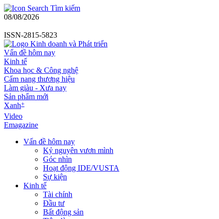
Tìm kiếm
08/08/2026
ISSN-2815-5823
Vấn đề hôm nay
Kinh tế
Khoa học & Công nghệ
Cẩm nang thương hiệu
Làm giàu - Xưa nay
Sản phẩm mới
+
Xanh
Video
Emagazine
Vấn đề hôm nay
Kỷ nguyên vươn mình
Góc nhìn
Hoạt động IDE/VUSTA
Sự kiện
Kinh tế
Tài chính
Đầu tư
Bất động sản