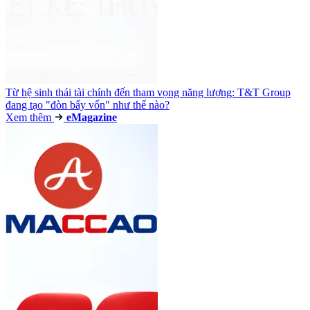
Từ hệ sinh thái tài chính đến tham vọng năng lượng: T&T Group
đang tạo "đòn bẩy vốn" như thế nào?
Xem thêm
e
Magazine