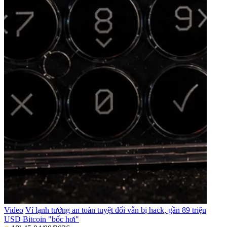
Video
Ví lạnh tưởng an toàn tuyệt đối vẫn bị hack, gần 89 triệu
USD Bitcoin "bốc hơi"