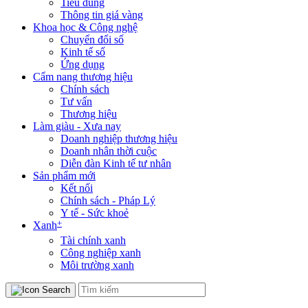
Tiêu dùng
Thông tin giá vàng
Khoa học & Công nghệ
Chuyển đổi số
Kinh tế số
Ứng dụng
Cẩm nang thương hiệu
Chính sách
Tư vấn
Thương hiệu
Làm giàu - Xưa nay
Doanh nghiệp thương hiệu
Doanh nhân thời cuộc
Diễn đàn Kinh tế tư nhân
Sản phẩm mới
Kết nối
Chính sách - Pháp Lý
Y tế - Sức khoẻ
+
Xanh
Tài chính xanh
Công nghiệp xanh
Môi trường xanh