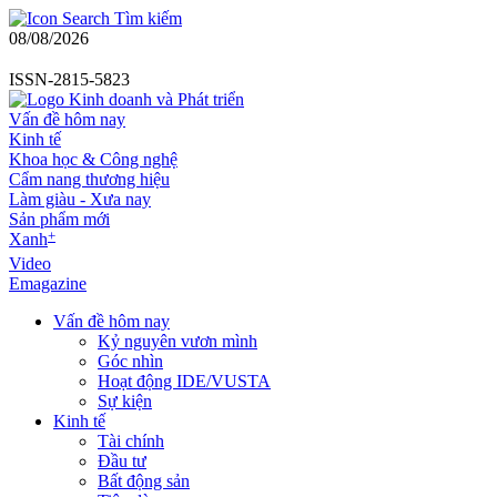
Tìm kiếm
08/08/2026
ISSN-2815-5823
Vấn đề hôm nay
Kinh tế
Khoa học & Công nghệ
Cẩm nang thương hiệu
Làm giàu - Xưa nay
Sản phẩm mới
+
Xanh
Video
Emagazine
Vấn đề hôm nay
Kỷ nguyên vươn mình
Góc nhìn
Hoạt động IDE/VUSTA
Sự kiện
Kinh tế
Tài chính
Đầu tư
Bất động sản