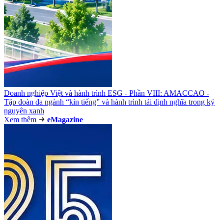
Doanh nghiệp Việt và hành trình ESG - Phần VIII: AMACCAO -
Tập đoàn đa ngành “kín tiếng” và hành trình tái định nghĩa trong kỷ
nguyên xanh
Xem thêm
e
Magazine