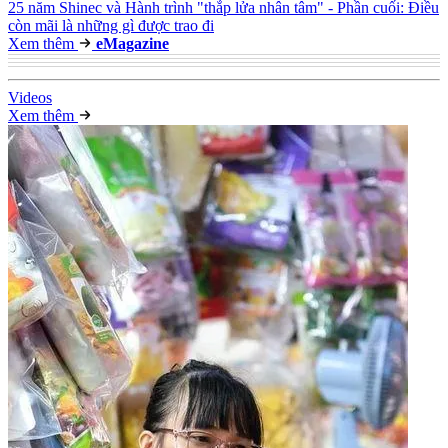
25 năm Shinec và Hành trình "thắp lửa nhân tâm" - Phần cuối: Điều
còn mãi là những gì được trao đi
Xem thêm
e
Magazine
Video
s
Xem thêm