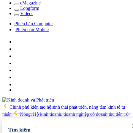
e
Magazine
Long
f
orm
Video
s
Phiên bản Computer
Phiên bản Mobile
Chính phủ kiến tạo hệ sinh thái phát triển, nâng tầm kinh tế tư
nhân
Nóng: Hộ kinh doanh, doanh nghiệp có doanh thu đến 10
tỷ đồng có thể được giảm 30% thuế trong 2 năm
Phú Thọ phát
triển 14 đô thị trọng điểm, mở cánh cửa cho kỷ nguyên tăng trưởng
Tìm kiếm