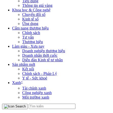
Tiêu dùng
Thông tin giá vàng
Khoa học & Công nghệ
Chuyển đổi số
Kinh tế số
Ứng dụng
Cẩm nang thương hiệu
Chính sách
Tư vấn
Thương hiệu
Làm giàu - Xưa nay
Doanh nghiệp thương hiệu
Doanh nhân thời cuộc
Diễn đàn Kinh tế tư nhân
Sản phẩm mới
Kết nối
Chính sách - Pháp Lý
Y tế - Sức khoẻ
+
Xanh
Tài chính xanh
Công nghiệp xanh
Môi trường xanh