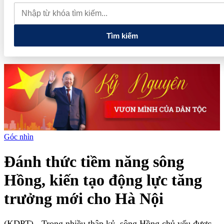
mới
Vua quạt Trần Đình Tiệp: Từ bán quạt đến TikToker nổi
tiếng và vướng vòng lao lý
Vietnam Sport Show 2026 quy tụ
520 gian hàng, thúc đẩy kết nối ngành thể thao Việt Nam với thế
giới
Tìm kiếm
Góc nhìn
Đánh thức tiềm năng sông
Hồng, kiến tạo động lực tăng
trưởng mới cho Hà Nội
(KDPT)
- Trong nhiều thập kỷ, sông Hồng chủ yếu được