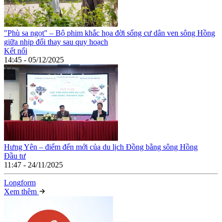
"Phù sa ngọt" – Bộ phim khắc họa đời sống cư dân ven sông Hồng
giữa nhịp đổi thay sau quy hoạch
Kết nối
14:45 - 05/12/2025
Hưng Yên – điểm đến mới của du lịch Đồng bằng sông Hồng
Đầu tư
11:47 - 24/11/2025
Long
f
orm
Xem thêm